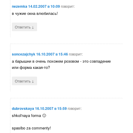
nezemka
14.02.2007 в 10:09
говорит:
в чужие окна влюбилась!
↓
Ответить
soncezajchyk
16.10.2007 в 15:46
говорит:
а барышни в очень похожем розовом - это совпадение
или форма какая-то?
↓
Ответить
dubrovskaya
16.10.2007 в 15:59
говорит:
shkol'naya forma 🙂
spasibo za commenty!