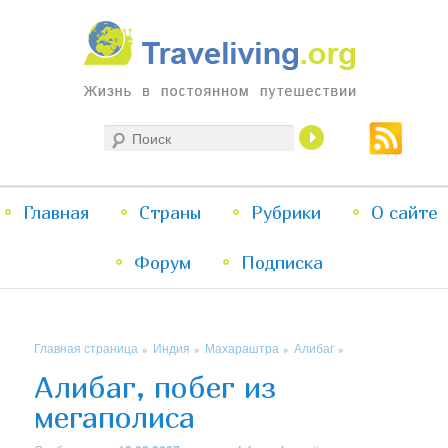
Жизнь в постоянном путешествии
Поиск
Traveliving
Главное
Главная
Страны
Перейти
Перейти
Рубрики
О сайте
меню
Форум
к
к
Подписка
основному
дополнительному
Главная страница
Индия
Махараштра
Алибаг
»
»
»
»
содержимому
содержимому
Алибаг, побег из
мегаполиса