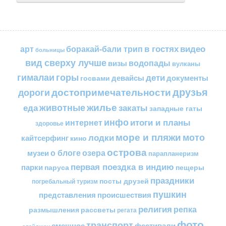
в гостях
видео
арт
боракай-бали трип
больницы
вид сверху лучше
водопады
визы
вулканы
горы
гималаи
дети
документы
госвами
девайсы
друзья
достопримечательности
дороги
жилье
еда
животные
закаты
западные гаты
инфо
итоги и планы
интернет
здоровье
море и пляжи
мото
лодки
кайтсерфинг
кино
острова
о блоге
озера
музеи
парапланеризм
первая поездка в индию
парки
пещеры
паруса
праздники
посты друзей
погребальный туризм
пушкин
представления
происшествия
религия
репка
размышления
рассветы
регата
фото
транспорт
смешное
фестивали