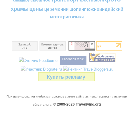
слайдшоу
цены
храмы
церемонии
шопинг
южноиндийский
мототрип
языки
Записей:
Комментариев:
717
28463
Facebook fans:
Купить рекламу
При использовании любых материалов с этого сайта активная ссылка на источник
© 2009-2026
Traveliving
.org
обязательна.