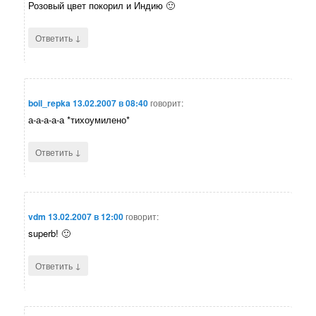
Розовый цвет покорил и Индию 🙂
↓
Ответить
boil_repka
13.02.2007 в 08:40
говорит:
а-а-а-а-а *тихоумилено*
↓
Ответить
vdm
13.02.2007 в 12:00
говорит:
superb! 🙂
↓
Ответить