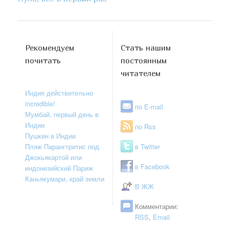
Рекомендуем
Стать нашим
почитать
постоянным
читателем
Индия действительно
incredible!
по E-mail
Мумбай, первый день в
Индии
по Rss
Пушкин в Индии
Пляж Парангтритис под
в Twitter
Джокьякартой или
в Facebook
индонезийский Париж
Каньякумари, край земли
В ЖЖ
Комментарии:
RSS
,
Email