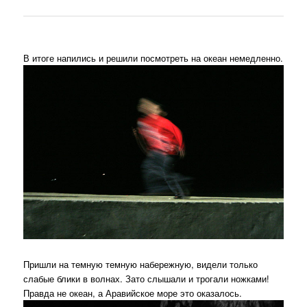
В итоге напились и решили посмотреть на океан немедленно.
Пришли на темную темную набережную, видели только
слабые блики в волнах. Зато слышали и трогали ножками!
Правда не океан, а Аравийское море это оказалось.