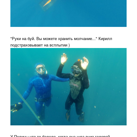
"Руки на буй. Вы можете хранить молчание..." Кирилл
подстраховывает на всплытии )
У Полины что-то болело, когда она шла вниз головой,