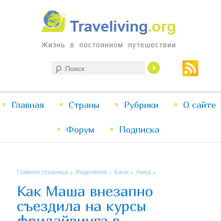
Жизнь в постоянном путешествии
Поиск
Traveliving
Главное
Главная
Страны
Перейти
Перейти
Рубрики
О сайте
меню
Форум
к
к
Подписка
основному
дополнительному
Главная страница
Индонезия
Бали
Амед
»
»
»
»
содержимому
содержимому
Как Маша внезапно
съездила на курсы
фридайвинга в