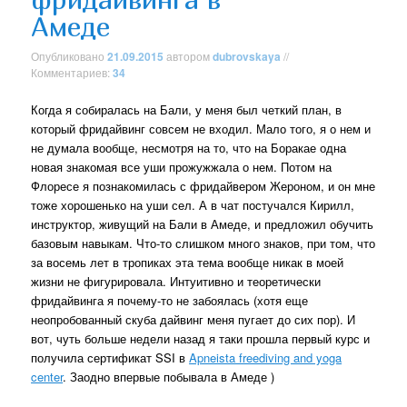
Амеде
Опубликовано
21.09.2015
автором
dubrovskaya
//
Комментариев:
34
Когда я собиралась на Бали, у меня был четкий план, в
который фридайвинг совсем не входил. Мало того, я о нем и
не думала вообще, несмотря на то, что на Боракае одна
новая знакомая все уши прожужжала о нем. Потом на
Флоресе я познакомилась с фридайвером Жероном, и он мне
тоже хорошенько на уши сел. А в чат постучался Кирилл,
инструктор, живущий на Бали в Амеде, и предложил обучить
базовым навыкам. Что-то слишком много знаков, при том, что
за восемь лет в тропиках эта тема вообще никак в моей
жизни не фигурировала. Интуитивно и теоретически
фридайвинга я почему-то не забоялась (хотя еще
неопробованный скуба дайвинг меня пугает до сих пор). И
вот, чуть больше недели назад я таки прошла первый курс и
получила сертификат SSI в
Apneista freediving and yoga
center
. Заодно впервые побывала в Амеде )