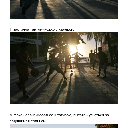
Я застряла там немножко с камерой.
А Макс балансировал со штативом, пытаясь угнаться за
садящимся солнцем.