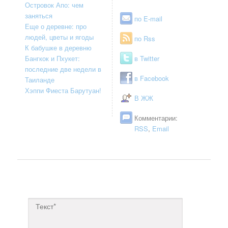
Островок Апо: чем
заняться
по E-mail
Еще о деревне: про
людей, цветы и ягоды
по Rss
К бабушке в деревню
Бангкок и Пхукет:
в Twitter
последние две недели в
в Facebook
Таиланде
Хэппи Фиеста Барутуан!
В ЖЖ
Комментарии:
RSS
,
Email