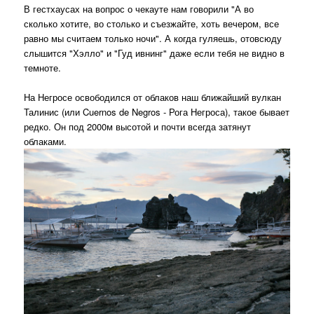
В гестхаусах на вопрос о чекауте нам говорили "А во
сколько хотите, во столько и съезжайте, хоть вечером, все
равно мы считаем только ночи". А когда гуляешь, отовсюду
слышится "Хэлло" и "Гуд ивнинг" даже если тебя не видно в
темноте.
На Негросе освободился от облаков наш ближайший вулкан
Талинис (или Cuernos de Negros - Рога Негроса), такое бывает
редко. Он под 2000м высотой и почти всегда затянут
облаками.