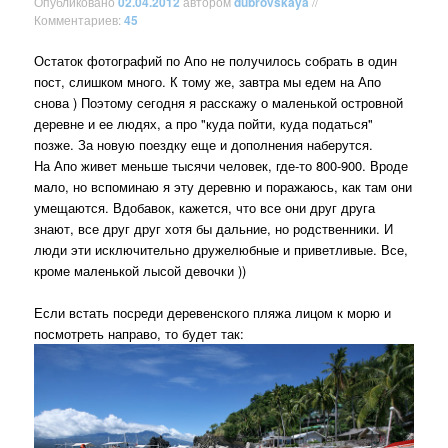
Опубликовано
02.04.2012
автором
dubrovskaya
//
Комментариев:
45
Остаток фотографий по Апо не получилось собрать в один
пост, слишком много. К тому же, завтра мы едем на Апо
снова ) Поэтому сегодня я расскажу о маленькой островной
деревне и ее людях, а про "куда пойти, куда податься"
позже. За новую поездку еще и дополнения наберутся.
На Апо живет меньше тысячи человек, где-то 800-900. Вроде
мало, но вспоминаю я эту деревню и поражаюсь, как там они
умещаются. Вдобавок, кажется, что все они друг друга
знают, все друг друг хотя бы дальние, но родственники. И
люди эти исключительно дружелюбные и приветливые. Все,
кроме маленькой лысой девочки ))
Если встать посреди деревенского пляжа лицом к морю и
посмотреть направо, то будет так: