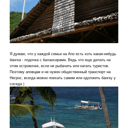
Я думаю, что у каждой семьи на Апо есть хоть какая-нибудь
бангка - лодочка с балансирами. Ведь что еще делать на
этом островочке, если не рыбачить или катать туристов.
Поэтому аповцам и не нужен общественный транспорт на
Негрос, всегда можно поехать самим или одолжить бангку у
соседа )