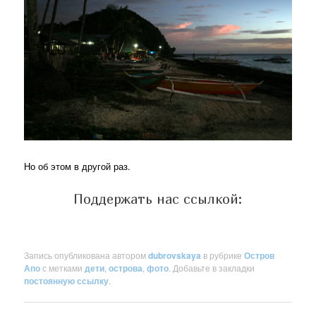
Но об этом в другой раз.
Поддержать нас ссылкой:
Запись опубликована автором
dubrovskaya
в рубрике
Остров
Апо
с метками
дети
,
острова
,
фото
. Добавьте в закладки
постоянную ссылку
.