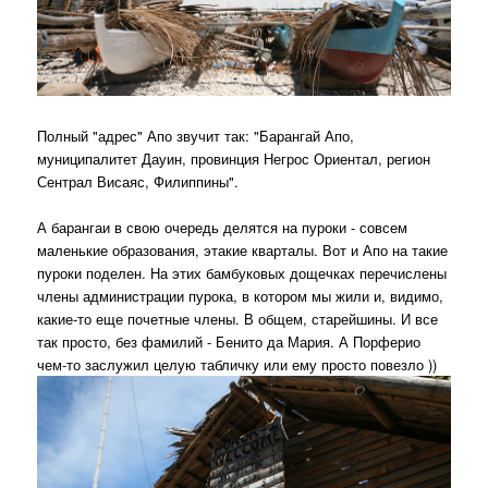
Полный "адрес" Апо звучит так: "Барангай Апо,
муниципалитет Дауин, провинция Негрос Ориентал, регион
Сентрал Висаяс, Филиппины".
А барангаи в свою очередь делятся на пуроки - совсем
маленькие образования, этакие кварталы. Вот и Апо на такие
пуроки поделен. На этих бамбуковых дощечках перечислены
члены администрации пурока, в котором мы жили и, видимо,
какие-то еще почетные члены. В общем, старейшины. И все
так просто, без фамилий - Бенито да Мария. А Порферио
чем-то заслужил целую табличку или ему просто повезло ))