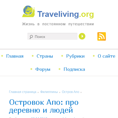
Жизнь в постоянном путешествии
Поиск
Traveliving
Главное
Главная
Страны
Перейти
Перейти
Рубрики
О сайте
меню
Форум
к
к
Подписка
основному
дополнительному
Главная страница
Филиппины
Остров Апо
»
»
»
содержимому
содержимому
Островок Апо: про
деревню и людей