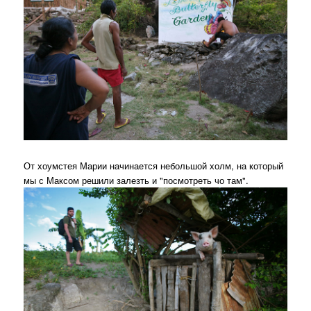
От хоумстея Марии начинается небольшой холм, на который
мы с Максом решили залезть и "посмотреть чо там".