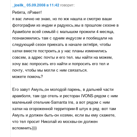
_joslik_
05.09.2008 в 11:42
говорит:
Ребята, пРивет!
я вас лично не знаю, но по жж нашла и смотрю ваши
фотографии из индии и радуюсь,мы в прошлом сезоне в
Арамболе всей семьёй с малышом прожили 4 месяца,
познакомились там с одним индусом и пообещали на
следующий сезон приехать в начале октября, чтобы
хатки вместе построить,а у нас планы изменились
совсем, а адрес почты и его тел. мы найти на можем,
хочу вас попросить его найти и попросить его тел и
почту, чтобы мы могли с ним связаться.
можете помочь?
Его завут Амуль,он молодой парень, в дальней части
арамболя, там где отель и ресторан IVONS-рядом с ним
маленький отельчик-Samanta ins, а вот рядом с ним
хатки на огороженной территории-8 штук в ряд -вот там
Амуль и должен быть-он хозяин, если вы ему скажете,
что тел просит Николай из москвы-он должен
вспомнить))))