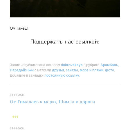
Ом Ганеш!
Поддержать нас ссылкой:
Запись опубликована автором
dubrovskaya
в рубрике
Арамболь
,
Парадайз бич
с метками
друзья
,
закаты
,
море и пляжи
,
фото
.
Добавьте в закладки
постоянную ссылку
.
02-09-2008
От Гималаев к морю, Шимла и дороги
05-09-2008