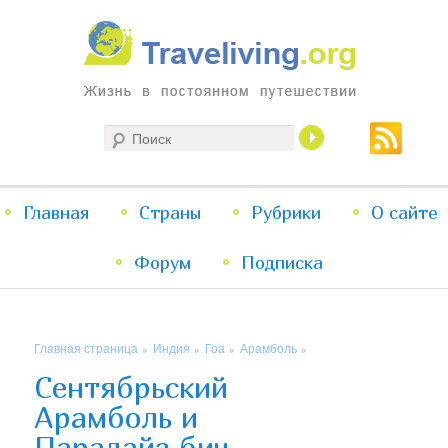
Жизнь в постоянном путешествии
Поиск
Traveliving
Главное
Главная
Страны
Перейти
Перейти
Рубрики
О сайте
меню
Форум
к
к
Подписка
основному
дополнительному
Главная страница
Индия
Гоа
Арамболь
»
»
»
»
содержимому
содержимому
Сентябрьский
Арамболь и
Парадайз бич