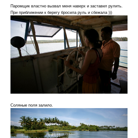
Паромщик властно вызвал меня наверх и заставил рулить.
При приближении к берегу бросила руль и сбежала )))
Соляные поля залило.