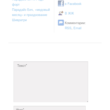
в Facebook
форт
Парадайз Бич, «медовый
В ЖЖ
месяц» и празднование
Шивратри
Комментарии:
RSS
,
Email