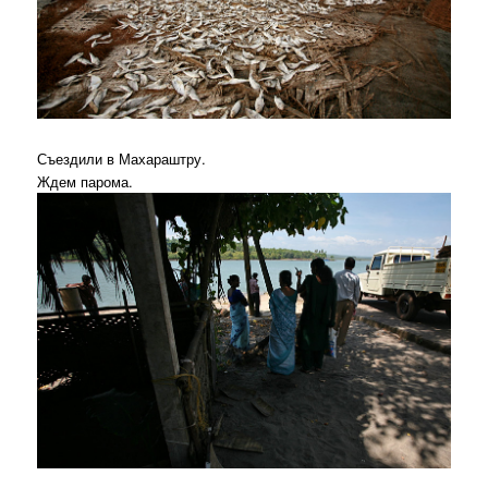
Съездили в Махараштру.
Ждем парома.