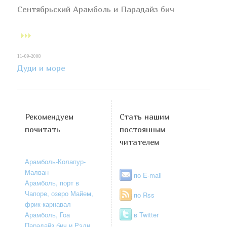
Сентябрьский Арамболь и Парадайз бич
11-09-2008
Дуди и море
Рекомендуем
Стать нашим
почитать
постоянным
читателем
Арамболь-Колапур-
Малван
по E-mail
Арамболь, порт в
Чапоре, озеро Майем,
по Rss
фрик-карнавал
Арамболь, Гоа
в Twitter
Парадайз бич и Рэди