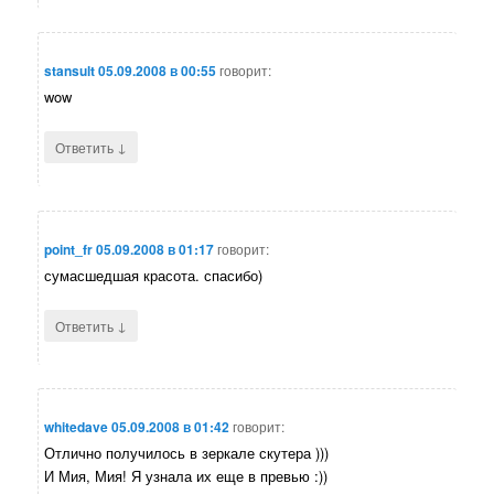
stansult
05.09.2008 в 00:55
говорит:
wow
↓
Ответить
point_fr
05.09.2008 в 01:17
говорит:
сумасшедшая красота. спасибо)
↓
Ответить
whitedave
05.09.2008 в 01:42
говорит:
Отлично получилось в зеркале скутера )))
И Мия, Мия! Я узнала их еще в превью :))