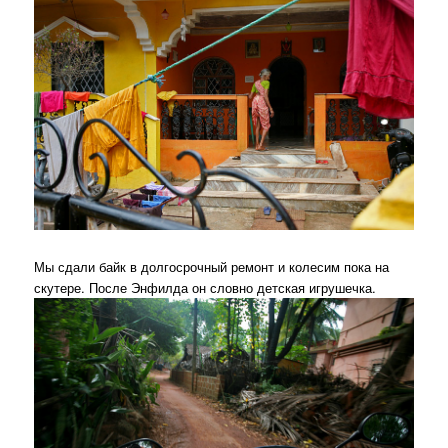
Мы сдали байк в долгосрочный ремонт и колесим пока на
скутере. После Энфилда он словно детская игрушечка.