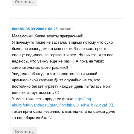
↓
Ответить
florchik
05.09.2008 в 08:25
говорит:
Мааамочки! Какие закаты прекрасные!!!
Я почему-то такие не застала, видимо потому что сухо
было, не знаю даже, в мае почти без красок, просто
солнце садилось за горизонт и все. Ну ничего, я-то все
надеюсь, что увижу еще не раз =) А пока на таких
замечательных фотографиях!!
Увидала собачку, та что валяется на типичной
арамбольской картине 🙂 эт случайно не та, что
постоянно бегает играет? каждый день пыталась мои
шлепки из рук вырвать 🙂
У меня тоже есть вроде ее фотка
http://img-
eburg.fotki.yandex.ru/get/3/florchik.8/0_ed1e_b720c2af_XL
такая прям сама невинность выглядит, а на самом деле
та еще бармалейка 🙂
↓
Ответить