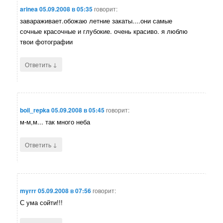
arinea
05.09.2008 в 05:35
говорит:
завараживает.обожаю летние закаты....они самые
сочные красочные и глубокие. очень красиво. я люблю
твои фотографии
↓
Ответить
boil_repka
05.09.2008 в 05:45
говорит:
м-м,м... так много неба
↓
Ответить
myrrr
05.09.2008 в 07:56
говорит:
С ума сойти!!!