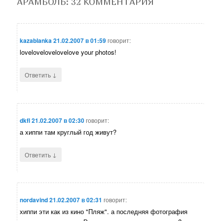
АРАМБОЛЬ
: 32 КОММЕНТАРИЯ
kazablanka
21.02.2007 в 01:59
говорит:
lovelovelovelovelove your photos!
↓
Ответить
dkfl
21.02.2007 в 02:30
говорит:
а хиппи там круглый год живут?
↓
Ответить
nordavind
21.02.2007 в 02:31
говорит:
хиппи эти как из кино "Пляж". а последняя фотография