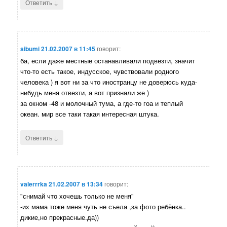
↓
Ответить
sibumi
21.02.2007 в 11:45
говорит:
ба, если даже местные останавливали подвезти, значит
что-то есть такое, индусское, чувствовали родного
человека ) я вот ни за что иностранцу не доверюсь куда-
нибудь меня отвезти, а вот признали же )
за окном -48 и молочный тума, а где-то гоа и теплый
океан. мир все таки такая интересная штука.
↓
Ответить
valerrrka
21.02.2007 в 13:34
говорит:
"снимай что хочешь только не меня"
-их мама тоже меня чуть не съела ,за фото ребёнка..
дикие,но прекрасные.да))