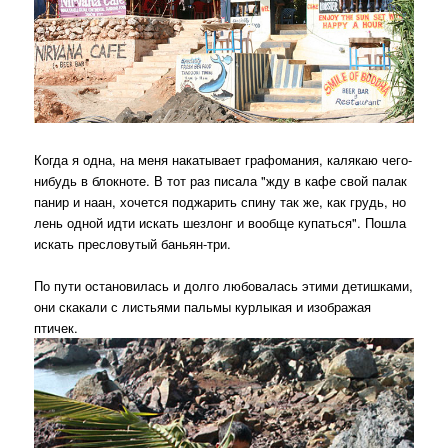
Когда я одна, на меня накатывает графомания, калякаю чего-
нибудь в блокноте. В тот раз писала "жду в кафе свой палак
панир и наан, хочется поджарить спину так же, как грудь, но
лень одной идти искать шезлонг и вообще купаться". Пошла
искать пресловутый баньян-три.
По пути остановилась и долго любовалась этими детишками,
они скакали с листьями пальмы курлыкая и изображая
птичек.