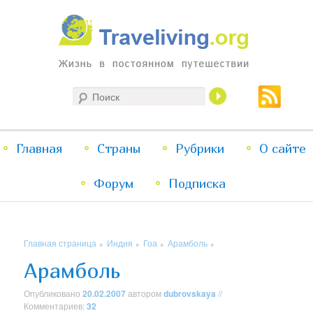
Жизнь в постоянном путешествии
Поиск
Traveliving
Главное
Главная
Страны
Перейти
Перейти
Рубрики
О сайте
меню
Форум
к
к
Подписка
основному
дополнительному
Главная страница
Индия
Гоа
Арамболь
»
»
»
»
содержимому
содержимому
Арамболь
Опубликовано
20.02.2007
автором
dubrovskaya
//
Комментариев:
32