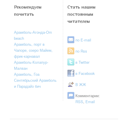
Рекомендуем
Стать нашим
почитать
постоянным
читателем
Арамболь-Агонда-Om
beach
по E-mail
Арамболь, порт в
Чапоре, озеро Майем,
по Rss
фрик-карнавал
Арамболь-Колапур-
в Twitter
Малван
в Facebook
Арамболь, Гоа
Сентябрьский Арамболь
В ЖЖ
и Парадайз бич
Комментарии:
RSS
,
Email