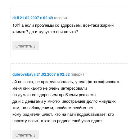
dkfl
21.02.2007 в 02:49
говорит:
10!? а если проблемы со здоровьем, все-таки жаркий
климат? да и жувут то они на что?
↓
Ответить
dubrovskaya
21.02.2007 в 02:52
говорит:
ай не знаю, не прислушивалась, ушла фотографировать
меня они как-то не очень интересовали
но думаю со здоровьем проблемы решаемы
да и с деньгами у многих иностранцев долго живущих
там, по наблюдениям, проблем особых нет
кому родители шлют, кто на пати подрабатывает, кто
наркоту возит, а кто на родине свой угол сдает
↓
Ответить