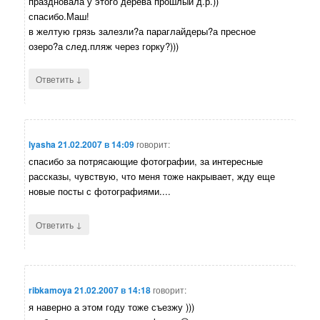
праздновала у этого дерева прошлый д.р.))
спасибо.Маш!
в желтую грязь залезли?а параглайдеры?а пресное
озеро?а след.пляж через горку?)))
↓
Ответить
lyasha
21.02.2007 в 14:09
говорит:
спасибо за потрясающие фотографии, за интересные
рассказы, чувствую, что меня тоже накрывает, жду еще
новые посты с фотографиями....
↓
Ответить
ribkamoya
21.02.2007 в 14:18
говорит:
я наверно а этом году тоже съезжу )))