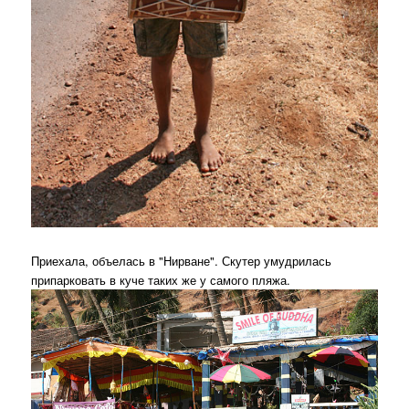
Приехала, объелась в "Нирване". Скутер умудрилась
припарковать в куче таких же у самого пляжа.