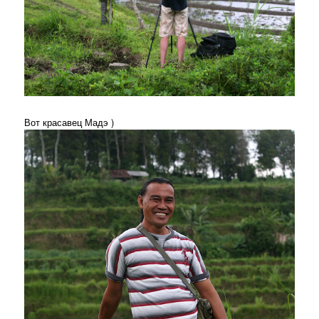
Вот красавец Мадэ )