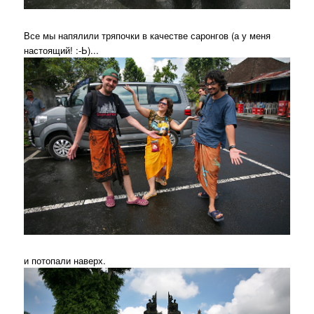
Все мы напялили тряпочки в качестве саронгов (а у меня
настоящий! :-Ь)...
и потопали наверх.