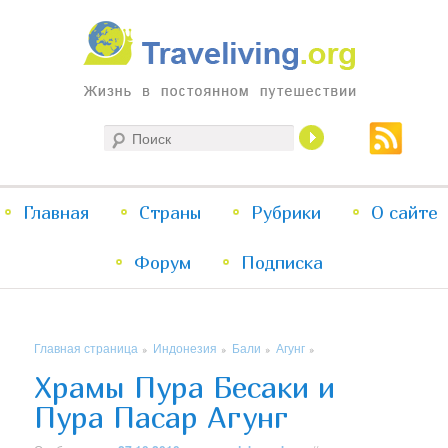
Жизнь в постоянном путешествии
Поиск
Traveliving
Главное
Главная
Страны
Перейти
Перейти
Рубрики
О сайте
меню
Форум
к
к
Подписка
основному
дополнительному
Главная страница
Индонезия
Бали
Агунг
»
»
»
»
содержимому
содержимому
Храмы Пура Бесаки и
Пура Пасар Агунг