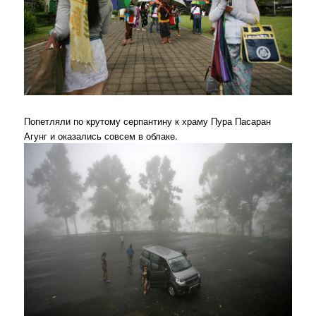
Попетляли по крутому серпантину к храму Пура Пасаран
Агунг и оказались совсем в облаке.