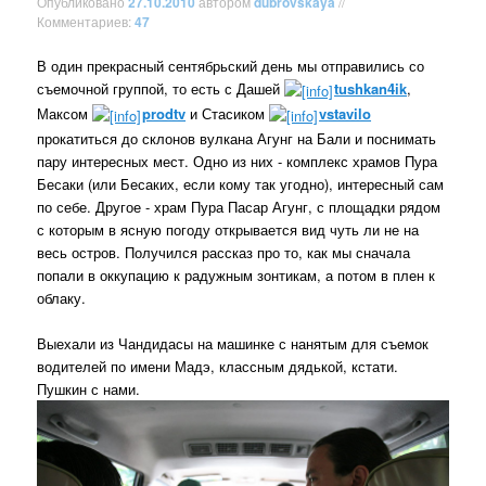
Опубликовано
27.10.2010
автором
dubrovskaya
//
Комментариев:
47
В один прекрасный сентябрьский день мы отправились со
съемочной группой, то есть с Дашей
tushkan4ik
,
Максом
prodtv
и Стасиком
vstavilo
прокатиться до склонов вулкана Агунг на Бали и поснимать
пару интересных мест. Одно из них - комплекс храмов Пура
Бесаки (или Бесаких, если кому так угодно), интересный сам
по себе. Другое - храм Пура Пасар Агунг, с площадки рядом
с которым в ясную погоду открывается вид чуть ли не на
весь остров. Получился рассказ про то, как мы сначала
попали в оккупацию к радужным зонтикам, а потом в плен к
облаку.
Выехали из Чандидасы на машинке с нанятым для съемок
водителей по имени Мадэ, классным дядькой, кстати.
Пушкин с нами.