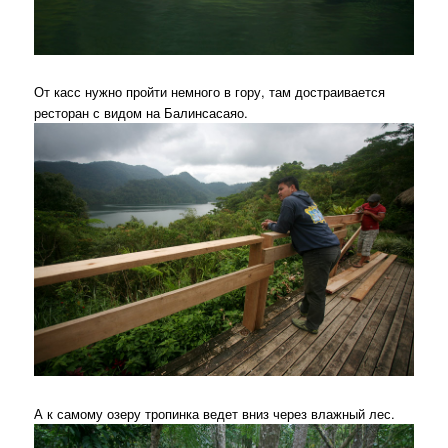
От касс нужно пройти немного в гору, там достраивается
ресторан с видом на Балинсасаяо.
А к самому озеру тропинка ведет вниз через влажный лес.