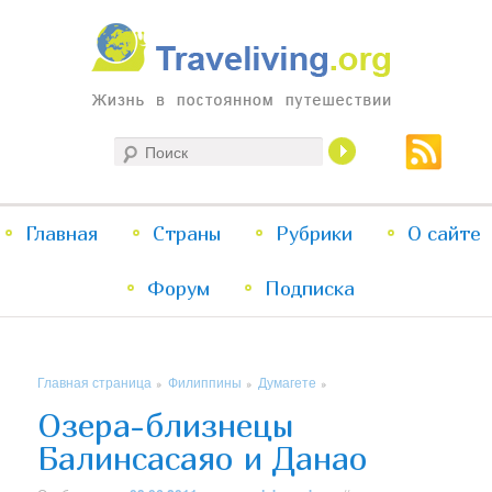
Жизнь в постоянном путешествии
Поиск
Traveliving
Главное
Главная
Страны
Перейти
Перейти
Рубрики
О сайте
меню
Форум
к
к
Подписка
основному
дополнительному
Главная страница
Филиппины
Думагете
»
»
»
содержимому
содержимому
Озера-близнецы
Балинсасаяо и Данао