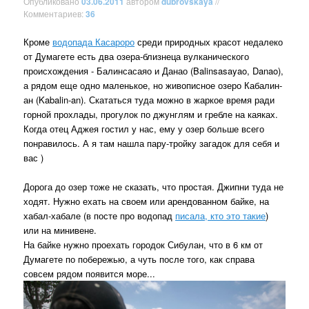
Опубликовано
03.06.2011
автором
dubrovskaya
//
Комментариев:
36
Кроме
водопада Касароро
среди природных красот недалеко
от Думагете есть два озера-близнеца вулканического
происхождения - Балинсасаяо и Данао (Balinsasayao, Danao),
а рядом еще одно маленькое, но живописное озеро Кабалин-
ан (Kabalin-an). Скататься туда можно в жаркое время ради
горной прохлады, прогулок по джунглям и гребле на каяках.
Когда отец Аджея гостил у нас, ему у озер больше всего
понравилось. А я там нашла пару-тройку загадок для себя и
вас )
Дорога до озер тоже не сказать, что простая. Джипни туда не
ходят. Нужно ехать на своем или арендованном байке, на
хабал-хабале (в посте про водопад
писала, кто это такие
)
или на минивене.
На байке нужно проехать городок Сибулан, что в 6 км от
Думагете по побережью, а чуть после того, как справа
совсем рядом появится море...