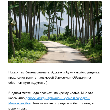
Пока я там бегала снимала, Аджею и Ауну какой-то дядечка
предложил выпить пальмовой барматухи. Обещали на
обратном пути подумать )
В одном месте надо проехать по хребту холма. Мне это
напомнило
дорогу между вулканом Бромо и городком
Маланг на Яве
. Только тут не огороды по обе стороны, а
море и горы.