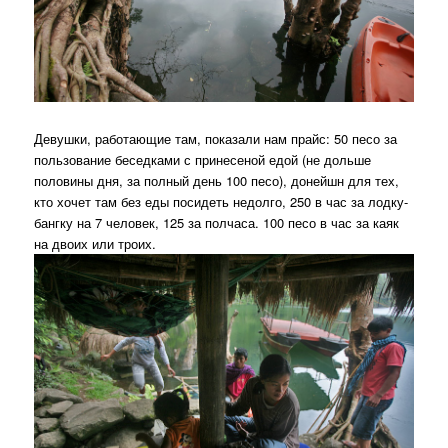
Девушки, работающие там, показали нам прайс: 50 песо за
пользование беседками с принесеной едой (не дольше
половины дня, за полный день 100 песо), донейшн для тех,
кто хочет там без еды посидеть недолго, 250 в час за лодку-
бангку на 7 человек, 125 за полчаса. 100 песо в час за каяк
на двоих или троих.