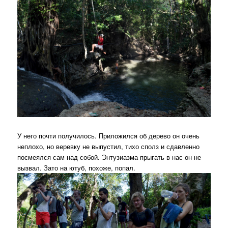
У него почти получилось. Приложился об дерево он очень
неплохо, но веревку не выпустил, тихо сполз и сдавленно
посмеялся сам над собой. Энтузиазма прыгать в нас он не
вызвал. Зато на ютуб, похоже, попал.