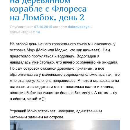
корабле с Флореса
на Ломбок, день 2
Опубликовано
07.10.2015
автором
dubrovskaya
//
Комментариев:
14
На второй день нашего корабельного трипа мы оказались у
островка Mojo (Мойо или Моджо, кто как называет). Нам
предстояло прогуляться к водопаду. Водопадов я
навидалась уже столько, что ничего особенного не ожидала.
Но сам островок оказался довольно приятным, а все
обстоятельства у маленького водопадика сложились так, что
мне эта прогулка очень понравилась. А потом мы заехали на
островок из анекдотов и мечт - несколько пальм и хижина,
пешком обойти занимает не больше 5ти минут. А потом... ну
в общем, читайте )))
Утренний Мойо встречает, наверное, единственным
бетонным зданием на острове.