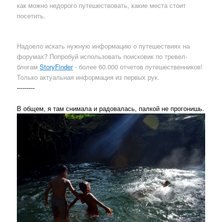
как можно недорого путешествовать, какие места стоит
посетить.
Надоело искать нужную информацию о путешествиях на
форумах? Попробуй использовать поисковик по тревел-
блогам
StoryFinder
- более 60.000 отчетов путешественников!
Только актуальная информация из первых рук.
---------
В общем, я там снимала и радовалась, палкой не прогонишь.