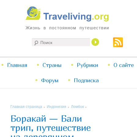
Жизнь в постоянном путешествии
Поиск
Traveliving
Главное
Главная
Страны
Перейти
Перейти
Рубрики
О сайте
меню
Форум
к
к
Подписка
основному
дополнительному
Главная страница
Индонезия
Ломбок
»
»
»
содержимому
содержимому
Боракай — Бали
трип, путешествие
на деревянном