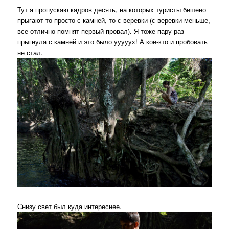
Тут я пропускаю кадров десять, на которых туристы бешено
прыгают то просто с камней, то с веревки (с веревки меньше,
все отлично помнят первый провал). Я тоже пару раз
прыгнула с камней и это было ууууух! А кое-кто и пробовать
не стал.
Снизу свет был куда интереснее.