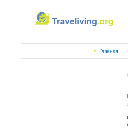
Traveliving
Главное
Главная
меню