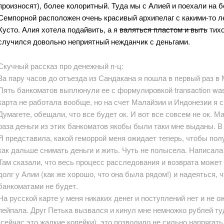
произносят), более колоритный. Туда мы с Алией и поехали на б
Семпорной расположен очень красивый архипелаг с какими-то 
Кусто. Алия хотела подайвить, а я
валяться пластом и выть
тихо
случился довольно неприятный нежданчик с деньгами.
Скучный рассказ про денежный п-ц:
За пару часов до отъезда из Сандакана я пошла в первый раз в
Пять банкоматов выплюнули ее с формулировкой transaction was 
карта не работала вообще, но на счет Малайзии и Индонезии я 
Думагете, обещали, что все будет ок. И вот все совсем не ок. Ма
раза деньги из этих банкоматов якобы были таки мне выданы. В
Я представила, какой геморрой меня ожидает теперь, чтобы полу
как дальше снимать деньги и жить. Чуть не полысела. Написал
Там сказали, что весь процесс расследования и возврата может 
долг у Алии (как же хорошо, что она была рядом!) и надеяться, 
банкоматами не будет.
На русской карте у меня никаких денег и поступлений нет и не о
пейпала. Друг Петька вызвался и кинул мне немножко рублей ту
(сейчас это жалкие копейки), это позволило не сильно напрягать