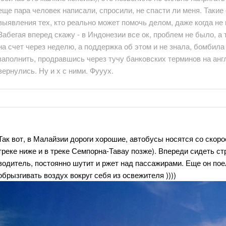
еще пара человек написали, спросили, не спасти ли меня. Таки
выявления тех, кто реально может помочь делом, даже когда не
Забегая вперед скажу - в Индонезии все ок, проблем не было, а
на счет через неделю, а поддержка об этом и не знала, бомбил
заполнить, продравшись через тучу банковских терминов на англи
вернулись. Ну и х с ними. Фууух.
Так вот, в Малайзии дороги хорошие, автобусы носятся со скоро
треке ниже и в треке Семпорна-Тавау позже). Впереди сидеть с
водитель, постоянно шутит и ржет над пассажирами. Еще он пое
обрызгивать воздух вокруг себя из освежителя ))))