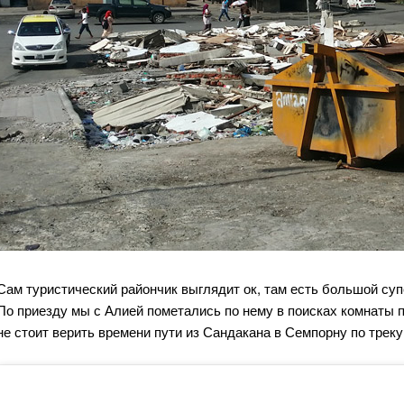
Сам туристический райончик выглядит ок, там есть большой су
По приезду мы с Алией пометались по нему в поисках комнаты по
не стоит верить времени пути из Сандакана в Семпорну по треку