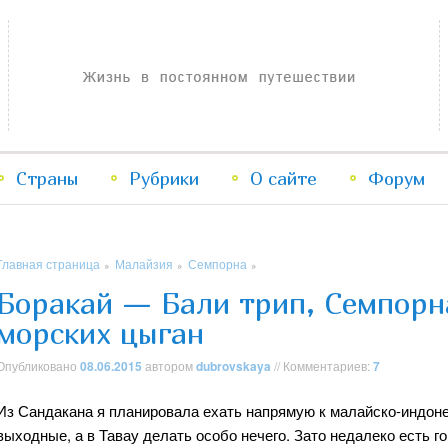
Жизнь в постоянном путешествии
Страны
Рубрики
Перейти
Перейти
О сайте
Форум
к
к
Главная страница
Малайзия
Семпорна
»
»
»
основному
дополнительному
Боракай — Бали трип, Семпорн
морских цыган
содержимому
содержимому
Опубликовано
08.06.2015
автором
dubrovskaya
// Комментариев:
7
Из Сандакана я планировала ехать напрямую к малайско-индоне
выходные, а в Тавау делать особо нечего. Зато недалеко есть г