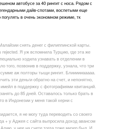
ешеном автобусе за 40 рингит с носа. Рядом с
легендарными дайв-спотами, воспетыми еще
 погулять в очень экономном режиме, тк
 Малайзии снять денег с филиппинской карты.
rejected. Я уж вспомнила Турцию, где эта же
специально ходила узнавать в отделении в
ло того, позвонив в поддержку, узнала, что три
 сумме аж полторы тыщи рингит. Блиииииааааа.
чить эти деньги обратно на счет, и непонятно,
а имейл в поддержку с фотографиями квитанций.
занять до 85 дней. Оставалось только брать в
что в Индонезии у меня такой херни с
жидается, я не могу туда переводить со своего
да + у Аджея с сайта выпросила доход авансом
 Алию, у нее на счете тогда тоже мизер был. И