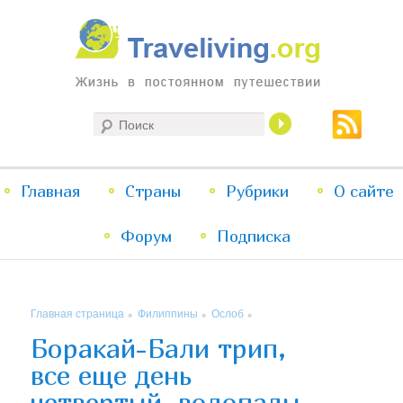
Жизнь в постоянном путешествии
Поиск
Traveliving
Главное
Главная
Страны
Перейти
Перейти
Рубрики
О сайте
меню
Форум
к
к
Подписка
основному
дополнительному
Главная страница
Филиппины
Ослоб
»
»
»
содержимому
содержимому
Боракай-Бали трип,
все еще день
четвертый, водопады