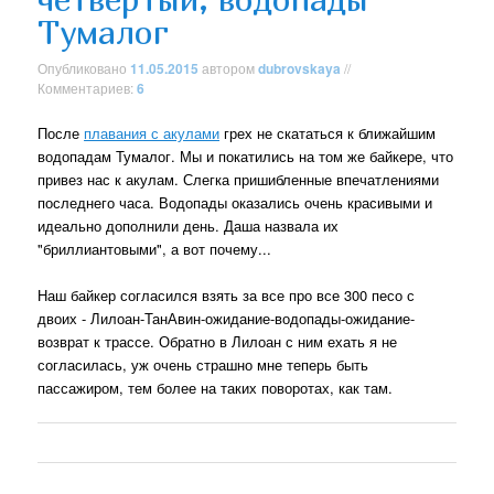
Тумалог
Опубликовано
11.05.2015
автором
dubrovskaya
//
Комментариев:
6
После
плавания с акулами
грех не скататься к ближайшим
водопадам Тумалог. Мы и покатились на том же байкере, что
привез нас к акулам. Слегка пришибленные впечатлениями
последнего часа. Водопады оказались очень красивыми и
идеально дополнили день. Даша назвала их
"бриллиантовыми", а вот почему...
Наш байкер согласился взять за все про все 300 песо с
двоих - Лилоан-ТанАвин-ожидание-водопады-ожидание-
возврат к трассе. Обратно в Лилоан с ним ехать я не
согласилась, уж очень страшно мне теперь быть
пассажиром, тем более на таких поворотах, как там.