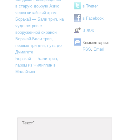
в старую добрую Азию
в Twitter
через китайский храм
в Facebook
Боракай — Бали трип, на
чудо-остров с
В ЖЖ
вооруженной охраной
Боракай-Бали трип,
Комментарии:
первые три дня, путь до
RSS
,
Email
Думагете
Боракай — Бали трип,
паром из Филиппин в
Малайзию