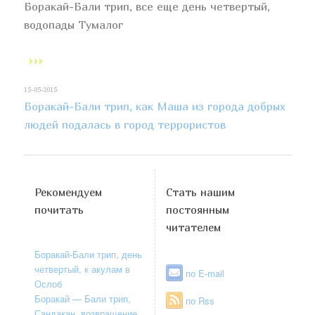
Боракай-Бали трип, все еще день четвертый,
водопады Тумалог
15-05-2015
Боракай-Бали трип, как Маша из города добрых
людей подалась в город террористов
Рекомендуем
Стать нашим
почитать
постоянным
читателем
Боракай-Бали трип, день
четвертый, к акулам в
по E-mail
Ослоб
Боракай — Бали трип,
по Rss
Сандакан, возвращение