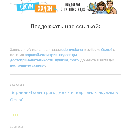
Поддержать нас ссылкой:
Запись опубликована автором
dubrovskaya
в рубрике
Ослоб
с
метками
боракай-бали трип
,
водопады
,
достопримечательности
,
пушкин
,
фото
. Добавьте в закладки
постоянную ссылку
.
09-05-2015
Боракай-Бали трип, день четвертый, к акулам в
Ослоб
11-05-2015