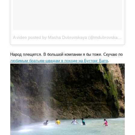
A video posted by Masha Dubrovskaya (@mdubrovskaya)
on
M
Народ плещется. В большой компании я бы тоже. Скучаю по
любимым братьям-шведам в походе на Бугтонг Бато
.