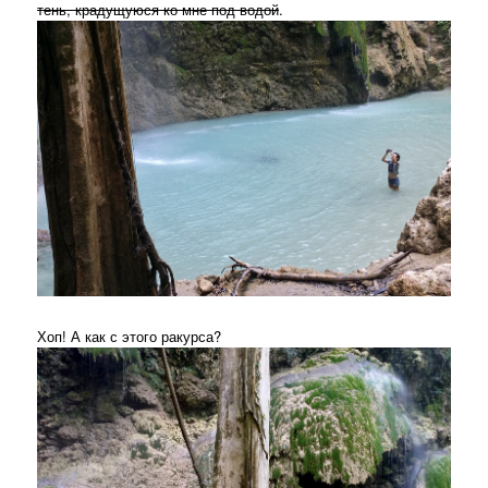
тень, крадущуюся ко мне под водой
.
Хоп! А как с этого ракурса?