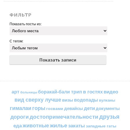
ФИЛЬТР
Показать посты из:
С тегом:
в гостях
видео
арт
боракай-бали трип
больницы
вид сверху лучше
водопады
визы
вулканы
горы
гималаи
дети
документы
госвами
девайсы
друзья
достопримечательности
дороги
жилье
еда
животные
закаты
западные гаты