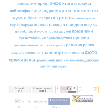
инфо
итоги и планы
интернет
здоровье
море и пляжи
мото
лодки
кайтсерфинг
кино
острова
о блоге
озера
музеи
парапланеризм
первая поездка в индию
парки
пещеры
паруса
праздники
посты друзей
погребальный туризм
пушкин
представления
происшествия
религия
репка
размышления
рассветы
регата
фото
транспорт
смешное
фестивали
слайдшоу
цены
храмы
церемонии
шопинг
южноиндийский
мототрип
языки
Записей:
Комментариев:
717
28463
Facebook fans: