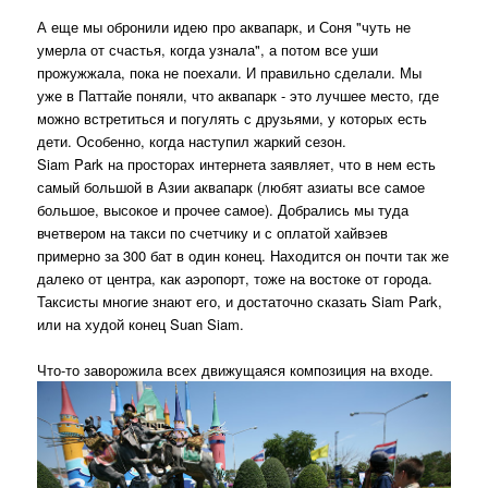
А еще мы обронили идею про аквапарк, и Соня "чуть не
умерла от счастья, когда узнала", а потом все уши
прожужжала, пока не поехали. И правильно сделали. Мы
уже в Паттайе поняли, что аквапарк - это лучшее место, где
можно встретиться и погулять с друзьями, у которых есть
дети. Особенно, когда наступил жаркий сезон.
Siam Park на просторах интернета заявляет, что в нем есть
самый большой в Азии аквапарк (любят азиаты все самое
большое, высокое и прочее самое). Добрались мы туда
вчетвером на такси по счетчику и с оплатой хайвэев
примерно за 300 бат в один конец. Находится он почти так же
далеко от центра, как аэропорт, тоже на востоке от города.
Таксисты многие знают его, и достаточно сказать Siam Park,
или на худой конец Suan Siam.
Что-то заворожила всех движущаяся композиция на входе.