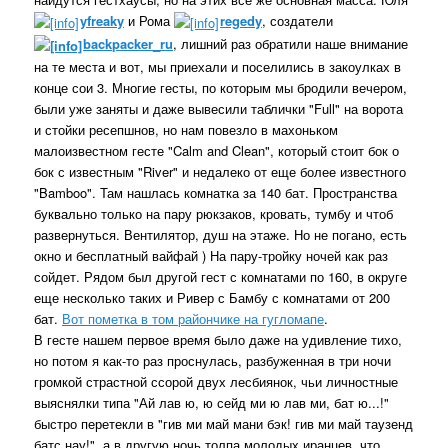
yfreaky
и Рома
regedy
, создатели
backpacker_ru
, лишний раз обратили наше внимание
на те места и вот, мы приехали и поселились в закоулках в
конце сои 3. Многие гесты, по которым мы бродили вечером,
были уже заняты и даже вывесили таблички "Full" на ворота
и стойки ресепшнов, но нам повезло в махоньком
малоизвестном гесте "Calm and Clean", который стоит бок о
бок с известным "River" и недалеко от еще более известного
"Bamboo". Там нашлась комнатка за 140 бат. Пространства
буквально только на пару рюкзаков, кровать, тумбу и чтоб
развернуться. Вентилятор, душ на этаже. Но не погано, есть
окно и бесплатный вайфай ) На пару-тройку ночей как раз
сойдет. Рядом был другой гест с комнатами по 160, в округе
еще несколько таких и Ривер с Бамбу с комнатами от 200
бат.
Вот пометка в том райончике на гугломапе
.
В гесте нашем первое время было даже на удивление тихо,
но потом я как-то раз проснулась, разбуженная в три ночи
громкой страстной ссорой двух лесбиянок, чьи личностные
выяснялки типа "Ай лав ю, ю сейд ми ю лав ми, бат ю...!"
быстро перетекли в "гив ми май мани бэк! гив ми май таузенд
батс нау!", а в другую ночь толпа молодых иранцев, что