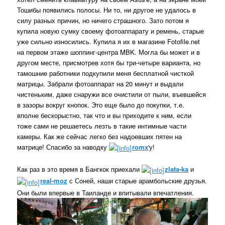
Тошибы появились полосы. Ни то, ни другое не удалось в
силу разных причин, но ничего страшного. Зато потом я
купила новую сумку своему фотоаппарату и ремень, старые
уже сильно износились. Купила я их в магазине Fotofile.net
на первом этаже шоппинг-центра MBK. Могла бы может и в
другом месте, присмотрев хотя бы три-четыре варианта, но
тамошние работники подкупили меня бесплатной чисткой
матрицы. Забрали фотоаппарат на 20 минут и выдали
чистеньким, даже снаружи все очистили от пыли, въевшейся
в зазоры вокруг кнопок. Это еще было до покупки, т.е.
вполне бескорыстно, так что и вы приходите к ним, если
тоже сами не решаетесь лезть в такие интимные части
камеры. Как же сейчас легко без надоевших пятен на
матрице! Спасибо за наводку
romx
'у!
Как раз в это время в Бангкок приехали
zlata-ka
и
real-moz
с Соней, наши старые арамбольские друзья.
Они были впервые в Таиланде и впитывали впечатления.