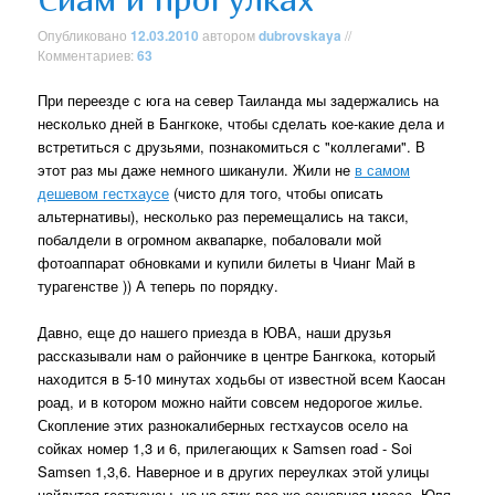
Опубликовано
12.03.2010
автором
dubrovskaya
//
Комментариев:
63
При переезде с юга на север Таиланда мы задержались на
несколько дней в Бангкоке, чтобы сделать кое-какие дела и
встретиться с друзьями, познакомиться с "коллегами". В
этот раз мы даже немного шиканули. Жили не
в самом
дешевом гестхаусе
(чисто для того, чтобы описать
альтернативы), несколько раз перемещались на такси,
побалдели в огромном аквапарке, побаловали мой
фотоаппарат обновками и купили билеты в Чианг Май в
турагенстве )) А теперь по порядку.
Давно, еще до нашего приезда в ЮВА, наши друзья
рассказывали нам о райончике в центре Бангкока, который
находится в 5-10 минутах ходьбы от известной всем Каосан
роад, и в котором можно найти совсем недорогое жилье.
Скопление этих разнокалиберных гестхаусов осело на
сойках номер 1,3 и 6, прилегающих к Samsen road - Soi
Samsen 1,3,6. Наверное и в других переулках этой улицы
найдутся гестхаусы, но на этих все же основная масса. Юля