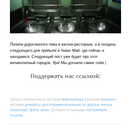
Попили дороговатого пива в вагоне-ресторане, а в полдень
следующего дня прибыли в Чианг Май, где сейчас и
находимся. Следующий пост уже будет про этот
великолепный городок. Ура! Мы догнали самих себя )
Поддержать нас ссылкой:
Запись опубликована автором
dubrovskaya
в рубрике
Бангкок
с
метками
девайсы
,
достопримечательности
,
друзья
,
жилье
,
транспорт
,
фото
,
цены
. Добавьте в закладки
постоянную
ссылку
.