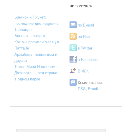
читателем
Бангкок и Пхукет:
последние две недели в
по E-mail
Таиланде
Бангкок в августе
по Rss
Как мы прожили месяц в
Паттайе
в Twitter
Арамболь, новый дом и
в Facebook
друзья
Таман Мини Индонезия в
В ЖЖ
Джакарте — вся страна
в одном парке
Комментарии:
RSS
,
Email