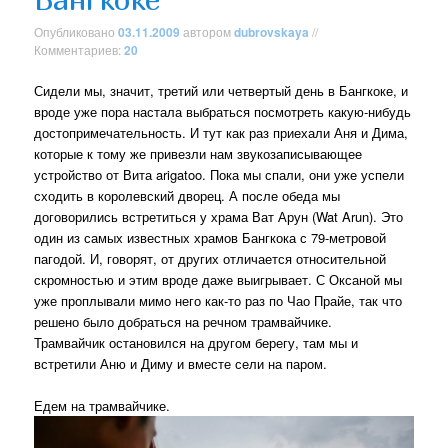
Опубликовано
03.11.2009
автором
dubrovskaya
//
Комментариев:
20
Сидели мы, значит, третий или четвертый день в Бангкоке, и
вроде уже пора настала выбраться посмотреть какую-нибудь
достопримечательность. И тут как раз приехали Аня и Дима,
которые к тому же привезли нам звукозаписывающее
устройство от Вита arigatoo. Пока мы спали, они уже успели
сходить в королевский дворец. А после обеда мы
договорились встретиться у храма Ват Арун (Wat Arun). Это
один из самых известных храмов Бангкока с 79-метровой
пагодой. И, говорят, от других отличается относительной
скромностью и этим вроде даже выигрывает. С Оксаной мы
уже проплывали мимо него как-то раз по Чао Прайе, так что
решено было добраться на речном трамвайчике.
Трамвайчик остановился на другом берегу, там мы и
встретили Аню и Диму и вместе сели на паром.
Едем на трамвайчике.