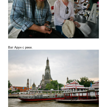
Ват Арун с реки.