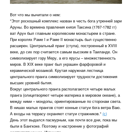
Вот что мы вычитали о нем:
"Этот роскошный комплекс назван в честь бога утренней зари
Аруны. Во времена правления князя Таксина (1767-1782 гг)
ват Арун был главным королевским монастырем в стране.
При королях Раме I и Раме II монастырь был существенно
расширен. Центральный пранг (ступа), построенный в XVIII
веке, до сих пор считается самым высоким в Таиланде. Он
символизирует гору Меру, а его ярусы – множественность
миров. В XIX веке пранг был украшен фарфоровой и
керамической мозаикой. Крутая наружная лестница
центрального пранга символизирует трудности достижения
высших уровней бытия.
Вокруг центрального пранга располагаются четыре малых
пранга (олицетворяют четыре материка в мировом океане), а
между ними – мондопы, ориентированные по сторонам света.
В нишах малых прангов стоят конные статуи бога ветра Ваю.
А входы на террасу охраняют статуи стражников."
(с)
День этот выдался пасмурным, как почти все дни, пока мы
были в Бангкоке. Поэтому и настроение у фотографий