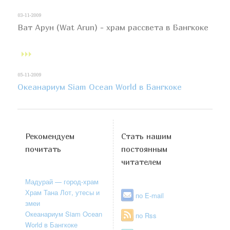
03-11-2009
Ват Арун (Wat Arun) - храм рассвета в Бангкоке
05-11-2009
Океанариум Siam Ocean World в Бангкоке
Рекомендуем
Стать нашим
почитать
постоянным
читателем
Мадурай — город-храм
Храм Тана Лот, утесы и
по E-mail
змеи
Океанариум Siam Ocean
по Rss
World в Бангкоке