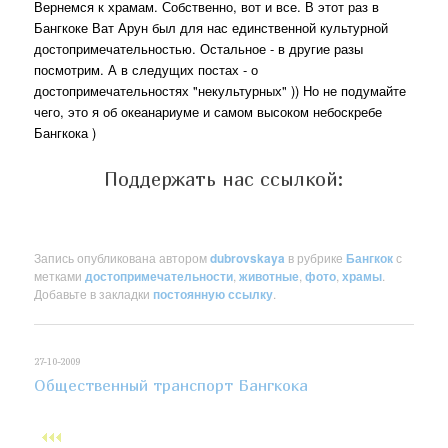
Вернемся к храмам. Собственно, вот и все. В этот раз в
Бангкоке Ват Арун был для нас единственной культурной
достопримечательностью. Остальное - в другие разы
посмотрим. А в следущих постах - о
достопримечательностях "некультурных" )) Но не подумайте
чего, это я об океанариуме и самом высоком небоскребе
Бангкока )
Поддержать нас ссылкой:
Запись опубликована автором
dubrovskaya
в рубрике
Бангкок
с
метками
достопримечательности
,
животные
,
фото
,
храмы
.
Добавьте в закладки
постоянную ссылку
.
27-10-2009
Общественный транспорт Бангкока