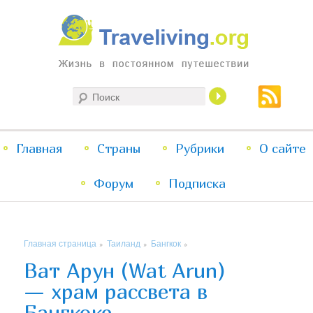
Жизнь в постоянном путешествии
Поиск
Traveliving
Главное
Главная
Страны
Перейти
Перейти
Рубрики
О сайте
меню
Форум
к
к
Подписка
основному
дополнительному
Главная страница
Таиланд
Бангкок
»
»
»
содержимому
содержимому
Ват Арун (Wat Arun)
— храм рассвета в
Бангкоке