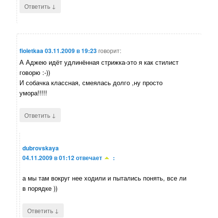
↓
Ответить
fioletkaa
03.11.2009 в 19:23
говорит:
А Аджею идёт удлинённая стрижка-это я как стилист
говорю :-))
И собачка классная, смеялась долго ,ну просто
умора!!!!!
↓
Ответить
dubrovskaya
04.11.2009 в 01:12
отвечает
:
а мы там вокруг нее ходили и пытались понять, все ли
в порядке ))
↓
Ответить