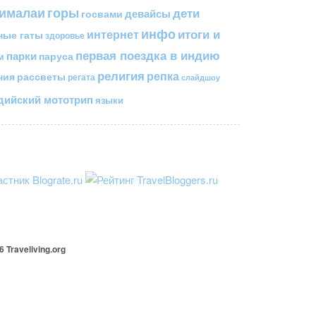
горы
гималаи
дети
госвами
девайсы
инфо
итоги и
интернет
ные гаты
здоровье
первая поездка в индию
парки
паруса
м
религия
репка
ния
рассветы
регата
слайдшоу
ийский мототрип
языки
26
Traveliving
.org