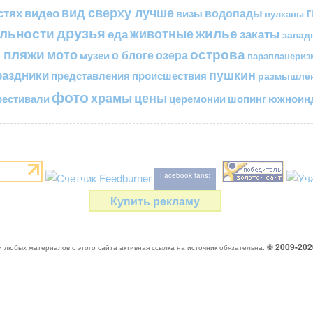
вид сверху лучше
стях
видео
водопады
визы
вулканы
друзья
льности
жилье
еда
животные
закаты
запад
 пляжи
острова
мото
о блоге
озера
музеи
парапланериз
пушкин
раздники
представления
происшествия
размышле
фото
цены
храмы
естивали
церемонии
шопинг
южноинд
Facebook fans:
Купить рекламу
© 2009-20
 любых материалов с этого сайта активная ссылка на источник обязательна.