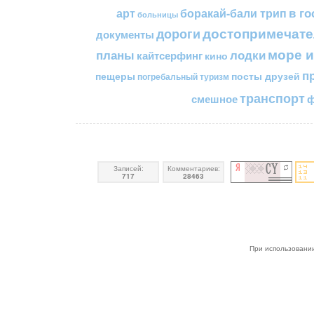
в го
арт
боракай-бали трип
больницы
достопримечате
дороги
документы
море и
планы
лодки
кайтсерфинг
кино
п
пещеры
посты друзей
погребальный туризм
транспорт
смешное
ф
Записей:
Комментариев:
717
28463
При использовании