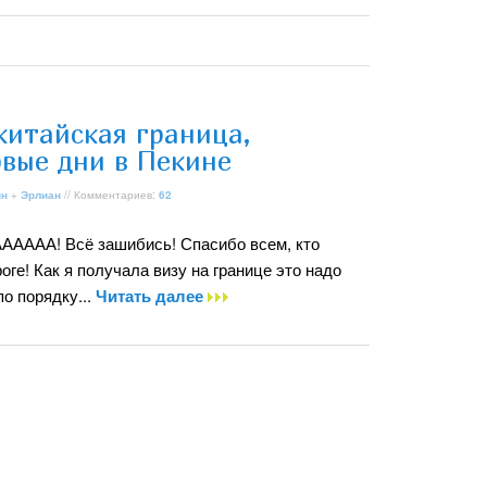
китайская граница,
рвые дни в Пекине
ин
+
Эрлиан
// Комментариев:
62
ААА! Всё зашибись! Спасибо всем, кто
оге! Как я получала визу на границе это надо
по порядку...
Читать далее