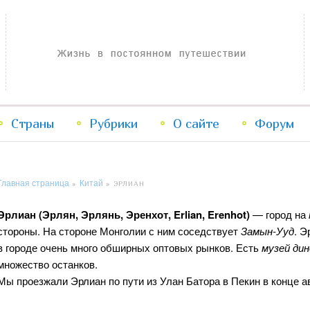
Жизнь в постоянном путешествии
Страны
Рубрики
Перейти
Перейти
О сайте
Форум
к
к
Главная страница
Китай
»
»
ЭРЛИАН
основному
дополнительному
Эрлиан (Эрлян, Эрлянь, Эренхот, Erlian, Erenhot)
— город на
содержимому
содержимому
стороны. На стороне Монголии с ним соседствует
Замын-Ууд
. Э
в городе очень много обширных оптовых рынков. Есть
музей дин
множество останков.
Мы проезжали Эрлиан по пути из Улан Батора в Пекин в конце ав