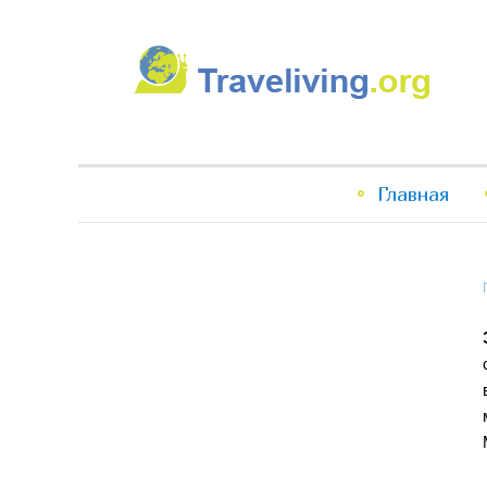
Traveliving
Главное
Главная
меню