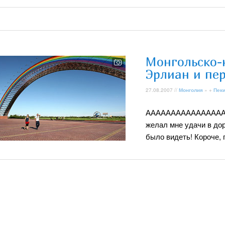
Монгольско-
Эрлиан и пе
27.08.2007 //
Монголия
» +
Пек
АААААААААААААААААА
желал мне удачи в дор
было видеть! Короче, 