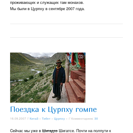
проживающих и служащих там монахов.
Мы были в Цурпху в сентябре 2007 года.
Поездка к Цурпху гомпе
16.09.2007 //
Китай
»
Тибет
»
Цурпху
» // Комментариев:
30
Cейчас мы уже в
Шигадзэ
Шигатсе. Почти на полпути к