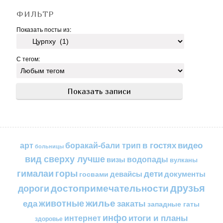
ФИЛЬТР
Показать посты из:
С тегом:
в гостях
видео
арт
боракай-бали трип
больницы
вид сверху лучше
водопады
визы
вулканы
горы
гималаи
дети
документы
госвами
девайсы
друзья
достопримечательности
дороги
жилье
еда
животные
закаты
западные гаты
инфо
итоги и планы
интернет
здоровье