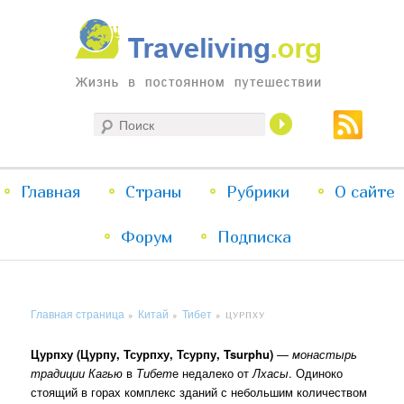
Жизнь в постоянном путешествии
Поиск
Traveliving
Главное
Главная
Страны
Перейти
Перейти
Рубрики
О сайте
меню
Форум
к
к
Подписка
основному
дополнительному
Главная страница
Китай
Тибет
»
»
»
ЦУРПХУ
содержимому
содержимому
Цурпху (Цурпу, Тсурпху, Тсурпу, Tsurphu)
—
монастырь
традиции Кагью
в
Тибет
е недалеко от
Лхасы
. Одиноко
стоящий в горах комплекс зданий с небольшим количеством