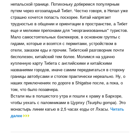
непальской границе. Потихоньку доберемся популярным
путем через югозападный Тибет. Честно говоря, в Непал уже
страшно хочется попасть поскорее. Китай напрягает
трудностью в общении и ориентации в пространстве, а Тибет
еще и мелкими препонами для "неорганизованных" туристов.
Мало самостоятельных бэкпекеров, в основном группы с
гидами, которые и возятся с пермитами, устройством в
отели, заказом еды и прочим. Тибетский разговорник почти
бесполезен, китайский тем более. Молимся на удачно
купленную карту Тибета с английскими и китайскими
названиями городов, иначе самим передвигаться в сторону
границы автобусами и стопом практически нереально. Ну, о
наших приключениях по дороге в Shigatse после, а пока, о
том, что было позавчера.
Встали мы в полшестого утра и пошли к храму в Бархоре,
чтобы уехать с паломниками в Цурпху (Tsurphu gompa). Это
монастырь линии кагью в 2,5 часах езды от Лхасы.
Читать
далее