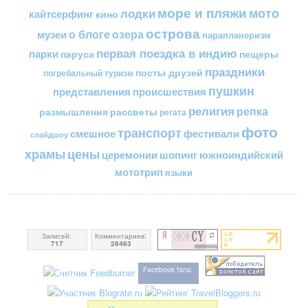
море и пляжи
мото
лодки
кайтсерфинг
кино
острова
о блоге
озера
музеи
парапланеризм
первая поездка в индию
парки
пещеры
паруса
праздники
посты друзей
погребальный туризм
пушкин
представления
происшествия
религия
репка
размышления
рассветы
регата
фото
транспорт
смешное
фестивали
слайдшоу
цены
храмы
церемонии
шопинг
южноиндийский
мототрип
языки
Записей:
Комментариев:
717
28463
Facebook fans: