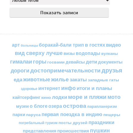
в гостях
видео
арт
боракай-бали трип
больницы
вид сверху лучше
водопады
визы
вулканы
горы
гималаи
дети
документы
госвами
девайсы
друзья
достопримечательности
дороги
жилье
еда
животные
закаты
западные гаты
инфо
итоги и планы
интернет
здоровье
море и пляжи
мото
лодки
кайтсерфинг
кино
острова
о блоге
озера
музеи
парапланеризм
первая поездка в индию
парки
пещеры
паруса
праздники
посты друзей
погребальный туризм
пушкин
представления
происшествия