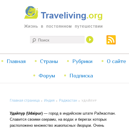
Жизнь в постоянном путешествии
Поиск
Traveliving
Главное
Главная
Страны
Перейти
Перейти
Рубрики
О сайте
меню
Форум
к
к
Подписка
основному
дополнительному
Главная страница
Индия
Раджастан
»
»
»
УДАЙПУР
содержимому
содержимому
Удайпур (Udaipur)
— город в индийском штате
Раджастан
.
Славится своими
озерами
, на водах и берегах которых
расположено множество
живописных дворцов
. Очень