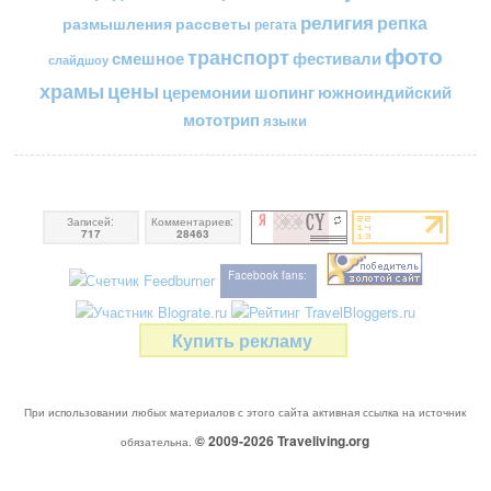
религия
репка
размышления
рассветы
регата
фото
транспорт
смешное
фестивали
слайдшоу
цены
храмы
церемонии
шопинг
южноиндийский
мототрип
языки
Записей:
Комментариев:
717
28463
Facebook fans:
Купить рекламу
При использовании любых материалов с этого сайта активная ссылка на источник
© 2009-2026
Traveliving
.org
обязательна.