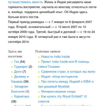
путешествовать вместе
. Жизнь в Индии расширила наши
горизонты восприятия, научила ко многому относиться легче
и, вообще, подарила ценнейший опыт. Об Индии здесь
больше всего постов.
Первый приезд-разведка — с 7 января по 6 февраля 2007
года. Второй, основательный — с 13 июля 2007 по 13
октября 2009 года. Третий, быстрый и деловой — с 19 по 24
января 2010 года. В четвертый раз я там была в августе-
сентябре 2014.
Здесь мы
Полезные записи:
Новости India Inside
посетили:
Гоа
(54)
Проект India Inside или В помощь
Гуджарат
(2)
семье Госвами
Дели
(7)
Сравнение стран, в которых мы жили
Джамму и
Индия: обзор мотоциклов
Кашмир
(39)
Про полеты между Индией и ЮВА и
Западная
про дешевый Мумбай
Бенгалия
(1)
Миниразговорник хинди
Карнатака
Как купить б/у Royal Enfield? 10
(38)
советов