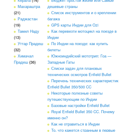
Керала
(14)
Бюджет простой жизни или Самые
Махараштра
дешевые страны
(21)
Список инструментов и о креплении
Раджастан
багажа
(19)
GPS карты Индии для Ozi
Тамил Наду
Как перевезти мотоцикл на поезде в
(13)
Индии
Уттар Прадеш
По Индии на поезде: как купить
(32)
билеты
Химачал
Южноиндийский мототрип: Гоа —
Прадеш
(36)
Западные Гаты
Списки задач для плановых
технических осмотров Enfield Bullet
Перечень технических характеристик
Enfield Bullet 350/500 CC
Некоторые полезные советы
путешествующим по Индии
Базовые настройки Enfield Bullet
Royal Enfield Bullet 350 CC. Почему
именно он?
Как не отравиться в Индии
То, что кажется странным в первые