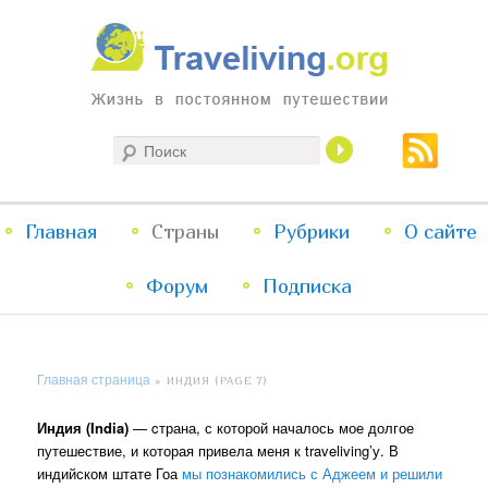
Жизнь в постоянном путешествии
Поиск
Traveliving
Главное
Главная
Страны
Перейти
Перейти
Рубрики
О сайте
меню
Форум
к
к
Подписка
основному
дополнительному
Главная страница
»
ИНДИЯ
(PAGE 7)
содержимому
содержимому
Индия (India)
— cтрана, с которой началось мое долгое
путешествие, и которая привела меня к traveliving’у. В
индийском штате Гоа
мы познакомились с Аджеем и решили