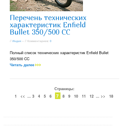
Перечень технических
характеристик Enfield
Bullet 350/500 CC
//
Индия
» // Комментариев:
0
Полный список технических характеристик Enfield Bullet
350/500 CC
Читать далее
Страницы:
7
1
<<
...
3
4
5
6
8
9
10
11
12
...
>>
18