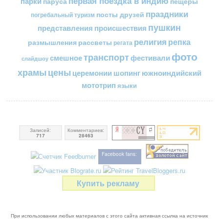
первая поездка в индию
парки
пещеры
паруса
праздники
посты друзей
погребальный туризм
пушкин
представления
происшествия
религия
репка
размышления
рассветы
регата
фото
транспорт
смешное
фестивали
слайдшоу
цены
храмы
церемонии
шопинг
южноиндийский
мототрип
языки
Записей:
Комментариев:
717
28463
Facebook fans:
Купить рекламу
При использовании любых материалов с этого сайта активная ссылка на источник