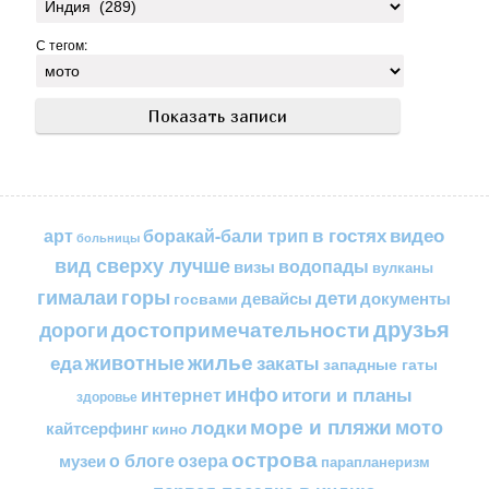
С тегом:
в гостях
видео
арт
боракай-бали трип
больницы
вид сверху лучше
водопады
визы
вулканы
горы
гималаи
дети
документы
госвами
девайсы
друзья
достопримечательности
дороги
жилье
еда
животные
закаты
западные гаты
инфо
итоги и планы
интернет
здоровье
море и пляжи
мото
лодки
кайтсерфинг
кино
острова
о блоге
озера
музеи
парапланеризм