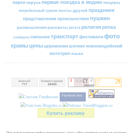
первая поездка в индию
парки
пещеры
паруса
праздники
посты друзей
погребальный туризм
пушкин
представления
происшествия
религия
репка
размышления
рассветы
регата
фото
транспорт
смешное
фестивали
слайдшоу
цены
храмы
церемонии
шопинг
южноиндийский
мототрип
языки
Записей:
Комментариев:
717
28463
Facebook fans:
Купить рекламу
При использовании любых материалов с этого сайта активная ссылка на источник