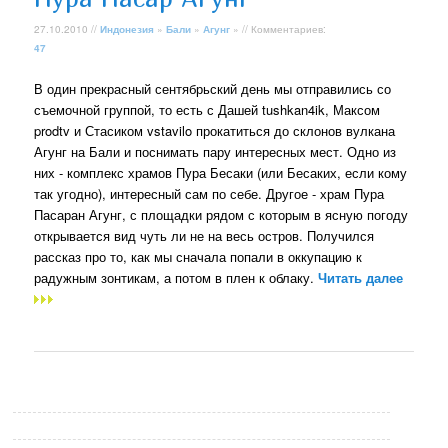
27.10.2010 //
Индонезия
»
Бали
»
Агунг
» // Комментариев:
47
В один прекрасный сентябрьский день мы отправились со
съемочной группой, то есть с Дашей tushkan4ik, Максом
prodtv и Стасиком vstavilo прокатиться до склонов вулкана
Агунг на Бали и поснимать пару интересных мест. Одно из
них - комплекс храмов Пура Бесаки (или Бесаких, если кому
так угодно), интересный сам по себе. Другое - храм Пура
Пасаран Агунг, с площадки рядом с которым в ясную погоду
открывается вид чуть ли не на весь остров. Получился
рассказ про то, как мы сначала попали в оккупацию к
радужным зонтикам, а потом в плен к облаку.
Читать далее