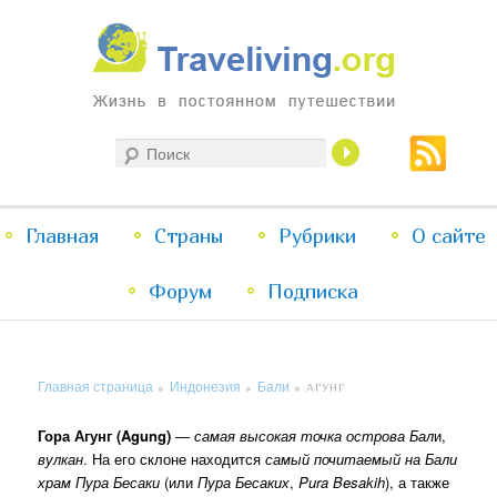
Жизнь в постоянном путешествии
Поиск
Traveliving
Главное
Главная
Страны
Перейти
Перейти
Рубрики
О сайте
меню
Форум
к
к
Подписка
основному
дополнительному
Главная страница
Индонезия
Бали
»
»
»
АГУНГ
содержимому
содержимому
Гора Агунг (Agung)
—
самая высокая точка острова Бал
и,
вулкан
. На его склоне находится
самый почитаемый на Бали
храм
Пура Бесаки
(или
Пура Бесаких
,
Pura Besakih
), а также