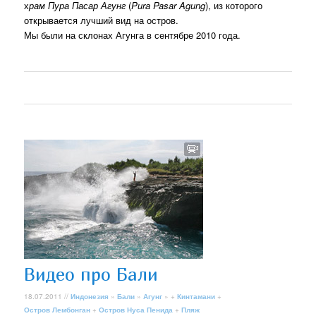
х
рам Пура Пасар Агунг
(
Pura Pasar Agung
), из которого
открывается лучший вид на остров.
Мы были на склонах Агунга в сентябре 2010 года.
Видео про Бали
18.07.2011 //
Индонезия
»
Бали
»
Агунг
» +
Кинтамани
+
Остров Лембонган
+
Остров Нуса Пенида
+
Пляж