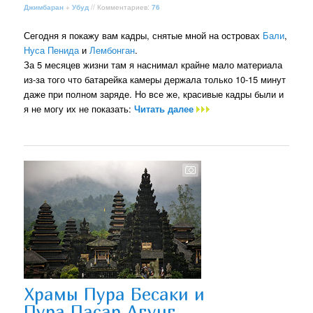
Джимбаран
+
Убуд
// Комментариев:
76
Сегодня я покажу вам кадры, снятые мной на островах
Бали
,
Нуса Пенида
и
Лембонган
.
За 5 месяцев жизни там я наснимал крайне мало материала
из-за того что батарейка камеры держала только 10-15 минут
даже при полном заряде. Но все же, красивые кадры были и
я не могу их не показать:
Читать далее
Храмы Пура Бесаки и
Пура Пасар Агунг