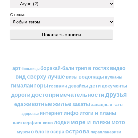
С тегом:
в гостях
видео
арт
боракай-бали трип
больницы
вид сверху лучше
водопады
визы
вулканы
горы
гималаи
дети
документы
госвами
девайсы
друзья
достопримечательности
дороги
жилье
еда
животные
закаты
западные гаты
инфо
итоги и планы
интернет
здоровье
море и пляжи
мото
лодки
кайтсерфинг
кино
острова
о блоге
озера
музеи
парапланеризм