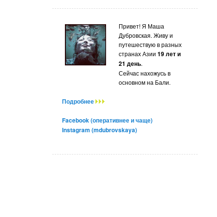
Привет! Я Маша
Дубровская. Живу и
путешествую в разных
странах Азии
19 лет и
21 день
.
Сейчас нахожусь в
основном на Бали.
Подробнее
Facebook (оперативнее и чаще)
Instagram (mdubrovskaya)