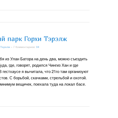
й парк Горхи Тэрэлж
 Тэрэлж
» // Комментариев:
34
бя из Улан Батора на день два, можно съездить
уда, где, говорят, родился Чингиз Хан и где
 В гестхаусе я вычитала, что 21го там организуют
тов. С борьбой, скачками, стрельбой и охотой.
минимум вещичек, поехала туда на локал басе.