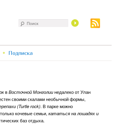
Поиск
Подписка
рк
в
Восточной Монголии
недалеко от Улан
звестен своими скалами необычной формы,
репахи (Turtle rock)
. В парке можно
т только кочевые семьи,
кататься на лошадях и
стических баз отдыха.