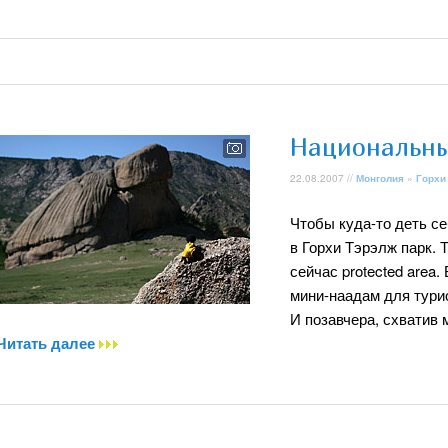
Национальны
22.08.2007 //
Монголия
»
Горхи
Чтобы куда-то деть се
в Горхи Тэрэлж парк. Т
сейчас protected area.
мини-наадам для турис
И позавчера, схватив 
Читать далее