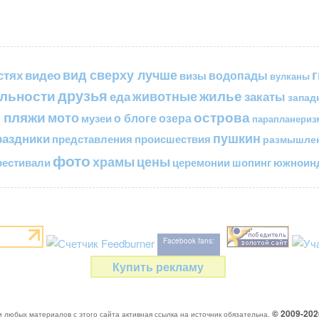
вид сверху лучше
стях
видео
водопады
визы
вулканы
друзья
льности
жилье
еда
животные
закаты
запад
 пляжи
острова
мото
о блоге
озера
музеи
парапланериз
пушкин
раздники
представления
происшествия
размышле
фото
цены
храмы
естивали
церемонии
шопинг
южноинд
Facebook fans:
Купить рекламу
© 2009-20
 любых материалов с этого сайта активная ссылка на источник обязательна.