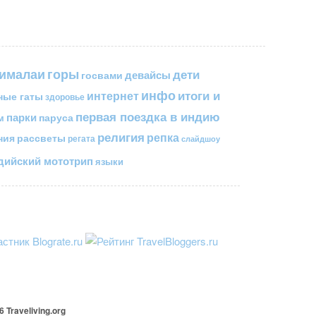
горы
гималаи
дети
госвами
девайсы
инфо
итоги и
интернет
ные гаты
здоровье
первая поездка в индию
парки
паруса
м
религия
репка
ния
рассветы
регата
слайдшоу
ийский мототрип
языки
26
Traveliving
.org