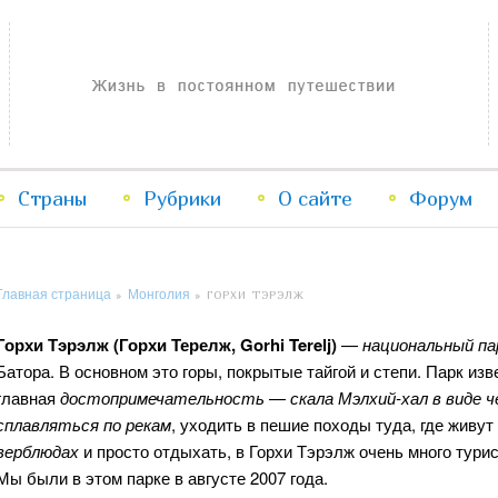
Жизнь в постоянном путешествии
Страны
Рубрики
Перейти
Перейти
О сайте
Форум
к
к
Главная страница
Монголия
»
»
ГОРХИ ТЭРЭЛЖ
основному
дополнительному
Горхи Тэрэлж (Горхи Терелж, Gorhi Terelj)
—
национальный па
содержимому
содержимому
Батора. В основном это горы, покрытые тайгой и степи. Парк и
главная
достопримечательность
—
скала Мэлхий-хал в виде че
сплавляться по рекам
, уходить в пешие походы туда, где живу
верблюдах
и просто отдыхать, в Горхи Тэрэлж очень много тури
Мы были в этом парке в августе 2007 года.