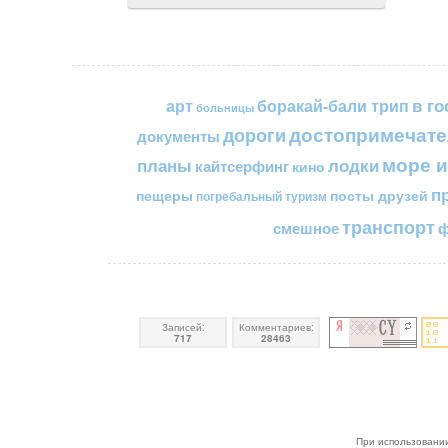
в го
арт
боракай-бали трип
больницы
достопримечате
дороги
документы
море и
планы
лодки
кайтсерфинг
кино
п
пещеры
посты друзей
погребальный туризм
транспорт
смешное
ф
Записей:
Комментариев:
717
28463
При использовании