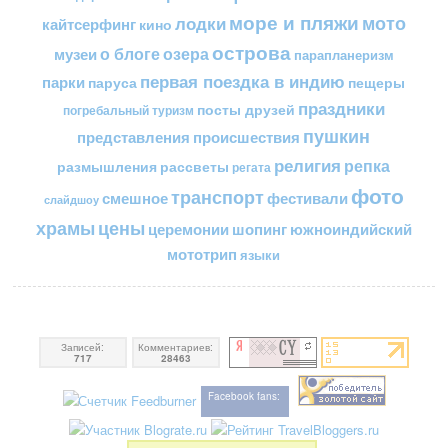
море и пляжи
мото
лодки
кайтсерфинг
кино
острова
о блоге
озера
музеи
парапланеризм
первая поездка в индию
парки
пещеры
паруса
праздники
посты друзей
погребальный туризм
пушкин
представления
происшествия
религия
репка
размышления
рассветы
регата
фото
транспорт
смешное
фестивали
слайдшоу
цены
храмы
церемонии
шопинг
южноиндийский
мототрип
языки
Записей:
Комментариев:
717
28463
Facebook fans: