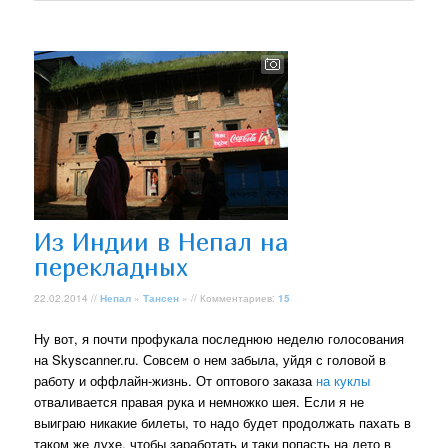
Из Индии в Непал на
перекладных
22.02.2014 //
Непал
»
Тансен
» // Комментариев:
15
Ну вот, я почти профукала последнюю неделю голосования
на Skyscanner.ru. Совсем о нем забыла, уйдя с головой в
работу и оффлайн-жизнь. От оптового заказа
на куклы
отваливается правая рука и немножко шея. Если я не
выиграю никакие билеты, то надо будет продолжать пахать в
таком же духе, чтобы заработать и таки попасть на лето в