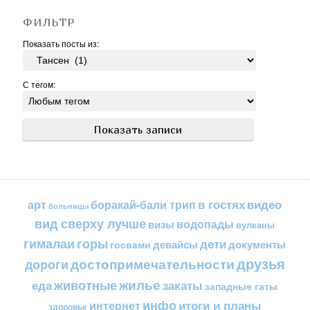
ФИЛЬТР
Показать посты из:
С тегом:
в гостях
видео
арт
боракай-бали трип
больницы
вид сверху лучше
водопады
визы
вулканы
горы
гималаи
дети
документы
госвами
девайсы
друзья
достопримечательности
дороги
жилье
еда
животные
закаты
западные гаты
инфо
итоги и планы
интернет
здоровье