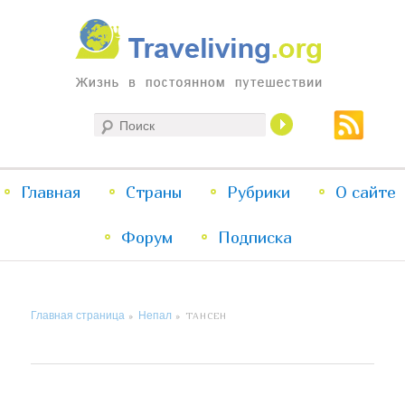
Жизнь в постоянном путешествии
Поиск
Traveliving
Главное
Главная
Страны
Перейти
Перейти
Рубрики
О сайте
меню
Форум
к
к
Подписка
основному
дополнительному
Главная страница
Непал
»
»
ТАНСЕН
содержимому
содержимому