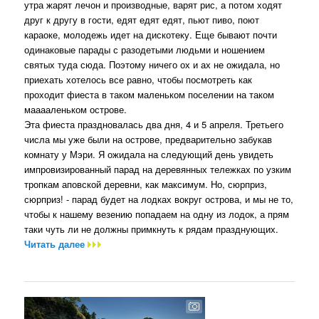
утра жарят лечон и производные, варят рис, а потом ходят
друг к другу в гости, едят едят едят, пьют пиво, поют
караоке, молодежь идет на дискотеку. Еще бывают почти
одинаковые парады с разодетыми людьми и ношением
святых туда сюда. Поэтому ничего ох и ах не ожидала, но
приехать хотелось все равно, чтобы посмотреть как
проходит фиеста в таком маленьком поселении на таком
мааааленьком острове.
Эта фиеста праздновалась два дня, 4 и 5 апреля. Третьего
числа мы уже были на острове, предварительно забукав
комнату у Мэри. Я ожидала на следующий день увидеть
импровизированный парад на деревянных тележках по узким
тропкам аповской деревни, как максимум. Но, сюрприз,
сюрприз! - парад будет на лодках вокруг острова, и мы не то,
чтобы к нашему везению попадаем на одну из лодок, а прям
таки чуть ли не должны примкнуть к рядам празднующих.
Читать далее