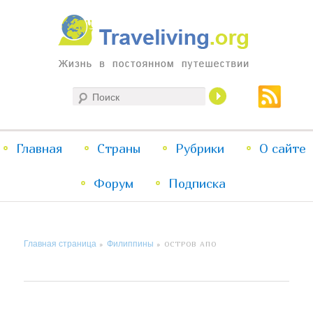
Жизнь в постоянном путешествии
Поиск
Traveliving
Главное
Главная
Страны
Перейти
Перейти
Рубрики
О сайте
меню
Форум
к
к
Подписка
основному
дополнительному
Главная страница
Филиппины
»
»
ОСТРОВ АПО
содержимому
содержимому