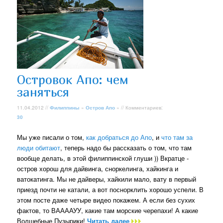
Островок Апо: чем
заняться
11.04.2012 //
Филиппины
»
Остров Апо
» // Комментариев:
30
Мы уже писали о том,
как добраться до Апо
, и
что там за
люди обитают
, теперь надо бы рассказать о том, что там
вообще делать, в этой филиппинской глуши )) Вкратце -
остров хорош для дайвинга, сноркелинга, хайкинга и
ватокатинга. Мы не дайверы, хайкили мало, вату в первый
приезд почти не катали, а вот поснорклить хорошо успели. В
этом посте даже четыре видео покажем. А если без сухих
фактов, то ВААААУУ, какие там морские черепахи! А какие
Волшебные Пузырики!
Читать далее