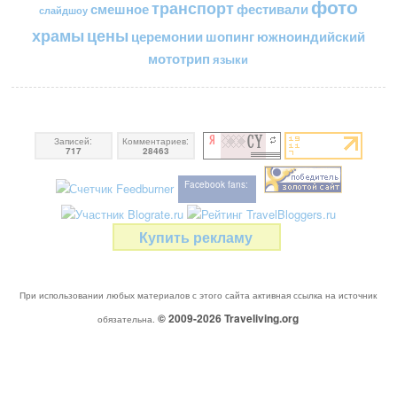
фото
транспорт
смешное
фестивали
слайдшоу
цены
храмы
церемонии
шопинг
южноиндийский
мототрип
языки
Записей:
Комментариев:
717
28463
Facebook fans:
Купить рекламу
При использовании любых материалов с этого сайта активная ссылка на источник
© 2009-2026
Traveliving
.org
обязательна.