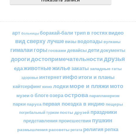
в гостях
видео
арт
боракай-бали трип
больницы
вид сверху лучше
водопады
визы
вулканы
горы
гималаи
дети
документы
госвами
девайсы
друзья
достопримечательности
дороги
жилье
еда
животные
закаты
западные гаты
инфо
итоги и планы
интернет
здоровье
море и пляжи
мото
лодки
кайтсерфинг
кино
острова
о блоге
озера
музеи
парапланеризм
первая поездка в индию
парки
пещеры
паруса
праздники
посты друзей
погребальный туризм
пушкин
представления
происшествия
религия
репка
размышления
рассветы
регата