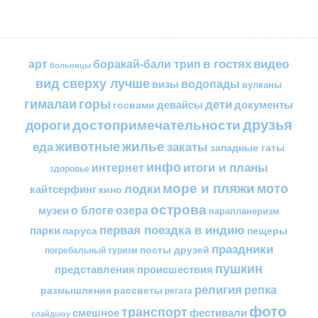
в гостях
видео
арт
боракай-бали трип
больницы
вид сверху лучше
водопады
визы
вулканы
горы
гималаи
дети
документы
госвами
девайсы
друзья
достопримечательности
дороги
жилье
еда
животные
закаты
западные гаты
инфо
итоги и планы
интернет
здоровье
море и пляжи
мото
лодки
кайтсерфинг
кино
острова
о блоге
озера
музеи
парапланеризм
первая поездка в индию
парки
пещеры
паруса
праздники
посты друзей
погребальный туризм
пушкин
представления
происшествия
религия
репка
размышления
рассветы
регата
фото
транспорт
смешное
фестивали
слайдшоу