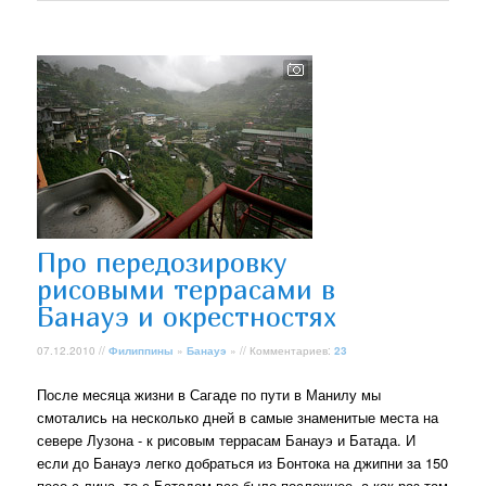
Про передозировку
рисовыми террасами в
Банауэ и окрестностях
07.12.2010 //
Филиппины
»
Банауэ
» // Комментариев:
23
После месяца жизни в Сагаде по пути в Манилу мы
смотались на несколько дней в самые знаменитые места на
севере Лузона - к рисовым террасам Банауэ и Батада. И
если до Банауэ легко добраться из Бонтока на джипни за 150
песо с лица, то с Батадом все было посложнее, а как раз там