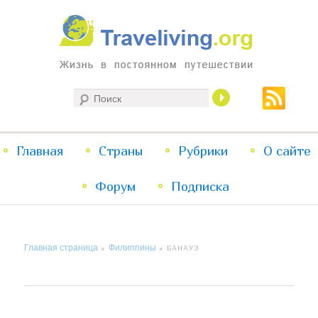
Жизнь в постоянном путешествии
Поиск
Traveliving
Главное
Главная
Страны
Перейти
Перейти
Рубрики
О сайте
меню
Форум
к
к
Подписка
основному
дополнительному
Главная страница
Филиппины
»
»
БАНАУЭ
содержимому
содержимому