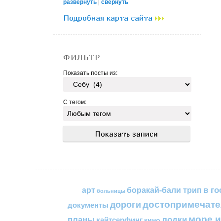
развернуть
|
свернуть
Подробная карта сайта
ФИЛЬТР
Показать посты из:
С тегом:
в го
арт
боракай-бали трип
больницы
достопримечате
дороги
документы
море и
планы
лодки
кайтсерфинг
кино