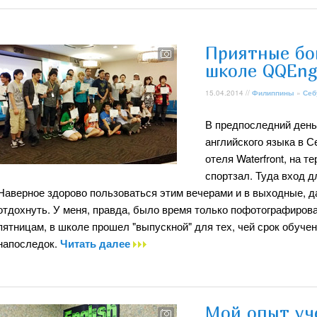
Приятные бо
школе QQEng
15.04.2014 //
Филиппины
»
Себ
В предпоследний день
английского языка в 
отеля Waterfront, на т
спортзал. Туда вход д
Наверное здорово пользоваться этим вечерами и в выходные, да
отдохнуть. У меня, правда, было время только пофотографирова
пятницам, в школе прошел "выпускной" для тех, чей срок обуче
напоследок.
Читать далее
Мой опыт уч