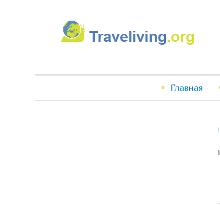
Traveliving
Главное
Главная
меню