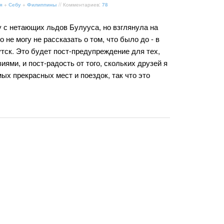
я
+
Себу
+
Филиппины
// Комментариев:
78
 с нетающих льдов Булууса, но взглянула на
о не могу не рассказать о том, что было до - в
утск. Это будет пост-предупреждение для тех,
ями, и пост-радость от того, скольких друзей я
ых прекрасных мест и поездок, так что это