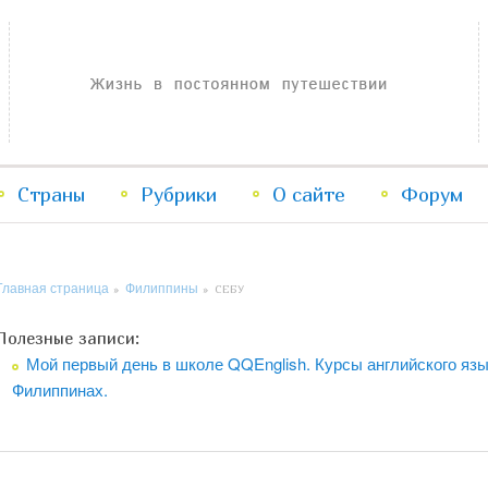
Жизнь в постоянном путешествии
Страны
Рубрики
Перейти
Перейти
О сайте
Форум
к
к
Главная страница
Филиппины
»
»
СЕБУ
основному
дополнительному
Полезные записи:
содержимому
содержимому
Мой первый день в школе QQEnglish. Курсы английского язы
Филиппинах.