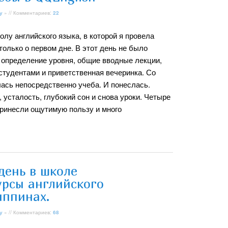
у
» // Комментариев:
22
олу английского языка, в которой я провела
только о первом дне. В этот день не было
а определение уровня, общие вводные лекции,
студентами и приветственная вечеринка. Со
ась непосредственно учеба. И понеслась.
 усталость, глубокий сон и снова уроки. Четыре
 принесли ощутимую пользу и много
день в школе
урсы английского
иппинах.
у
» // Комментариев:
68