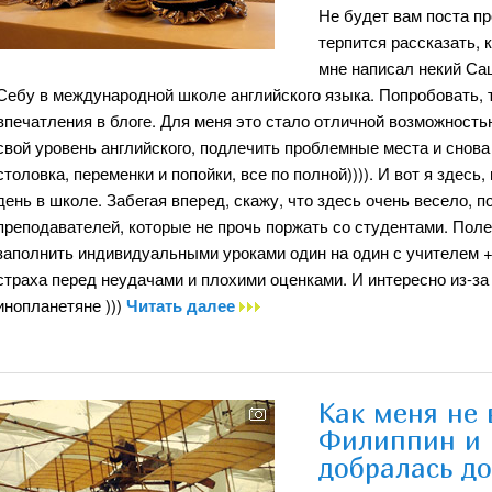
Не будет вам поста пр
терпится рассказать, 
мне написал некий Са
Себу в международной школе английского языка. Попробовать, т
впечатления в блоге. Для меня это стало отличной возможность
свой уровень английского, подлечить проблемные места и снова
столовка, переменки и попойки, все по полной)))). И вот я здес
день в школе. Забегая вперед, скажу, что здесь очень весело, 
преподавателей, которые не прочь поржать со студентами. Полез
заполнить индивидуальными уроками один на один с учителем + 
страха перед неудачами и плохими оценками. И интересно из-за 
инопланетяне )))
Читать далее
Как меня не 
Филиппин и к
добралась д