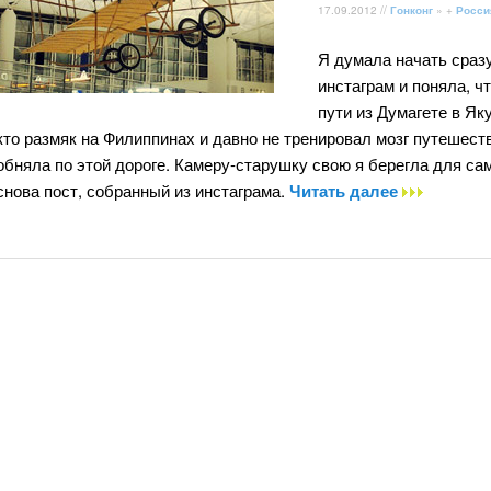
17.09.2012 //
Гонконг
» +
Росси
Я думала начать сразу
инстаграм и поняла, чт
пути из Думагете в Як
кто размяк на Филиппинах и давно не тренировал мозг путешестви
обняла по этой дороге. Камеру-старушку свою я берегла для сам
снова пост, собранный из инстаграма.
Читать далее