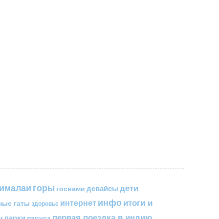
горы
гималаи
дети
госвами
девайсы
инфо
итоги и
интернет
ные гаты
здоровье
первая поездка в индию
парки
паруса
м