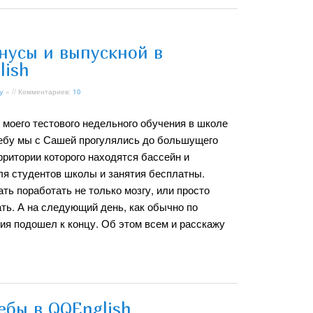
нусы и выпускной в
lish
у
» // Комментариев:
10
 моего тестового недельного обучения в школе
Себу мы с Сашей прогулялись до большущего
ерритории которого находятся бассейн и
ля студентов школы и занятия бесплатны.
ть поработать не только мозгу, или просто
ть. А на следующий день, как обычно по
ния подошел к концу. Об этом всем и расскажу
ебы в QQEnglish