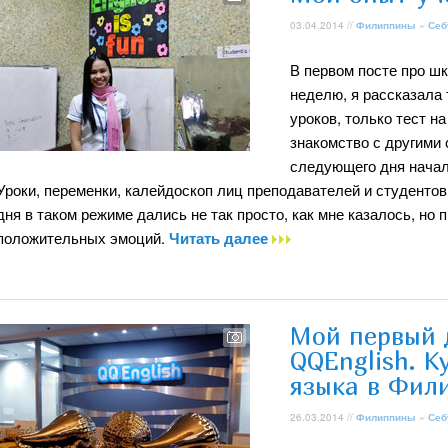
03.04.2014 //
Филиппины
»
Себ
В первом посте про шк
неделю, я рассказала 
уроков, только тест н
знакомство с другими 
следующего дня начал
Уроки, переменки, калейдоскоп лиц преподавателей и студентов,
дня в таком режиме дались не так просто, как мне казалось, но
положительных эмоций.
Читать далее
Мой первый 
QQEnglish. К
языка в Фил
26.03.2014 //
Филиппины
»
Себ