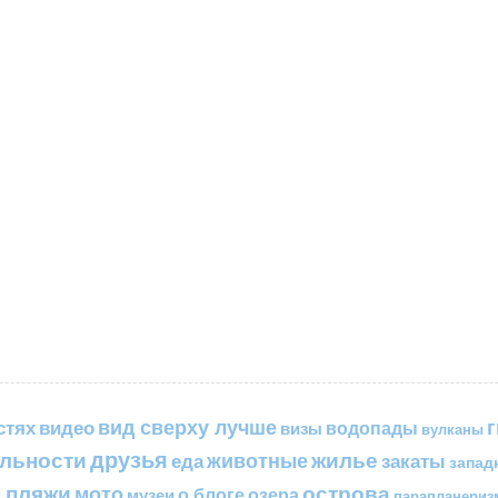
вид сверху лучше
стях
видео
водопады
визы
вулканы
друзья
льности
жилье
еда
животные
закаты
запад
 пляжи
острова
мото
о блоге
озера
музеи
парапланериз