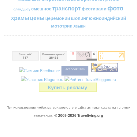
фото
транспорт
смешное
фестивали
слайдшоу
цены
храмы
церемонии
шопинг
южноиндийский
мототрип
языки
Записей:
Комментариев:
717
28463
Facebook fans:
Купить рекламу
При использовании любых материалов с этого сайта активная ссылка на источник
© 2009-2026
Traveliving
.org
обязательна.