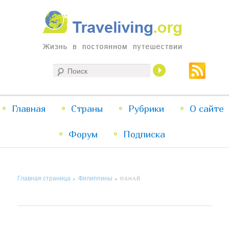
Жизнь в постоянном путешествии
Поиск
Traveliving
Главное
Главная
Страны
Перейти
Перейти
Рубрики
О сайте
меню
Форум
к
к
Подписка
основному
дополнительному
Главная страница
Филиппины
»
»
ПАНАЙ
содержимому
содержимому