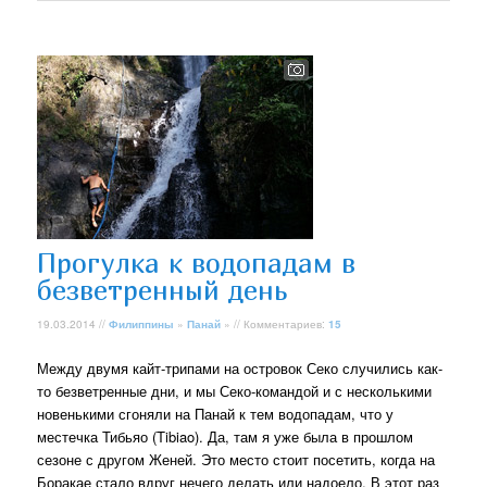
Прогулка к водопадам в
безветренный день
19.03.2014 //
Филиппины
»
Панай
» // Комментариев:
15
Между двумя кайт-трипами на островок Секо случились как-
то безветренные дни, и мы Секо-командой и с несколькими
новенькими сгоняли на Панай к тем водопадам, что у
местечка Тибьяо (Tibiao). Да, там я уже была в прошлом
сезоне с другом Женей. Это место стоит посетить, когда на
Боракае стало вдруг нечего делать или надоело. В этот раз