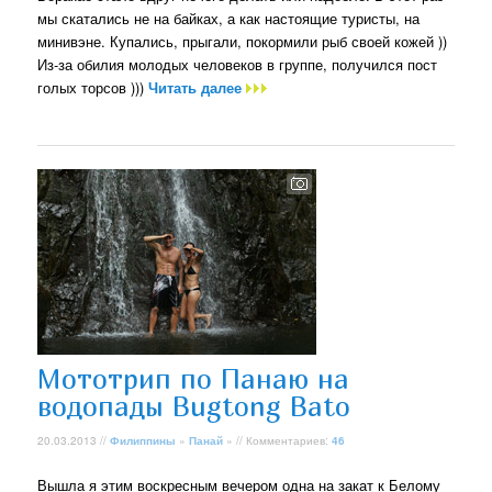
мы скатались не на байках, а как настоящие туристы, на
минивэне. Купались, прыгали, покормили рыб своей кожей ))
Из-за обилия молодых человеков в группе, получился пост
голых торсов )))
Читать далее
Мототрип по Панаю на
водопады Bugtong Bato
20.03.2013 //
Филиппины
»
Панай
» // Комментариев:
46
Вышла я этим воскресным вечером одна на закат к Белому