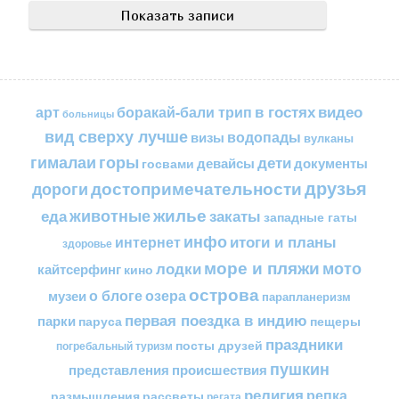
в гостях
видео
арт
боракай-бали трип
больницы
вид сверху лучше
водопады
визы
вулканы
горы
гималаи
дети
документы
госвами
девайсы
друзья
достопримечательности
дороги
жилье
еда
животные
закаты
западные гаты
инфо
итоги и планы
интернет
здоровье
море и пляжи
мото
лодки
кайтсерфинг
кино
острова
о блоге
озера
музеи
парапланеризм
первая поездка в индию
парки
пещеры
паруса
праздники
посты друзей
погребальный туризм
пушкин
представления
происшествия
религия
репка
размышления
рассветы
регата