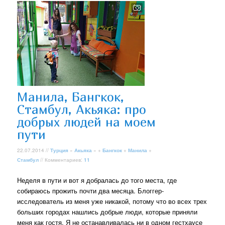
Манила, Бангкок,
Стамбул, Акьяка: про
добрых людей на моем
пути
22.07.2014 //
Турция
»
Акьяка
» +
Бангкок
+
Манила
+
Стамбул
// Комментариев:
11
Неделя в пути и вот я добралась до того места, где
собираюсь прожить почти два месяца. Блоггер-
исследователь из меня уже никакой, потому что во всех трех
больших городах нашлись добрые люди, которые приняли
меня как гостя. Я не останавливалась ни в одном гестхаусе