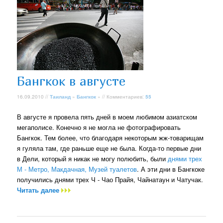
Бангкок в августе
16.09.2010 //
Таиланд
»
Бангкок
» // Комментариев:
55
В августе я провела пять дней в моем любимом азиатском
мегаполисе. Конечно я не могла не фотографировать
Бангкок. Тем более, что благодаря некоторым жж-товарищам
я гуляла там, где раньше еще не была. Когда-то первые дни
в Дели, который я никак не могу полюбить, были
днями трех
М - Метро, Макдачная, Музей туалетов
. А эти дни в Бангкоке
получились днями трех Ч - Чао Прайя, Чайнатаун и Чатучак.
Читать далее