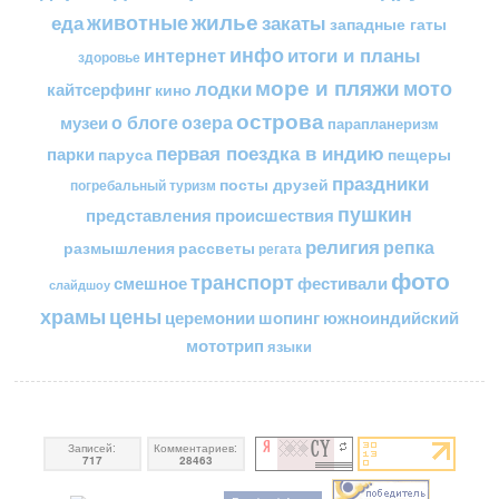
жилье
еда
животные
закаты
западные гаты
инфо
итоги и планы
интернет
здоровье
море и пляжи
мото
лодки
кайтсерфинг
кино
острова
о блоге
озера
музеи
парапланеризм
первая поездка в индию
парки
пещеры
паруса
праздники
посты друзей
погребальный туризм
пушкин
представления
происшествия
религия
репка
размышления
рассветы
регата
фото
транспорт
смешное
фестивали
слайдшоу
цены
храмы
церемонии
шопинг
южноиндийский
мототрип
языки
Записей:
Комментариев:
717
28463