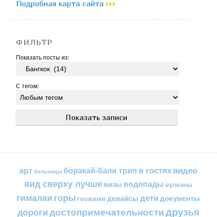
Подробная карта сайта
ФИЛЬТР
Показать посты из:
С тегом:
в гостях
видео
арт
боракай-бали трип
больницы
вид сверху лучше
водопады
визы
вулканы
горы
гималаи
дети
документы
госвами
девайсы
друзья
достопримечательности
дороги