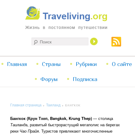
Жизнь в постоянном путешествии
Поиск
Traveliving
Главное
Главная
Страны
Перейти
Перейти
Рубрики
О сайте
меню
Форум
к
к
Подписка
основному
дополнительному
Главная страница
Таиланд
»
»
БАНГКОК
содержимому
содержимому
Бангкок (Крун Тхеп, Bangkok, Krung Thep)
— столица
Таиланд
а, развитый быстрорастущий мегаполис на берегах
реки
Чао Прайя
. Туристов привлекают многочисленные