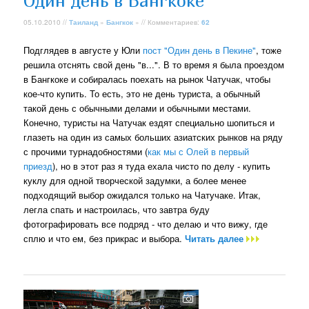
Один день в Бангкоке
05.10.2010 //
Таиланд
»
Бангкок
» // Комментариев:
62
Подглядев в августе у Юли
пост "Один день в Пекине"
, тоже
решила отснять свой день "в...". В то время я была проездом
в Бангкоке и собиралась поехать на рынок Чатучак, чтобы
кое-что купить. То есть, это не день туриста, а обычный
такой день с обычными делами и обычными местами.
Конечно, туристы на Чатучак ездят специально шопиться и
глазеть на один из самых больших азиатских рынков на ряду
с прочими турнадобностями (
как мы с Олей в первый
приезд
), но в этот раз я туда ехала чисто по делу - купить
куклу для одной творческой задумки, а более менее
подходящий выбор ожидался только на Чатучаке. Итак,
легла спать и настроилась, что завтра буду
фотографировать все подряд - что делаю и что вижу, где
сплю и что ем, без прикрас и выбора.
Читать далее