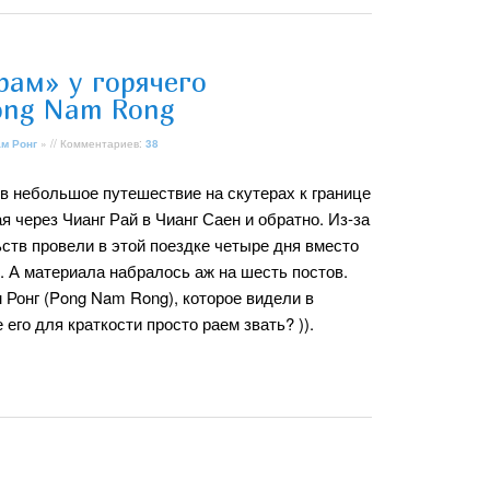
рам» у горячего
ong Nam Rong
ам Ронг
» // Комментариев:
38
в небольшое путешествие на скутерах к границе
ая через Чианг Рай в Чианг Саен и обратно. Из-за
ств провели в этой поездке четыре дня вместо
. А материала набралось аж на шесть постов.
 Ронг (Pong Nam Rong), которое видели в
 его для краткости просто раем звать? )).