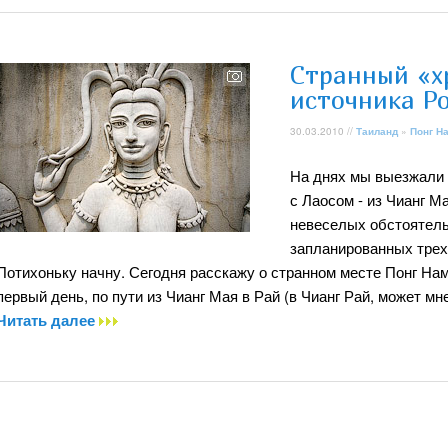
Странный «х
источника P
30.03.2010 //
Таиланд
»
Понг Н
На днях мы выезжали 
с Лаосом - из Чианг М
невеселых обстоятель
запланированных трех
Потихоньку начну. Сегодня расскажу о странном месте Понг Нам
первый день, по пути из Чианг Мая в Рай (в Чианг Рай, может мне
Читать далее