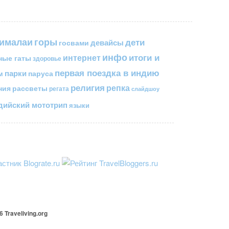
горы
гималаи
дети
госвами
девайсы
инфо
итоги и
интернет
ные гаты
здоровье
первая поездка в индию
парки
паруса
м
религия
репка
ния
рассветы
регата
слайдшоу
ийский мототрип
языки
26
Traveliving
.org