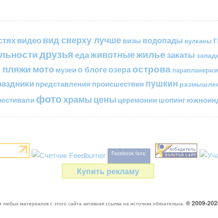
вид сверху лучше
стях
видео
водопады
визы
вулканы
друзья
льности
жилье
еда
животные
закаты
запад
 пляжи
острова
мото
о блоге
озера
музеи
парапланериз
пушкин
раздники
представления
происшествия
размышле
фото
цены
храмы
естивали
церемонии
шопинг
южноинд
Facebook fans:
Купить рекламу
© 2009-20
 любых материалов с этого сайта активная ссылка на источник обязательна.