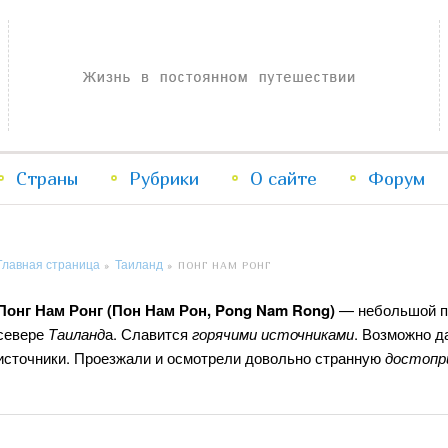
Жизнь в постоянном путешествии
Страны
Рубрики
Перейти
Перейти
О сайте
Форум
к
к
Главная страница
Таиланд
»
»
ПОНГ НАМ РОНГ
основному
дополнительному
Понг Нам Ронг (Пон Нам Рон, Pong Nam Rong)
— небольшой по
содержимому
содержимому
севере
Таиланд
а. Славится
горячими источниками
. Возможно д
источники. Проезжали и осмотрели довольно странную
достопр