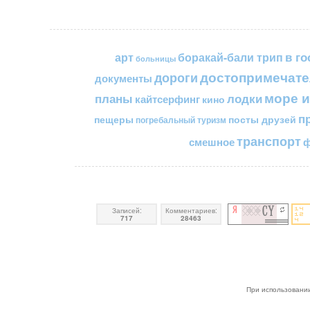
в го
арт
боракай-бали трип
больницы
достопримечате
дороги
документы
море и
планы
лодки
кайтсерфинг
кино
п
пещеры
посты друзей
погребальный туризм
транспорт
смешное
ф
Записей:
Комментариев:
717
28463
При использовании