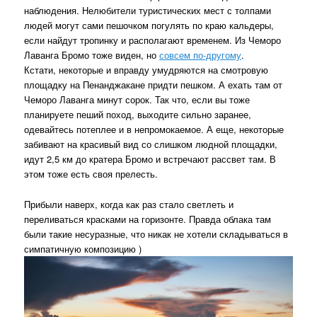
наблюдения. Нелюбители туристических мест с толпами
людей могут сами пешочком погулять по краю кальдеры,
если найдут тропинку и располагают временем. Из Чеморо
Лаванга Бромо тоже виден, но
совсем по-другому
.
Кстати, некоторые и вправду умудряются на смотровую
площадку на Пенанджакане придти пешком. А ехать там от
Чеморо Лаванга минут сорок. Так что, если вы тоже
планируете пеший поход, выходите сильно заранее,
одевайтесь потеплее и в непромокаемое. А еще, некоторые
забивают на красивый вид со слишком людной площадки,
идут 2,5 км до кратера Бромо и встречают рассвет там. В
этом тоже есть своя прелесть.
Прибыли наверх, когда как раз стало светлеть и
переливаться красками на горизонте. Правда облака там
были такие несуразные, что никак не хотели складываться в
симпатичную композицию )