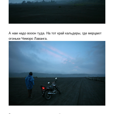
А нам надо вооон туда. На тот край кальдеры, где мерцают
огоньки Чеморо Лаванга.