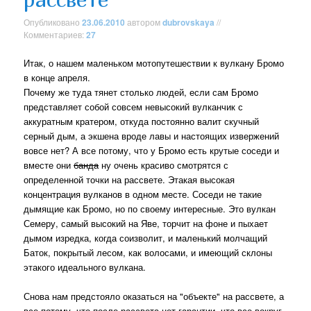
Опубликовано
23.06.2010
автором
dubrovskaya
//
Комментариев:
27
Итак, о нашем маленьком мотопутешествии к вулкану Бромо
в конце апреля.
Почему же туда тянет столько людей, если сам Бромо
представляет собой совсем невысокий вулканчик с
аккуратным кратером, откуда постоянно валит скучный
серный дым, а экшена вроде лавы и настоящих извержений
вовсе нет? А все потому, что у Бромо есть крутые соседи и
вместе они
банда
ну очень красиво смотрятся с
определенной точки на рассвете. Этакая высокая
концентрация вулканов в одном месте. Соседи не такие
дымящие как Бромо, но по своему интересные. Это вулкан
Семеру, самый высокий на Яве, торчит на фоне и пыхает
дымом изредка, когда соизволит, и маленький молчащий
Баток, покрытый лесом, как волосами, и имеющий склоны
этакого идеального вулкана.
Снова нам предстояло оказаться на "объекте" на рассвете, а
все потому, что после рассвета нет гарантии, что все вокруг