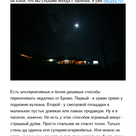
на Бали, что мы слышим иногда с балкона, я уже
писала тут
.
Есть альтернативные и более дешевые способы
переночевать недалеко от Бромо. Первый - в храме прямо у
подножия вулкана. Второй - у смотровой площадки в
маленьких пустых домиках или лавках продавцов. Ну и в
палатке, конечно. Но есть у этих способов огромный минус -
страшный дубак. Просто спальник не спасет точно. Только
стены да одеяла или супермегатермобелье. Или можно не