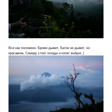
Все как положено. Бромо дымит, Баток не дымит, но
красавчик, Семеру стоит позади и копит выброс )