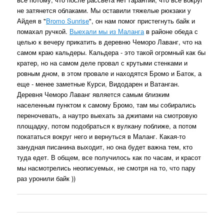
не затянется облаками. Мы оставили тяжелые рюкзаки у
Айдея в "
Bromo Sunrise
", он нам помог пристегнуть байк и
помахал ручкой.
Выехали мы из Маланга
в районе обеда с
целью к вечеру прикатить в деревню Чеморо Лаванг, что на
самом краю кальдеры. Кальдера - это такой огромный как бы
кратер, но на самом деле провал с крутыми стенками и
ровным дном, в этом провале и находятся Бромо и Баток, а
еще - менее заметные Курси, Видодарен и Ватанган.
Деревня Чеморо Лаванг является самым близким
населенным пунктом к самому Бромо, там мы собирались
переночевать, а наутро выехать за джипами на смотровую
площадку, потом подобраться к вулкану поближе, а потом
покататься вокруг него и вернуться в Маланг. Какая-то
занудная писанина выходит, но она будет важна тем, кто
туда едет. В общем, все получилось как по часам, и красот
мы насмотрелись неописуемых, не смотря на то, что пару
раз уронили байк ))