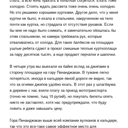
спать, а всю ночь прыгать в попытках согреться. Ехать тоже
холодно. Стоять ждать рассвета тоже очень очень холодно.
Но это решаемо хорошими куртками. Другое дело, что у меня
куртки не было, я ехала в спальнике, накрученном на тело
почти как куртка, но страдала от отсутствия рукавов. Если
бы мне не надо было снимать, я замечательно обошлась бы
этим спальником, но камера требовала рук, которые
отваливались от холода. Для таких балбесов на площадке
ушлые ребята сдают в прокат смешные теплые курткоплащи
за пару десятков тысяч, а еще продают перчатки и шапочки.
В четыре утра мы выехали на байке вслед за джипами в
сторону площадки на гору Пенанджакан. В тумане легко
потеряться, иногда в кальдере явной дороги не видно, так
что за огнями джипов удобно ехать. В этот раз у шлагбаума
в деревне с нас взяли плату за проезд мототранспорта
(точно не помню, тыщ 15 рупий), но покупать билеты опять
никто не заставлял, хотя нас предупреждали, что буду
ловить и даже завышать цену.
Гора Пенанджакан выше всей компании вулканов в кальдере,
так что это все-таки самое эффектное место для