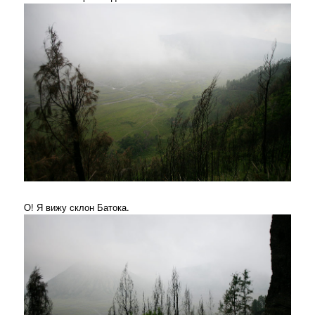
О! Я вижу склон Батока.