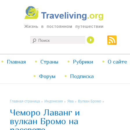
Жизнь в постоянном путешествии
Поиск
Traveliving
Главное
Главная
Страны
Перейти
Перейти
Рубрики
О сайте
меню
Форум
к
к
Подписка
основному
дополнительному
Главная страница
Индонезия
Ява
Вулкан Бромо
»
»
»
»
содержимому
содержимому
Чеморо Лаванг и
вулкан Бромо на
рассвете