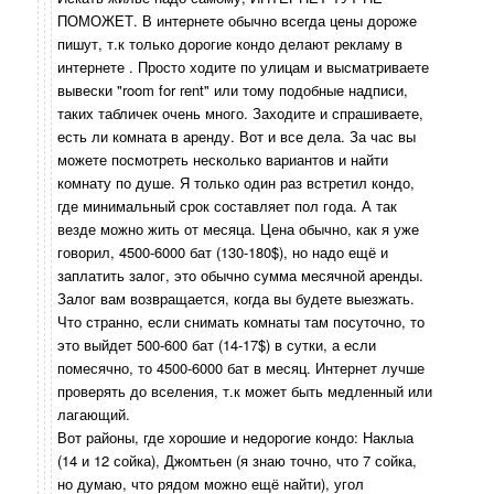
ПОМОЖЕТ. В интернете обычно всегда цены дороже
пишут, т.к только дорогие кондо делают рекламу в
интернете . Просто ходите по улицам и высматриваете
вывески "room for rent" или тому подобные надписи,
таких табличек очень много. Заходите и спрашиваете,
есть ли комната в аренду. Вот и все дела. За час вы
можете посмотреть несколько вариантов и найти
комнату по душе. Я только один раз встретил кондо,
где минимальный срок составляет пол года. А так
везде можно жить от месяца. Цена обычно, как я уже
говорил, 4500-6000 бат (130-180$), но надо ещё и
заплатить залог, это обычно сумма месячной аренды.
Залог вам возвращается, когда вы будете выезжать.
Что странно, если снимать комнаты там посуточно, то
это выйдет 500-600 бат (14-17$) в сутки, а если
помесячно, то 4500-6000 бат в месяц. Интернет лучше
проверять до вселения, т.к может быть медленный или
лагающий.
Вот районы, где хорошие и недорогие кондо: Наклыа
(14 и 12 сойка), Джомтьен (я знаю точно, что 7 сойка,
но думаю, что рядом можно ещё найти), угол