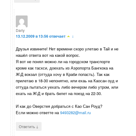
Dariy
13.12.2009 в 13:56
отвечает
:
Друзья извините! Нет времени скоро улетаю в Тай и не
нашёл ответа вот на какой вопрос.
Я вот не понял можно ли на городском транспорте
кроме как таскси, доехать из Аэропорта Бангкока на
Ж\Д вокзал (оттуда хочу в Краби попасть). Так как
прилетаю в 18-30 непонятно, или ехаь на Каосан оуд и
оттуда пытаться уехать либо вечером либо утром, или
ехать на Ж\Д и брать билет на поезд на 22-30.
И как до Оверстея добраться с Као Сан Роуд?
Если можно ответте на
9493282@mail.ru
↓
Ответить