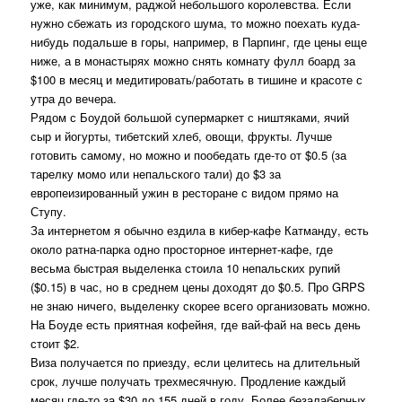
уже, как минимум, раджой небольшого королевства. Если
нужно сбежать из городского шума, то можно поехать куда-
нибудь подальше в горы, например, в Парпинг, где цены еще
ниже, а в монастырях можно снять комнату фулл боард за
$100 в месяц и медитировать/работать в тишине и красоте с
утра до вечера.
Рядом с Боудой большой супермаркет с ништяками, ячий
сыр и йогурты, тибетский хлеб, овощи, фрукты. Лучше
готовить самому, но можно и пообедать где-то от $0.5 (за
тарелку момо или непальского тали) до $3 за
европеизированный ужин в ресторане с видом прямо на
Ступу.
За интернетом я обычно ездила в кибер-кафе Катманду, есть
около ратна-парка одно просторное интернет-кафе, где
весьма быстрая выделенка стоила 10 непальских рупий
($0.15) в час, но в среднем цены доходят до $0.5. Про GRPS
не знаю ничего, выделенку скорее всего организовать можно.
На Боуде есть приятная кофейня, где вай-фай на весь день
стоит $2.
Виза получается по приезду, если целитесь на длительный
срок, лучше получать трехмесячную. Продление каждый
месяц где-то за $30 до 155 дней в году. Более безалаберных