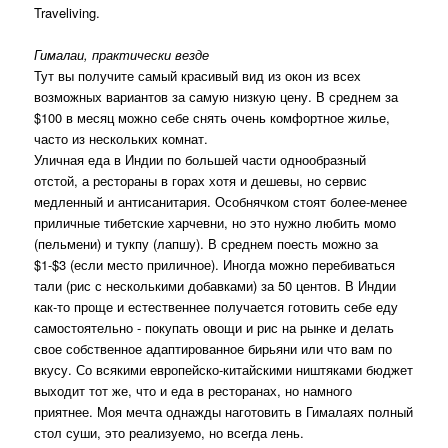
Traveliving.
Гималаи, практически везде
Тут вы получите самый красивый вид из окон из всех
возможных вариантов за самую низкую цену. В среднем за
$100 в месяц можно себе снять очень комфортное жилье,
часто из нескольких комнат.
Уличная еда в Индии по большей части однообразный
отстой, а рестораны в горах хотя и дешевы, но сервис
медленный и антисанитария. Особнячком стоят более-менее
приличные тибетские харчевни, но это нужно любить момо
(пельмени) и тукпу (лапшу). В среднем поесть можно за
$1-$3 (если место приличное). Иногда можно перебиваться
тали (рис с несколькими добавками) за 50 центов. В Индии
как-то проще и естественнее получается готовить себе еду
самостоятельно - покупать овощи и рис на рынке и делать
свое собственное адаптированное бирьяни или что вам по
вкусу. Со всякими европейско-китайскими ништяками бюджет
выходит тот же, что и еда в ресторанах, но намного
приятнее. Моя мечта однажды наготовить в Гималаях полный
стол суши, это реализуемо, но всегда лень.