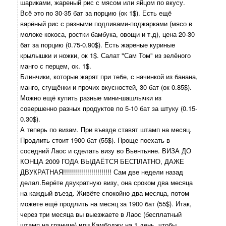
шариками, жареный рис с мясом или яйцом по вкусу.
Всё это по 30-35 бат за порцию (ок 1$). Есть ещё
варёный рис с разными подливами-поджарками (мясо в
молоке кокоса, ростки бамбука, овощи и т.д), цена 20-30
бат за порцию (0.75-0.90$). Есть жареные куриные
крылышки и ножки, ок 1$. Салат "Сам Том" из зелёного
манго с перцем, ок. 1$.
Блинчики, которые жарят при тебе, с начинкой из банана,
манго, сгущёнки и прочих вкусностей, 30 бат (ок 0.85$).
Можно ещё купить разные мини-шашлычки из
совершенно разных продуктов по 5-10 бат за штуку (0.15-
0.30$).
А теперь по визам. При въезде ставят штамп на месяц.
Продлить стоит 1900 бат (55$). Проще поехать в
соседний Лаос и сделать визу во Вьентьяне. ВИЗА ДО
КОНЦА 2009 ГОДА ВЫДАЁТСЯ БЕСПЛАТНО, ДАЖЕ
ДВУКРАТНАЯ!!!!!!!!!!!!!!!!!!!!!!!! Сам две недели назад
делал.Берёте двукратную визу, она сроком два месяца
на каждый въезд. Живёте спокойно два месяца, потом
можете ещё продлить на месяц за 1900 бат (55$). Итак,
через три месяца вы выезжаете в Лаос (бесплатный
штамп на границе) или Камбоджу на 1 день, чтобы