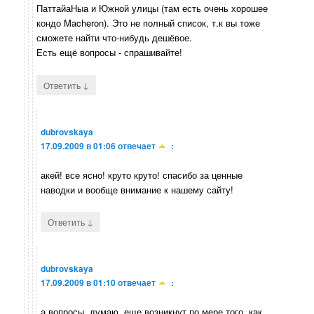
ПаттайаНыа и Южной улицы (там есть очень хорошее
кондо Macheron). Это не полный список, т.к вы тоже
сможете найти что-нибудь дешёвое.
Есть ещё вопросы - спрашивайте!
↓
Ответить
dubrovskaya
17.09.2009 в 01:06
отвечает
:
акей! все ясно! круто круто! спасибо за ценные
наводки и вообще внимание к нашему сайту!
↓
Ответить
dubrovskaya
17.09.2009 в 01:10
отвечает
:
а вопросы, думаю, еще возникнут по мере того, как