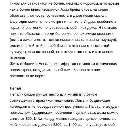
Гималаях становится не более, чем оксюмороном, в то время
как в более цивилизованной Азии бренд снова начинает
обретать плотность, осязаемость и даже некий смысл.
Еще один момент: не смотря ни на что, в Индии, особенно в
горах, очень легко почувствовать себя, как дома. Я не знаю,
чем это объяснить, то ли более-менее похожими сезонами
(есть и зима, и лето, только вместо весны и осени - мунсун),
елками, какой-то большей близостью к нам монгольской
культуры, чем островной, но это чувство есть и это многие
отмечают.
Жить в Индии и Непале некомфортно по многим физическим
параметрам, но удивительнейшим образом это вас
абсолютно не парит.
Непал
Непал - самое лучше место для жизни в плотном
совмещении с практикой медитации. Ламы и буддийские
колледжи в непосредственной доступности. На ступе Боуда -
прекрасном буддийском поселении - целый этаж дома можно
снять от $50. В Катманду можно находить целые полностью
меблированные дома от $200, за $400 вы почувствуете себя