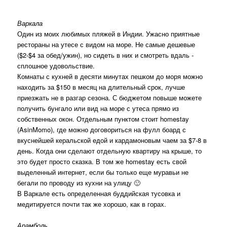
Варкала
Один из моих любимых пляжей в Индии. Ужасно приятные
рестораны на утесе с видом на море. Не самые дешевые
($2-$4 за обед/ужин), но сидеть в них и смотреть вдаль -
сплошное удовольствие.
Комнаты с кухней в десяти минутах пешком до моря можно
находить за $150 в месяц на длительный срок, лучше
приезжать не в разгар сезона. С бюджетом повыше можете
получить бунгало или вид на море с утеса прямо из
собственных окон. Отдельным пунктом стоит homestay
(AsinMomo), где можно договориться на фулл боард с
вкуснейшей керальской едой и кардамоновым чаем за $7-8 в
день. Когда они сделают отдельную квартиру на крыше, то
это будет просто сказка. В том же homestay есть свой
выделенный интернет, если бы только еще муравьи не
бегали по проводу из кухни на улицу 🙂
В Варкале есть определенная буддийская тусовка и
медитируется почти так же хорошо, как в горах.
Арамболь