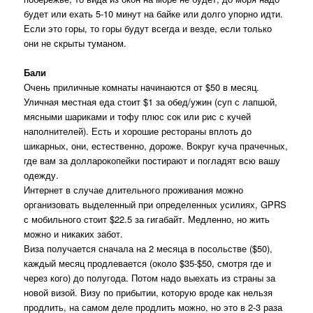
будет или ехать 5-10 минут на байке или долго упорно идти.
Если это горы, то горы будут всегда и везде, если только
они не скрыты туманом.
Бали
Очень приличные комнаты начинаются от $50 в месяц.
Уличная местная еда стоит $1 за обед/ужин (суп с лапшой,
мясными шариками и тофу плюс сок или рис с кучей
наполнителей). Есть и хорошие рестораны вплоть до
шикарных, они, естественно, дороже. Вокруг куча прачечных,
где вам за долларокопейки постирают и погладят всю вашу
одежду.
Интернет в случае длительного проживания можно
организовать выделенный при определенных усилиях, GPRS
с мобильного стоит $22.5 за гигабайт. Медленно, но жить
можно и никаких забот.
Виза получается сначала на 2 месяца в посольстве ($50),
каждый месяц продлевается (около $35-$50, смотря где и
через кого) до полугода. Потом надо выехать из страны за
новой визой. Визу по прибытии, которую вроде как нельзя
продлить, на самом деле продлить можно, но это в 2-3 раза