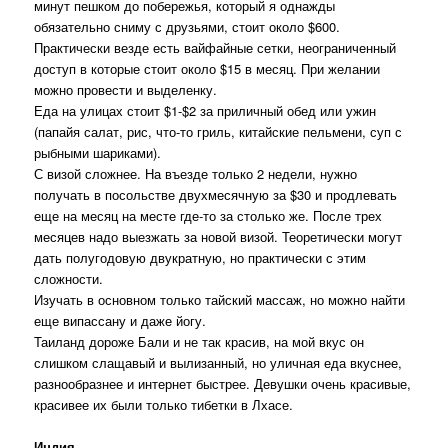
минут пешком до побережья, который я однажды
обязательно сниму с друзьями, стоит около $600.
Практически везде есть вайфайные сетки, неограниченный
доступ в которые стоит около $15 в месяц. При желании
можно провести и выделенку.
Еда на улицах стоит $1-$2 за приличный обед или ужин
(папайя салат, рис, что-то гриль, китайские пельмени, суп с
рыбными шариками).
С визой сложнее. На въезде только 2 недели, нужно
получать в посольстве двухмесячную за $30 и продлевать
еще на месяц на месте где-то за столько же. После трех
месяцев надо выезжать за новой визой. Теоретически могут
дать полугодовую двукратную, но практически с этим
сложности.
Изучать в основном только тайский массаж, но можно найти
еще випассану и даже йогу.
Таиланд дороже Бали и не так красив, на мой вкус он
слишком слащавый и вылизанный, но уличная еда вкуснее,
разнообразнее и интернет быстрее. Девушки очень красивые,
красивее их были только тибетки в Лхасе.
Индия.