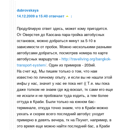
dubrovskaya
14.12.2009 в 15:40
отвечает
:
Продублирую ответ здесь, может кому пригодится.
От Оверстея до Каосана пара-тройка автобусных
остановок, можно добраться минут за 5-10 в
зависимости от пробок. Можно несколькими разными
автобусами добраться, посмотрев номера по карте
автобусных маршрутов -
http://traveliving.org/bangkok-
transport-system/
. Один из примеров - 203ий.
На счет жд. Мы пишем только о том, что нам
известно по личному опыту, и если вы не нашли этой
инфы у нас, значит у нас ее пока нет (( Т.е. мы пока
даже толком не знаем где жд-вокзал, тк сами его еще
не искали и не пробовали туда ездить, а тем более
оттуда в Краби. Были только на южном бас-
терминале, откуда точно знаем, что в Краби можно
уехать и скорее всего последний автобус уходит
примерно в девять вечера, тк на Пхукет, например, в
это время еще можно найти последний бас, а Краби