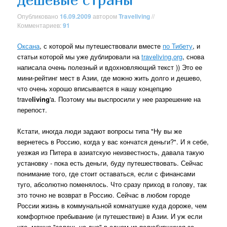
Опубликовано
16.09.2009
автором
Traveliving
//
Комментариев:
91
Оксана
, с которой мы путешествовали вместе
по Тибету
, и
статьи которой мы уже дублировали на
traveliving.org
, снова
написала очень полезный и вдохновляющий текст )) Это ее
мини-рейтинг мест в Азии, где можно жить долго и дешево,
что очень хорошо вписывается в нашу концепцию
trave
living
'a. Поэтому мы выспросили у нее разрешение на
перепост.
Кстати, иногда люди задают вопросы типа "Ну вы же
вернетесь в Россию, когда у вас кончатся деньги?". И я себе,
уезжая из Питера в азиатскую неизвестность, давала такую
установку - пока есть деньги, буду путешествовать. Сейчас
понимание того, где стоит оставаться, если с финансами
туго, абсолютно поменялось. Что сразу приход в голову, так
это точно не возврат в Россию. Сейчас в любом городе
России жизнь в коммунальной комнатушке куда дороже, чем
комфортное пребывание (и путешествие) в Азии. И уж если
что, можно "залечь на дно" в одном из полюбившихся за