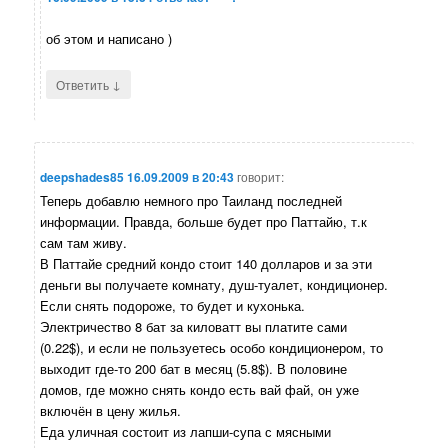
об этом и написано )
↓
Ответить
deepshades85
16.09.2009 в 20:43
говорит:
Теперь добавлю немного про Таиланд последней
информации. Правда, больше будет про Паттайю, т.к
сам там живу.
В Паттайе средний кондо стоит 140 долларов и за эти
деньги вы получаете комнату, душ-туалет, кондиционер.
Если снять подороже, то будет и кухонька.
Электричество 8 бат за киловатт вы платите сами
(0.22$), и если не пользуетесь особо кондиционером, то
выходит где-то 200 бат в месяц (5.8$). В половине
домов, где можно снять кондо есть вай фай, он уже
включён в цену жилья.
Еда уличная состоит из лапши-супа с мясными