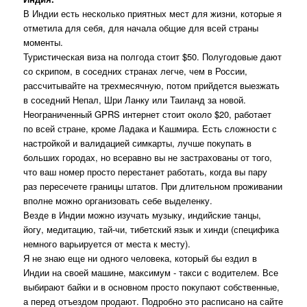
В Индии есть несколько приятных мест для жизни, которые я
отметила для себя, для начала общие для всей страны
моменты.
Туристическая виза на полгода стоит $50. Полугодовые дают
со скрипом, в соседних странах легче, чем в России,
рассчитывайте на трехмесячную, потом прийдется выезжать
в соседний Непал, Шри Ланку или Таиланд за новой.
Неограниченный GPRS интернет стоит около $20, работает
по всей стране, кроме Ладака и Кашмира. Есть сложности с
настройкой и валидацией симкарты, лучше покупать в
больших городах, но всеравно вы не застрахованы от того,
что ваш номер просто перестанет работать, когда вы пару
раз пересечете границы штатов. При длительном проживании
вполне можно организовать себе выделенку.
Везде в Индии можно изучать музыку, индийские танцы,
йогу, медитацию, тай-чи, тибетский язык и хинди (специфика
немного варьируется от места к месту).
Я не знаю еще ни одного человека, который бы ездил в
Индии на своей машине, максимум - такси с водителем. Все
выбирают байки и в основном просто покупают собственные,
а перед отъездом продают. Подробно это расписано на сайте