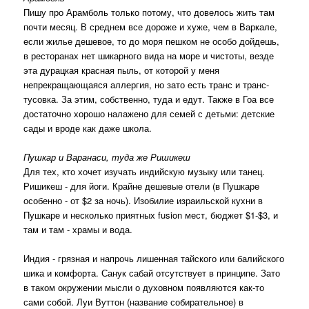
Пишу про Арамболь только потому, что довелось жить там
почти месяц. В среднем все дороже и хуже, чем в Варкале,
если жилье дешевое, то до моря пешком не особо дойдешь,
в ресторанах нет шикарного вида на море и чистоты, везде
эта дурацкая красная пыль, от которой у меня
непрекращающаяся аллергия, но зато есть транс и транс-
тусовка. За этим, собственно, туда и едут. Также в Гоа все
достаточно хорошо налажено для семей с детьми: детские
сады и вроде как даже школа.
Пушкар и Варанаси, туда же Ришикеш
Для тех, кто хочет изучать индийскую музыку или танец.
Ришикеш - для йоги. Крайне дешевые отели (в Пушкаре
особенно - от $2 за ночь). Изобилие израильской кухни в
Пушкаре и несколько приятных fusion мест, бюджет $1-$3, и
там и там - храмы и вода.
Индия - грязная и напрочь лишенная тайского или балийского
шика и комфорта. Санук сабай отсутствует в принципе. Зато
в таком окружении мысли о духовном появляются как-то
сами собой. Луи Вуттон (название собирательное) в