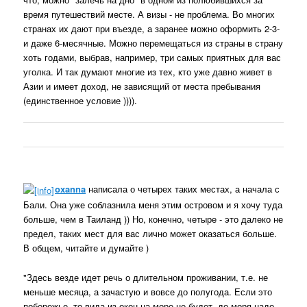
время путешествий месте. А визы - не проблема. Во многих
странах их дают при въезде, а заранее можно оформить 2-3-
и даже 6-месячные. Можно перемещаться из страны в страну
хоть годами, выбрав, например, три самых приятных для вас
уголка. И так думают многие из тех, кто уже давно живет в
Азии и имеет доход, не зависящий от места пребывания
(единственное условие )))).
oxanna
написала о четырех таких местах, а начала с
Бали. Она уже соблазнила меня этим островом и я хочу туда
больше, чем в Таиланд )) Но, конечно, четыре - это далеко не
предел, таких мест для вас лично может оказаться больше.
В общем, читайте и думайте )
"Здесь везде идет речь о длительном проживании, т.е. не
меньше месяца, а зачастую и вовсе до полугода. Если это
побережье, то вида из окон на море не будет, до моря надо