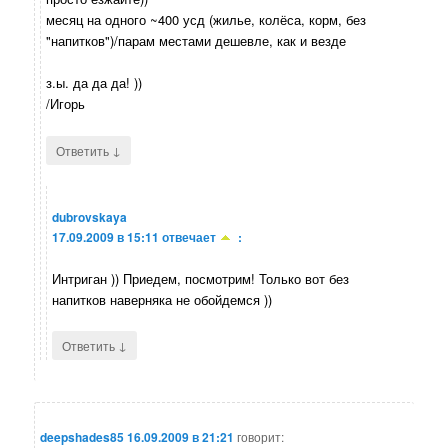
месяц на одного ~400 усд (жилье, колёса, корм, без
"напитков")/парам местами дешевле, как и везде
з.ы. да да да! ))
/Игорь
↓
Ответить
dubrovskaya
17.09.2009 в 15:11
отвечает
:
Интриган )) Приедем, посмотрим! Только вот без
напитков наверняка не обойдемся ))
↓
Ответить
deepshades85
16.09.2009 в 21:21
говорит: