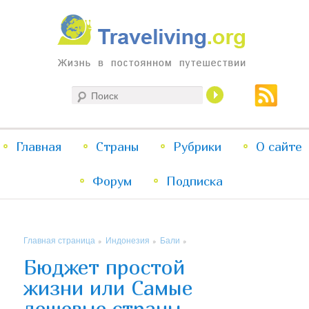
Жизнь в постоянном путешествии
Поиск
Traveliving
Главное
Главная
Страны
Перейти
Перейти
Рубрики
О сайте
меню
Форум
к
к
Подписка
основному
дополнительному
Главная страница
Индонезия
Бали
»
»
»
содержимому
содержимому
Бюджет простой
жизни или Самые
дешевые страны