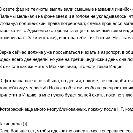
В свете фар из темноты выплывали смешные названия индийских
Пальмы мелькали на фоне звезд и в голове не укладывалось, чт
стопанул полицейский, права потребовал, слегка прошелся взгля
парочка мы с Аджеем со стороны та еще - приличный такой инди
"коничивааа", ёлки моталки), и вот на тебе - из России. Нет, са
Верка сейчас должна уже просыпаться и ехать в аэропорт, в общ
здесь всего две недели, но уже на третий индийский день она л
В смысле как же жить в Москве, зная, что есть такая Индия.
О фотоаппарате я не забыла, но деньги, похоже, не понадобятс
волшебному человеку!) Но пока об этом особо не распространяю
прилетит в Индию, а мне нужно будет за ней ехать, пока не знаю
Фотографий еще много неопубликованных, покажу после НГ, когд
Такие дела )))
Слов больше нет, чтобы адекватно описать мое теперешнее сос