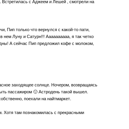
а. Встретилась с Аджеем и Лешей , смотрели на
и, Пип только что вернулся с какой-то пати,
 нем Луну и Сатурн!!! Аааааааааа, я так четко
идны! А сейчас Пип предложил кофе с молоком,
расное заходящее солнце. Ночером, возвращаясь
быть пассажиром 🙂 Астродень такой вышел.
собственно, поехали на найтмаркет.
м. Хотя там познакомилась с прекрасными