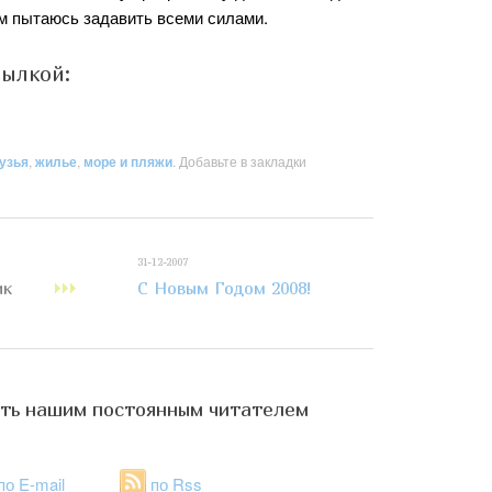
ом пытаюсь задавить всеми силами.
сылкой:
узья
,
жилье
,
море и пляжи
. Добавьте в закладки
31-12-2007
ик
C Новым Годом 2008!
ть нашим постоянным читателем
по E-mail
по Rss