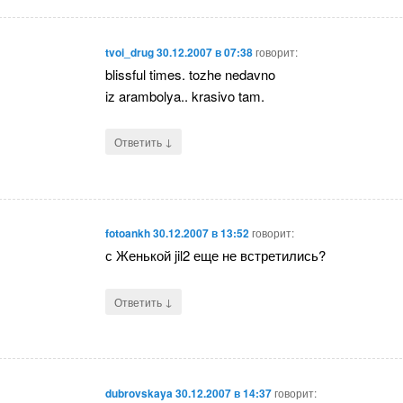
tvoi_drug
30.12.2007 в 07:38
говорит:
blissful times. tozhe nedavno
iz arambolya.. krasivo tam.
↓
Ответить
fotoankh
30.12.2007 в 13:52
говорит:
с Женькой jil2 еще не встретились?
↓
Ответить
dubrovskaya
30.12.2007 в 14:37
говорит: