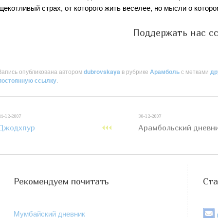
щекотливый страх, от которого жить веселее, но мысли о котор
Поддержать нас с
Запись опубликована автором
dubrovskaya
в рубрике
Арамболь
с метками
др
постоянную ссылку
.
24-12-2007
30-12-2007
Джодхпур
Арамбольский дневн
Рекомендуем почитать
Ста
Мумбайский дневник