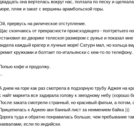
двадцать она вертелась вокруг нас, ползала по песку и щелкал
море, пляж и закат с вершины арамбольской горы.
Ой, прервусь на рилическое отступление.
Щас скончаюсь от прекрасности происходящего - полтретьего ноч
установил во дворике телескоп размером с ружье и показал мне в
видела каждый кратер и лунные моря! Сатурн мал, но кольца в
гремит кружками и болтает по-итальянски с кем-то по телефону.
Попью кофе и продолжу.
..
А днем на горе как раз смотрела в подзорную трубу Аджея на к
с найт маркета все задирала голову к звездному небу (хорошо 
После заката смотрели странный, но красивый фильм, а потом, 
Прицепилась к Аджею аки банный лист за неимением байка )))
Дорога туда и обратно понравилась больше, чем пребывание та
чаевалами, если по индийски.