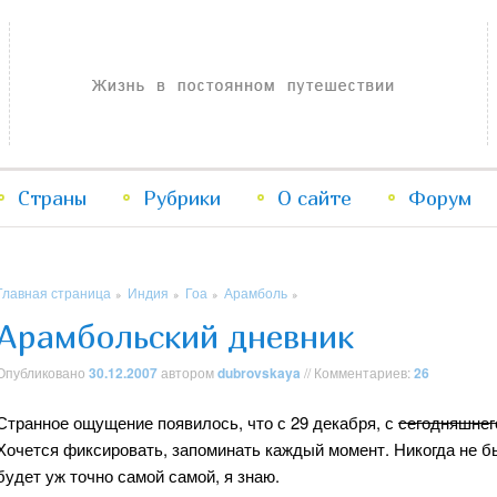
Жизнь в постоянном путешествии
Страны
Рубрики
Перейти
Перейти
О сайте
Форум
к
к
Главная страница
Индия
Гоа
Арамболь
»
»
»
»
основному
дополнительному
Арамбольский дневник
содержимому
содержимому
Опубликовано
30.12.2007
автором
dubrovskaya
// Комментариев:
26
Странное ощущение появилось, что с 29 декабря, с
сегодняшнег
Хочется фиксировать, запоминать каждый момент. Никогда не бы
будет уж точно самой самой, я знаю.