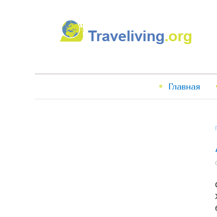
Traveliving
Главное
Главная
меню