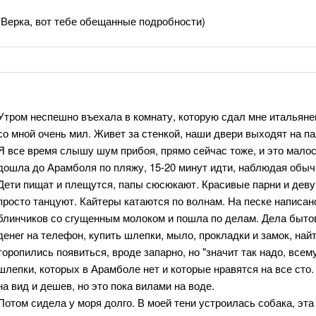
(Верка, вот тебе обещанные подробности)
Утром неспешно въехала в комнату, которую сдал мне итальянец 
со мной очень мил. Живет за стенкой, наши двери выходят на п
Я все время слышу шум прибоя, прямо сейчас тоже, и это малос
дошла до Арамболя по пляжу, 15-20 минут идти, наблюдая обыч
Дети пищат и плещутся, папы сюсюкают. Красивые парни и деву
просто танцуют. Кайтеры катаются по волнам. На песке написано 
блинчиков со сгущенным молоком и пошла по делам. Дела бытов
денег на телефон, купить шлепки, мыло, прокладки и замок, найт
торопились появиться, вроде запарно, но "значит так надо, всем
шлепки, которых в Арамболе нет и которые нравятся на все сто. 
на вид и дешев, но это пока вилами на воде.
Потом сидела у моря долго. В моей тени устроилась собака, эт