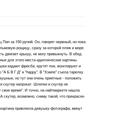
Пип за 150 рупий. Он, говорят нервный, но пока
альмовую рощицу, сразу за которой пляж и море.
ть двигает крышу, не могу привыкнуть. В обед
ные для этого места идиллические картины.
шки кидают фрисби, крутят пои, жонглируют и
"А Б В Г Д" и "happy". В "Хэмпе" съела тарелку
ушные, но тут они очень приятные - положить
и скутер напрокат. Шлепки и скутер не
у свое время". И точно, на найтмаркете нашла
А скутер, возможно, сниму такой, что прекрасен
а картина привлекла девушку-фотографа, минут