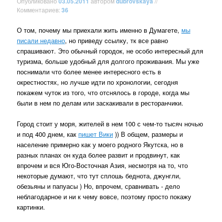
Опубликовано
03.05.2011
автором
dubrovskaya
//
Комментариев:
36
О том, почему мы приехали жить именно в Думагете,
мы
писали недавно
, но приведу ccылку, тк все равно
спрашивают. Это обычный городок, не особо интересный для
туризма, больше удобный для долгого проживания. Мы уже
поснимали что более менее интересного есть в
окрестностях, но лучше идти по хронологии, сегодня
покажем чуток из того, что отснялось в городе, когда мы
были в нем по делам или заскакивали в ресторанчики.
Город стоит у моря, жителей в нем 100 с чем-то тысяч ночью
и под 400 днем, как
пишет Вики
)) В общем, размеры и
население примерно как у моего родного Якутска, но в
разных планах он куда более развит и продвинут, как
впрочем и вся Юго-Восточная Азия, несмотря на то, что
некоторые думают, что тут сплошь беднота, джунгли,
обезьяны и папуасы ) Но, впрочем, сравнивать - дело
неблагодарное и ни к чему вовсе, поэтому просто покажу
картинки.