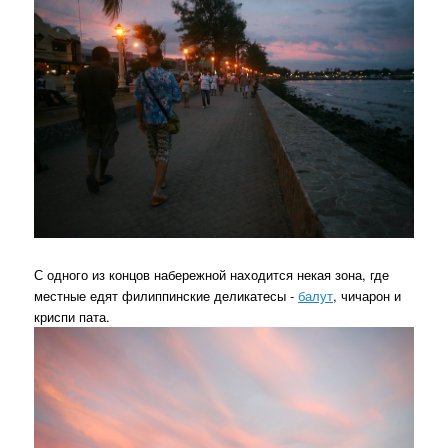
С одного из концов набережной находится некая зона, где
местные едят филиппинские деликатесы -
балут
, чичарон и
криспи пата.