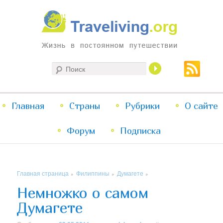
Жизнь в постоянном путешествии
Поиск
Traveliving
Главное
Главная
Страны
Перейти
Перейти
Рубрики
О сайте
меню
Форум
к
к
Подписка
основному
дополнительному
Главная страница
Филиппины
Думагете
»
»
»
содержимому
содержимому
Немножко о самом
Думагете