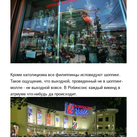
Кроме католицизма все филиппинцы исповедуют шоппинг.
Такое ощущение, что выходной, проведенный не в шоппинг-
молле - не выходной вовсе. В Робинсонс каждый викенд в
атриуме что-нибудь да происходит.