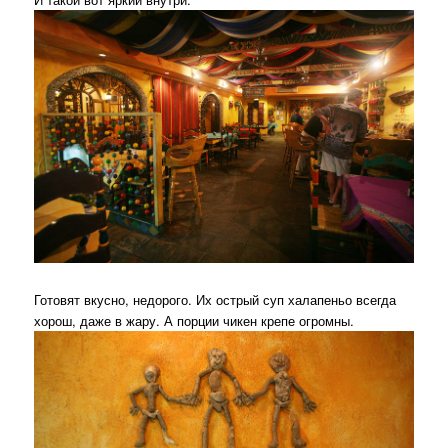
Готовят вкусно, недорого. Их острый суп халапеньо всегда
хорош, даже в жару. А порции чикен крепе огромны.