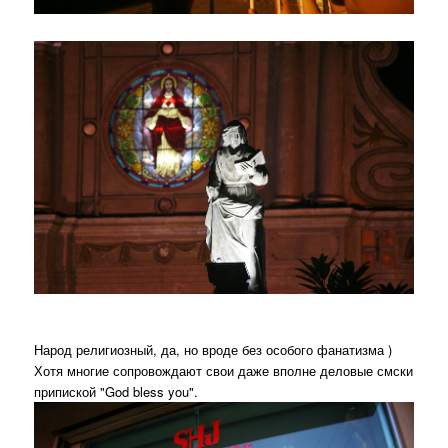
Народ религиозный, да, но вроде без особого фанатизма )
Хотя многие сопровождают свои даже вполне деловые смски
припиской "God bless you".