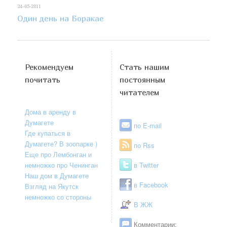
24-05-2011
Один день на Боракае
Рекомендуем
Стать нашим
почитать
постоянным
читателем
Дома в аренду в
Думагете
по E-mail
Где купаться в
Думагете? В зоопарке )
по Rss
Еще про Лембонган и
немножко про Ченинган
в Twitter
Наш дом в Думагете
в Facebook
Взгляд на Якутск
немножко со стороны
В ЖЖ
Комментарии: