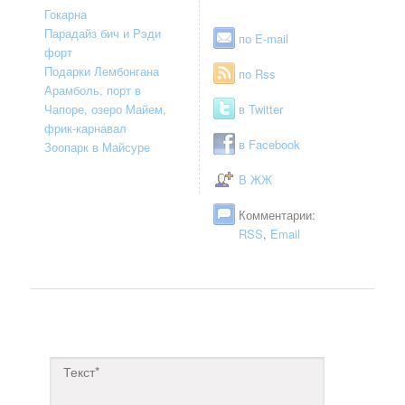
Гокарна
Парадайз бич и Рэди
по E-mail
форт
Подарки Лембонгана
по Rss
Арамболь, порт в
Чапоре, озеро Майем,
в Twitter
фрик-карнавал
в Facebook
Зоопарк в Майсуре
В ЖЖ
Комментарии:
RSS
,
Email