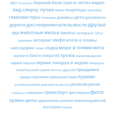
в гостях
видео
арт
боракай-бали трип
больницы
вид сверху лучше
водопады
визы
вулканы
горы
гималаи
дети
документы
госвами
девайсы
друзья
достопримечательности
дороги
жилье
еда
животные
закаты
западные гаты
инфо
итоги и планы
интернет
здоровье
море и пляжи
мото
лодки
кайтсерфинг
кино
острова
о блоге
озера
музеи
парапланеризм
первая поездка в индию
парки
пещеры
паруса
праздники
посты друзей
погребальный туризм
пушкин
представления
происшествия
религия
репка
размышления
рассветы
регата
фото
транспорт
смешное
фестивали
слайдшоу
цены
храмы
церемонии
шопинг
южноиндийский
мототрип
языки