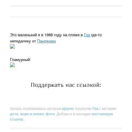
Это маленький я в 1988 году на пляже в
Гоа
где-то
неподалеку от
Панджима
Гламурный:
Поддержать нас ссылкой:
Запись опубликована автором
ajayver
в рубрике
Гоа
с метками
дети
,
море и пляжи
,
фото
. Добавьте в закладки
постоянную
ссылку
.