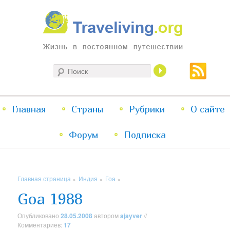
Жизнь в постоянном путешествии
Поиск
Traveliving
Главное
Главная
Страны
Перейти
Перейти
Рубрики
О сайте
меню
Форум
к
к
Подписка
основному
дополнительному
Главная страница
Индия
Гоа
»
»
»
содержимому
содержимому
Goa 1988
Опубликовано
28.05.2008
автором
ajayver
//
Комментариев:
17