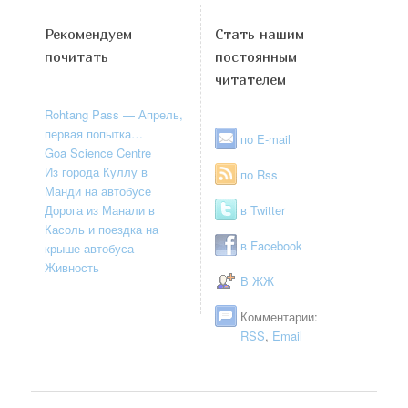
Рекомендуем
Стать нашим
почитать
постоянным
читателем
Rohtang Pass — Апрель,
первая попытка…
по E-mail
Goa Science Centre
Из города Куллу в
по Rss
Манди на автобусе
Дорога из Манали в
в Twitter
Касоль и поездка на
в Facebook
крыше автобуса
Живность
В ЖЖ
Комментарии:
RSS
,
Email