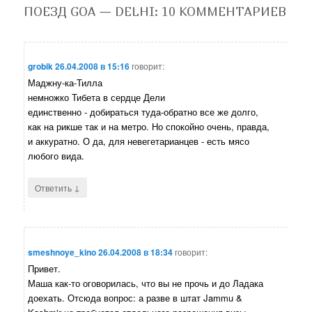
ПОЕЗД GOA — DELHI
: 10 КОММЕНТАРИЕВ
grobik
26.04.2008 в 15:16
говорит:
Маджну-ка-Тилла
немножко Тибета в сердце Дели
единственно - добираться туда-обратно все же долго,
как на рикше так и на метро. Но спокойно очень, правда,
и аккуратно. О да, для невегетарианцев - есть мясо
любого вида.
↓
Ответить
smeshnoye_kino
26.04.2008 в 18:34
говорит:
Привет.
Маша как-то оговорилась, что вы не прочь и до Ладака
доехать. Отсюда вопрос: а разве в штат Jammu &