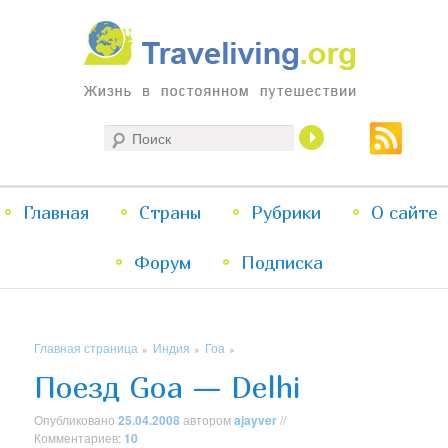
Жизнь в постоянном путешествии
Поиск
Traveliving
Главное
Главная
Страны
Перейти
Перейти
Рубрики
О сайте
меню
Форум
к
к
Подписка
основному
дополнительному
Главная страница
Индия
Гоа
»
»
»
содержимому
содержимому
Поезд Goa — Delhi
Опубликовано
25.04.2008
автором
ajayver
//
Комментариев:
10