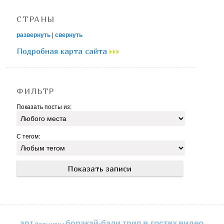
СТРАНЫ
развернуть
|
свернуть
Подробная карта сайта
ФИЛЬТР
Показать посты из:
С тегом:
в гостях
видео
арт
боракай-бали трип
больницы