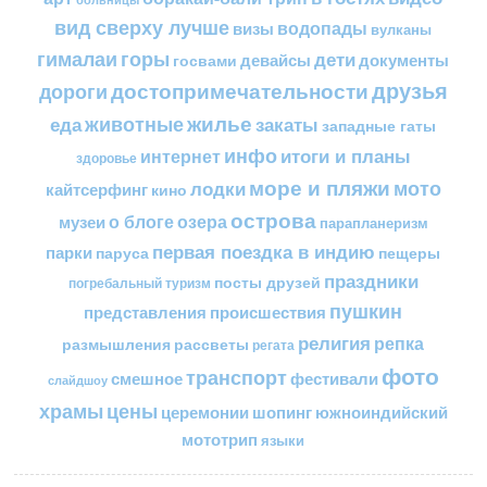
вид сверху лучше
водопады
визы
вулканы
горы
гималаи
дети
документы
госвами
девайсы
друзья
достопримечательности
дороги
жилье
еда
животные
закаты
западные гаты
инфо
итоги и планы
интернет
здоровье
море и пляжи
мото
лодки
кайтсерфинг
кино
острова
о блоге
озера
музеи
парапланеризм
первая поездка в индию
парки
пещеры
паруса
праздники
посты друзей
погребальный туризм
пушкин
представления
происшествия
религия
репка
размышления
рассветы
регата
фото
транспорт
смешное
фестивали
слайдшоу
цены
храмы
церемонии
шопинг
южноиндийский
мототрип
языки