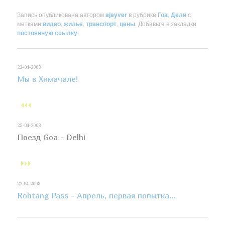
Запись опубликована автором
ajayver
в рубрике
Гоа
,
Дели
с
метками
видео
,
жилье
,
транспорт
,
цены
. Добавьте в закладки
постоянную ссылку
.
22-04-2008
Мы в Химачале!
25-04-2008
Поезд Goa - Delhi
27-04-2008
Rohtang Pass - Апрель, первая попытка...