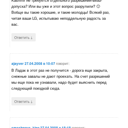
Kashmir не требуется отдельного разрешения-визы-
допуска? Или вы уже и этот вопрос разрулили? 🙂
Вобще вы такие хорошие, и такие молодцы! Всякий раз,
читая ваши LG, испытываю неподдельную радость за
вас.
↓
Ответить
ajayver
27.04.2008 в 10:07
говорит:
В Ладак в этот раз не получится - дорога еще закрыта,
снежные завалы не дают проехать. На счет разрешений
мы еще пока не узнавали, надо будет выяснить перед
следующей поездкой сюда.
↓
Ответить
smeshnoye_kino
27.04.2008 в 18:18
говорит: