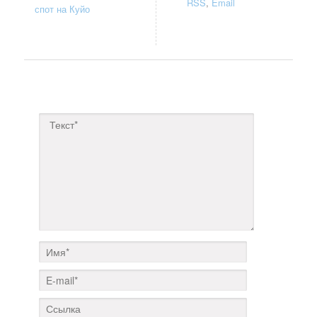
RSS
,
Email
спот на Куйо