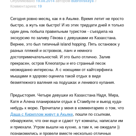
Опубликовано
19.08.2014
автором
dubrovskaya
//
Комментариев:
19
Сегодня ровно месяц, как я в Акьяке. Время летит не просто
быстро, а жуть как быстро! И из этих тридцати дней я только
один день побыла правильным туристом - съездила на
экскурсию по заливу Гёкова с девушками из Казахстана.
Вернее, это был типичный island hopping. Пять остановок у
разных пляжей и островков, ланч и немного
достопримечательностей. И это было отлично. Залив
прекрасен, остров Клеопатры и его странный песок
неожиданно интересны. А с ноющими от кайтсерфинга
мышцами я здорово оценила такой отдых в виде
безмятежного валяния на подушках и ленивого купания.
Предыстория. Четыре девушки из Казахстана Надя, Мира,
Катя и Алена планировали отдых в Стамбуле и выезд куда-
нибудь к морю. Прочитали у меня в комментариях о том, что
Даша с Кириллом живут в Акьяке
, пошли по ссылкам,
обнаружили, что они еще и сдают тут комнаты, написали им
и приехали. Утром вышли на кухню, а там я, не ожидали ))
познакомились и провели вместе несколько отличных