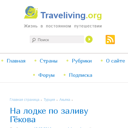
Жизнь в постоянном путешествии
Поиск
Traveliving
Главное
Главная
Страны
Перейти
Перейти
Рубрики
О сайте
меню
Форум
к
к
Подписка
основному
дополнительному
Главная страница
Турция
Акьяка
»
»
»
содержимому
содержимому
На лодке по заливу
Гёкова