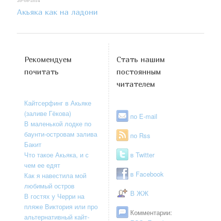
26-08-2014
Акьяка как на ладони
Рекомендуем
Стать нашим
почитать
постоянным
читателем
Кайтсерфинг в Акьяке
(заливе Гёкова)
по E-mail
В маленькой лодке по
баунти-островам залива
по Rss
Бакит
Что такое Акьяка, и с
в Twitter
чем ее едят
в Facebook
Как я навестила мой
любимый остров
В ЖЖ
В гостях у Черри на
пляже Виктория или про
Комментарии:
альтернативный кайт-