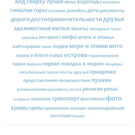
вид сверху лучше
водопады
визы
вулканы
горы
гималаи
дети
документы
госвами
девайсы
друзья
достопримечательности
дороги
жилье
еда
животные
закаты
западные гаты
инфо
итоги и планы
интернет
здоровье
море и пляжи
мото
лодки
кайтсерфинг
кино
острова
о блоге
озера
музеи
парапланеризм
первая поездка в индию
парки
пещеры
паруса
праздники
посты друзей
погребальный туризм
пушкин
представления
происшествия
религия
репка
размышления
рассветы
регата
фото
транспорт
смешное
фестивали
слайдшоу
цены
храмы
церемонии
шопинг
южноиндийский
мототрип
языки