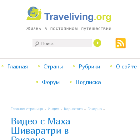
Жизнь в постоянном путешествии
Поиск
Traveliving
Главное
Главная
Страны
Перейти
Перейти
Рубрики
О сайте
меню
Форум
к
к
Подписка
основному
дополнительному
Главная страница
Индия
Карнатака
Гокарна
»
»
»
»
содержимому
содержимому
Видео с Маха
Шиваратри в
Гокарне