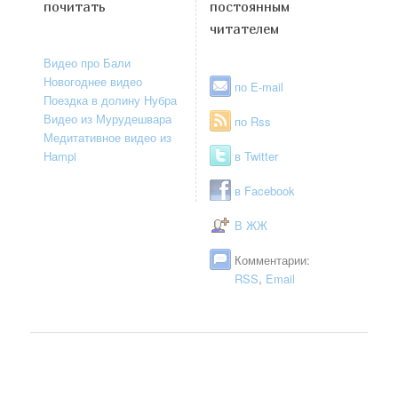
почитать
постоянным
читателем
Видео про Бали
Новогоднее видео
по E-mail
Поездка в долину Нубра
Видео из Мурудешвара
по Rss
Медитативное видео из
Hampi
в Twitter
в Facebook
В ЖЖ
Комментарии:
RSS
,
Email