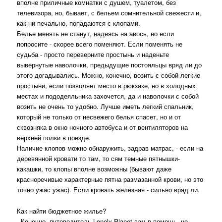
вполне приличные комнатки с душем, туалетом, без
телевизора, но, бывает, с бельем сомнительной свежести и,
как ни печально, попадаются с клопами.
Белье менять не станут, надеясь на авось, но если
попросите - скорее всего поменяют. Если поменять не
судьба - просто переверните простынь и наденьте
вывернутые наволочки, предыдущие постояльцы вряд ли до
этого догадывались. Можно, конечно, возить с собой легкие
простыни, если позволяет место в рюкзаке, но в холодных
местах и пододеяльника захочется, да и наволочки с собой
возить не очень то удобно. Лучше иметь легкий спальник,
который не только от несвежего белья спасет, но и от
сквозняка в окно ночного автобуса и от вентиляторов на
верхней полки в поезде.
Наличие клопов можно обнаружить, задрав матрас, - если на
деревянной кровати то там, то сям темные пятнышки-
какашки, то клопы вполне возможны (бывают даже
красноречивые характерные пятна размазанной крови, но это
точно ужас ужас). Если кровать железная - сильно вряд ли.
Как найти бюджетное жилье?
- Конечно, путеводитель Lonely Planet вам в помощь, но