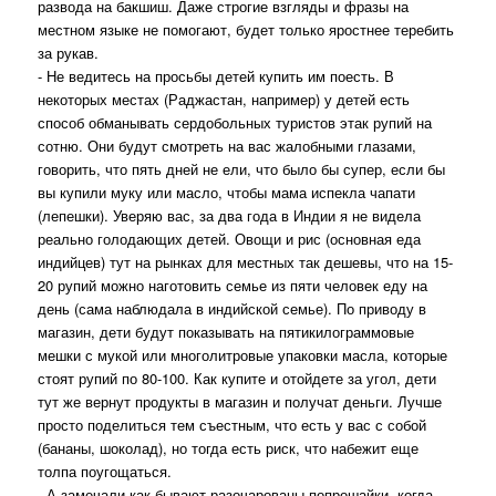
развода на бакшиш. Даже строгие взгляды и фразы на
местном языке не помогают, будет только яростнее теребить
за рукав.
- Не ведитесь на просьбы детей купить им поесть. В
некоторых местах (Раджастан, например) у детей есть
способ обманывать сердобольных туристов этак рупий на
сотню. Они будут смотреть на вас жалобными глазами,
говорить, что пять дней не ели, что было бы супер, если бы
вы купили муку или масло, чтобы мама испекла чапати
(лепешки). Уверяю вас, за два года в Индии я не видела
реально голодающих детей. Овощи и рис (основная еда
индийцев) тут на рынках для местных так дешевы, что на 15-
20 рупий можно наготовить семье из пяти человек еду на
день (сама наблюдала в индийской семье). По приводу в
магазин, дети будут показывать на пятикилограммовые
мешки с мукой или многолитровые упаковки масла, которые
стоят рупий по 80-100. Как купите и отойдете за угол, дети
тут же вернут продукты в магазин и получат деньги. Лучше
просто поделиться тем съестным, что есть у вас с собой
(бананы, шоколад), но тогда есть риск, что набежит еще
толпа поугощаться.
- А замечали как бывают разочарованы попрошайки, когда