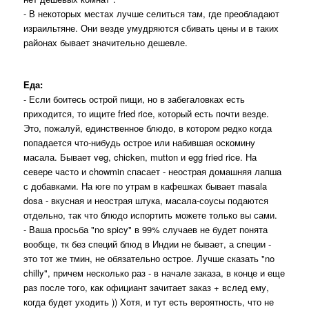
- В некоторых местах лучше селиться там, где преобладают
израильтяне. Они везде умудряются сбивать цены и в таких
районах бывает значительно дешевле.
Еда:
- Если боитесь острой пищи, но в забегаловках есть
приходится, то ищите fried rice, который есть почти везде.
Это, пожалуй, единственное блюдо, в котором редко когда
попадается что-нибудь острое или набившая оскомину
масала. Бывает veg, chicken, mutton и egg fried rice. На
севере часто и chowmin спасает - неострая домашняя лапша
с добавками. На юге по утрам в кафешках бывает masala
dosa - вкусная и неострая штука, масала-соусы подаются
отдельно, так что блюдо испортить можете только вы сами.
- Ваша просьба "no spicy" в 99% случаев не будет понята
вообще, тк без специй блюд в Индии не бывает, а специи -
это тот же тмин, не обязательно острое. Лучше сказать "no
chilly", причем несколько раз - в начале заказа, в конце и еще
раз после того, как официант зачитает заказ + вслед ему,
когда будет уходить )) Хотя, и тут есть вероятность, что не