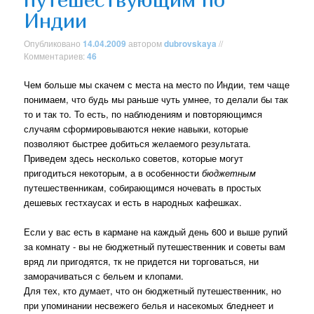
Индии
Опубликовано
14.04.2009
автором
dubrovskaya
//
Комментариев:
46
Чем больше мы скачем с места на место по Индии, тем чаще
понимаем, что будь мы раньше чуть умнее, то делали бы так
то и так то. То есть, по наблюдениям и повторяющимся
случаям сформировываются некие навыки, которые
позволяют быстрее добиться желаемого результата.
Приведем здесь несколько советов, которые могут
пригодиться некоторым, а в особенности
бюджетным
путешественникам, собирающимся ночевать в простых
дешевых гестхаусах и есть в народных кафешках.
Если у вас есть в кармане на каждый день 600 и выше рупий
за комнату - вы не бюджетный путешественник и советы вам
вряд ли пригодятся, тк не придется ни торговаться, ни
заморачиваться с бельем и клопами.
Для тех, кто думает, что он бюджетный путешественник, но
при упоминании несвежего белья и насекомых бледнеет и