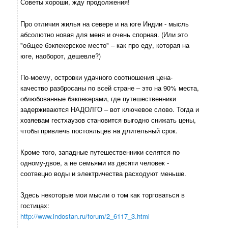
Советы хороши, жду продолжения!
Про отличия жилья на севере и на юге Индии - мысль
абсолютно новая для меня и очень спорная. (Или это
"общее бэкпекерское место" – как про еду, которая на
юге, наоборот, дешевле?)
По-моему, островки удачного соотношения цена-
качество разбросаны по всей стране – это на 90% места,
облюбованные бэкпекерами, где путешественники
задерживаются НАДОЛГО – вот ключевое слово. Тогда и
хозяевам гестхаузов становится выгодно снижать цены,
чтобы привлечь постояльцев на длительный срок.
Кроме того, западные путешественники селятся по
одному-двое, а не семьями из десяти человек -
соотвецно воды и электричества расходуют меньше.
Здесь некоторые мои мысли о том как торговаться в
гостицах:
http://www.indostan.ru/forum/2_6117_3.html