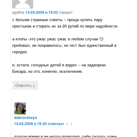
agathis
14.04.2009 в 19:02
говорит:
с бельем странные советы -- проще купить пару
простынок и стирать их за 20 рупий по мере надобности.
а клопы -это ужас ужас ужас в любом случае 🙂
пробовал, не понравилось; но гест был единственный в
городке.
и, кстати, голодных детей я видел -- на задворках
Бихара, но это, конечно, исключение.
↓
Ответить
dubrovskaya
14.04.2009 в 19:30
отвечает
:
долгое время я не могла позволить себе таскать даже