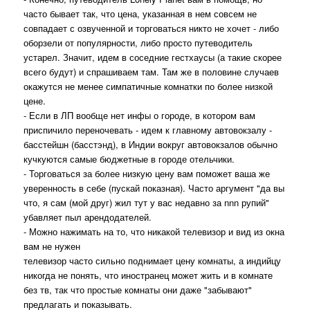
часто бывает так, что цена, указанная в нем совсем не
совпадает с озвученной и торговаться никто не хочет - либо
оборзели от популярности, либо просто путеводитель
устарел. Значит, идем в соседние гестхаусы (а такие скорее
всего будут) и спрашиваем там. Там же в половине случаев
окажутся не менее симпатичные комнатки по более низкой
цене.
- Если в ЛП вообще нет инфы о городе, в котором вам
приспичило переночевать - идем к главному автовокзалу -
басстейшн (басстэнд), в Индии вокруг автовокзалов обычно
кучкуются самые бюджетные в городе отельчики.
- Торговаться за более низкую цену вам поможет ваша же
уверенность в себе (пускай показная). Часто аргумент "да вы
что, я сам (мой друг) жил тут у вас недавно за nnn рупий"
убавляет пыл арендодателей.
- Можно нажимать на то, что никакой телевизор и вид из окна
вам не нужен
телевизор часто сильно поднимает цену комнаты, а индийцу
никогда не понять, что иностранец может жить и в комнате
без тв, так что простые комнаты они даже "забывают"
предлагать и показывать.