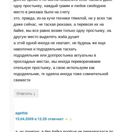
одну простынку, каждый грамм и любое свободное
место в рюкзаке были на счету
это, правда, из-за кучи техники тяжелой, не у всех так
даже сейчас, не таская рюкзаки, а перевозя их на
байке, мы все равно возим только одну простынку, на
другую место выделять жаба душит
а этой одной иногда не хватает, не будешь же еще
наволочки и пододеяльник таскать
пододеяльник или доппростынка актуальны в
прохладных местах, мы иногда переворачиваем
отельную простынку, а свою используем как
пододеяльник, тк одеяла иногда тоже сомнительной
свежести
↓
Ответить
agathis
15.04.2009 в 12:26
отвечает
:
а, ну понятно. я без байка вообще не передвигался по