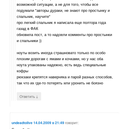
возможной ситуации, а не для того, чтобы все
подумали "авторы дураки, не знают про простынку и
спальник, научите"
про легкий спальник я написала еще полтора года
газад в ФАК
обновила пост, а то надоели комменты про простынки
и спальники ))
ноуты возить иногда страшновато только по особо
плохим дорогам с ямами и кочками, но у нас оба
ноута упакованы надежно, есть ведь специальные
кофры
рюкзаки крепятся наверняка и парой разных способов,
так что их где-то потерять или уронить не боязно
↓
Ответить
undeadtolive
14.04.2009 в 21:49
говорит: