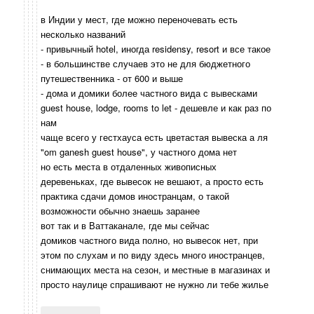
в Индии у мест, где можно переночевать есть
несколько названий
- привычный hotel, иногда residensy, resort и все такое
- в большинстве случаев это не для бюджетного
путешественника - от 600 и выше
- дома и домики более частного вида с вывесками
guest house, lodge, rooms to let - дешевле и как раз по
нам
чаще всего у гестхауса есть цветастая вывеска а ля
"om ganesh guest house", у частного дома нет
но есть места в отдаленных живописных
деревеньках, где вывесок не вешают, а просто есть
практика сдачи домов иностранцам, о такой
возможности обычно знаешь заранее
вот так и в Ваттаканале, где мы сейчас
домиков частного вида полно, но вывесок нет, при
этом по слухам и по виду здесь много иностранцев,
снимающих места на сезон, и местные в магазинах и
просто наулице спрашивают не нужно ли тебе жилье