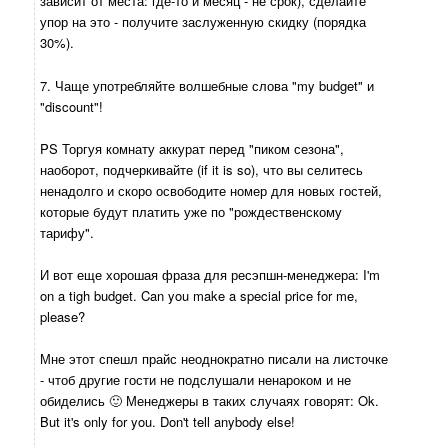
зависит от места: где-то и месяц - не срок), сделайте
упор на это - получите заслуженную скидку (порядка
30%).
7. Чаще употребляйте волшебные слова "my budget" и
"discount"!
PS Торгуя комнату аккурат перед "пиком сезона",
наоборот, подчеркивайте (if it is so), что вы селитесь
ненадолго и скоро освободите номер для новых гостей,
которые будут платить уже по "рождественскому
тарифу".
И вот еще хорошая фраза для ресэпшн-менеджера: I'm
on a tigh budget. Can you make a special price for me,
please?
Мне этот спешл прайс неоднократно писали на листочке
- чтоб другие гости не подслушали ненароком и не
обиделись 🙂 Менеджеры в таких случаях говорят: Ok.
But it's only for you. Don't tell anybody else!