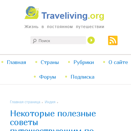
Жизнь в постоянном путешествии
Поиск
Traveliving
Главное
Главная
Страны
Перейти
Перейти
Рубрики
О сайте
меню
Форум
к
к
Подписка
основному
дополнительному
Главная страница
Индия
»
»
содержимому
содержимому
Некоторые полезные
советы
путешествующим по