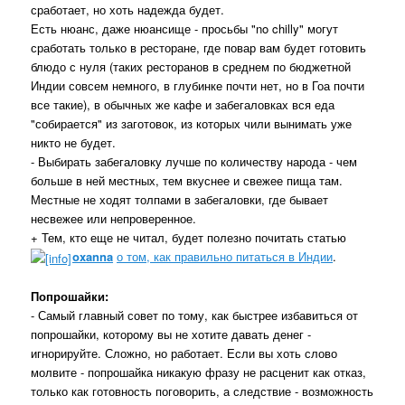
сработает, но хоть надежда будет.
Есть нюанс, даже нюансище - просьбы "no chilly" могут
сработать только в ресторане, где повар вам будет готовить
блюдо с нуля (таких ресторанов в среднем по бюджетной
Индии совсем немного, в глубинке почти нет, но в Гоа почти
все такие), в обычных же кафе и забегаловках вся еда
"собирается" из заготовок, из которых чили вынимать уже
никто не будет.
- Выбирать забегаловку лучше по количеству народа - чем
больше в ней местных, тем вкуснее и свежее пища там.
Местные не ходят толпами в забегаловки, где бывает
несвежее или непроверенное.
+ Тем, кто еще не читал, будет полезно почитать статью
oxanna
о том, как правильно питаться в Индии
.
Попрошайки:
- Самый главный совет по тому, как быстрее избавиться от
попрошайки, которому вы не хотите давать денег -
игнорируйте. Сложно, но работает. Если вы хоть слово
молвите - попрошайка никакую фразу не расценит как отказ,
только как готовность поговорить, а следствие - возможность