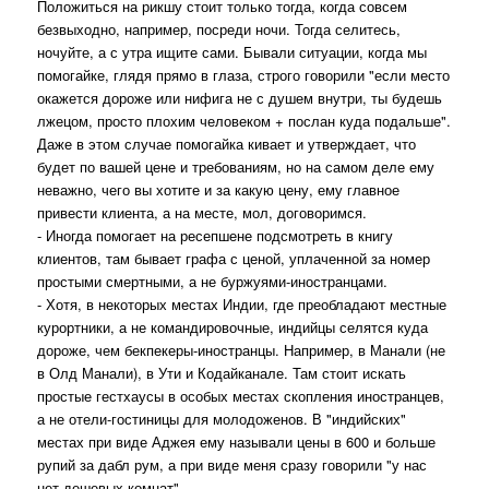
Положиться на рикшу стоит только тогда, когда совсем
безвыходно, например, посреди ночи. Тогда селитесь,
ночуйте, а с утра ищите сами. Бывали ситуации, когда мы
помогайке, глядя прямо в глаза, строго говорили "если место
окажется дороже или нифига не с душем внутри, ты будешь
лжецом, просто плохим человеком + послан куда подальше".
Даже в этом случае помогайка кивает и утверждает, что
будет по вашей цене и требованиям, но на самом деле ему
неважно, чего вы хотите и за какую цену, ему главное
привести клиента, а на месте, мол, договоримся.
- Иногда помогает на ресепшене подсмотреть в книгу
клиентов, там бывает графа с ценой, уплаченной за номер
простыми смертными, а не буржуями-иностранцами.
- Хотя, в некоторых местах Индии, где преобладают местные
курортники, а не командировочные, индийцы селятся куда
дороже, чем бекпекеры-иностранцы. Например, в Манали (не
в Олд Манали), в Ути и Кодайканале. Там стоит искать
простые гестхаусы в особых местах скопления иностранцев,
а не отели-гостиницы для молодоженов. В "индийских"
местах при виде Аджея ему называли цены в 600 и больше
рупий за дабл рум, а при виде меня сразу говорили "у нас
нет дешевых комнат".