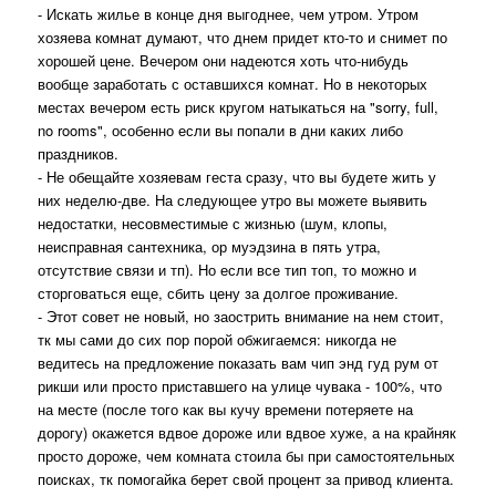
- Искать жилье в конце дня выгоднее, чем утром. Утром
хозяева комнат думают, что днем придет кто-то и снимет по
хорошей цене. Вечером они надеются хоть что-нибудь
вообще заработать с оставшихся комнат. Но в некоторых
местах вечером есть риск кругом натыкаться на "sorry, full,
no rooms", особенно если вы попали в дни каких либо
праздников.
- Не обещайте хозяевам геста сразу, что вы будете жить у
них неделю-две. На следующее утро вы можете выявить
недостатки, несовместимые с жизнью (шум, клопы,
неисправная сантехника, ор муэдзина в пять утра,
отсутствие связи и тп). Но если все тип топ, то можно и
сторговаться еще, сбить цену за долгое проживание.
- Этот совет не новый, но заострить внимание на нем стоит,
тк мы сами до сих пор порой обжигаемся: никогда не
ведитесь на предложение показать вам чип энд гуд рум от
рикши или просто приставшего на улице чувака - 100%, что
на месте (после того как вы кучу времени потеряете на
дорогу) окажется вдвое дороже или вдвое хуже, а на крайняк
просто дороже, чем комната стоила бы при самостоятельных
поисках, тк помогайка берет свой процент за привод клиента.