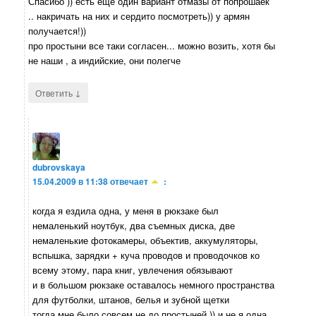
Спасибо )) есть еще один вариант отмазы от попрошаек
.. накричать на них и сердито посмотреть)) у армян
получается!))
про простыни все таки согласен... можно возить, хотя бы
не наши , а индийские, они полегче
↓
Ответить
dubrovskaya
15.04.2009 в 11:38
отвечает
:
когда я ездила одна, у меня в рюкзаке был
немаленький ноутбук, два съемных диска, две
немаленькие фотокамеры, объектив, аккумуляторы,
вспышка, зарядки + куча проводов и проводочков ко
всему этому, пара книг, увлечения обязывают
и в большом рюкзаке оставалось немного пространства
для футболки, штанов, белья и зубной щетки
тогда мне было совсем не до простыней )) и не я одна