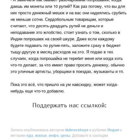
даешь им монеты или 10 рупий? Как раз потому, что вы для
них просто денежный мешок и на вас они надеялись срубить
не меньше сотни. Сердобольным товарищам, которые
считают, что десять-двадцать рупий не деньги и
неподавание это жлобство, стоит узнать о том, сколько в
Индии попрошаек на своей шкуре. Даже если каждому
будете подавать по рупие-пять, заложите сразу в бюджет
тыщу-другую в месяц расходов на это. Я подаю в тех
случаях, когда попрошайка не теребит меня или когда хоть
что-то делает, за что имеет право просить денежку, обычно
это уличные артисты, уборщики в поездах, музыканты и тп.
Пока это всё, что пришло на ум навскидку, может когда-
нибудь еще что-то добавлю.
Поддержать нас ссылкой:
Запись опубликована автором
dubrovskaya
в рубрике
Индия
с
метками
еда
,
жилье
,
инфо
,
цены
. Добавьте в закладки