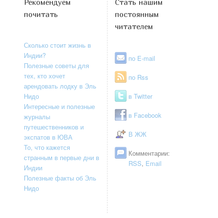
Рекомендуем
Стать нашим
почитать
постоянным
читателем
Сколько стоит жизнь в
Индии?
по E-mail
Полезные советы для
тех, кто хочет
по Rss
арендовать лодку в Эль
Нидо
в Twitter
Интересные и полезные
в Facebook
журналы
путешественников и
В ЖЖ
экспатов в ЮВА
То, что кажется
Комментарии:
странным в первые дни в
RSS
,
Email
Индии
Полезные факты об Эль
Нидо