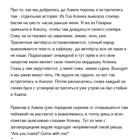
Про то, как мы добрались до Хампи порознь и встретились
там - отдельная история. Из Гоа Аленка выехала слипер-
басом на шесть часов раньше меня. Я же из Гокарны
приехала в Анколу, чтобы там дождаться своего слипера.
Сижу на остановке на завалинке, зеваю, ночь уже.
Транзитные автобусы останавливаются, сонный народ
вываливается поесть в кафешку, да автобусы все не наши и
не наши. Подкатывает очередной и тут прям в его окне
напротив меня являет свою помятую мордашку Аленка.
Глаза у нее округляются, у меня тоже, немая сцена. Выходит
и мы ржем минут пять. Не ждали не гадали, но вот так
встретились в Анколе. Потом разъехались снова каждый на
своем басе с уговором встретиться уже утром на бас-стейшн
в Хампи.
Приехав в Хампи (уже порядком охренев от открывшихся там
пейзажей на рассвете) я вываливаюсь в толпу рикш и всех
отметаю выискиваю глазами Аленку. Тут ко мне с
заговорщицким видом подходит неприметный такой рикша.
"Are you maria? Come with me!"