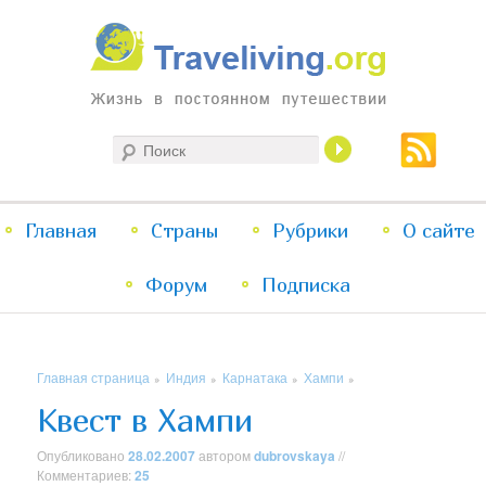
Жизнь в постоянном путешествии
Поиск
Traveliving
Главное
Главная
Страны
Перейти
Перейти
Рубрики
О сайте
меню
Форум
к
к
Подписка
основному
дополнительному
Главная страница
Индия
Карнатака
Хампи
»
»
»
»
содержимому
содержимому
Квест в Хампи
Опубликовано
28.02.2007
автором
dubrovskaya
//
Комментариев:
25