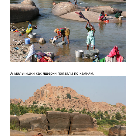
А мальчишки как ящерки ползали по камням.