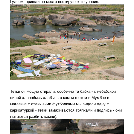
Гуляем, пришли на место постирушек и купания.
Тетки оч мощно стирали, особенно та бабка - с небабской
силой хлааабысь-хлабысь о камни (потом в Мумбае в
магазине с отличными футболками мы видели одну с
карикатуркой - тетки замахиваются тряпками и подпись - они
пытаются разбить камни).