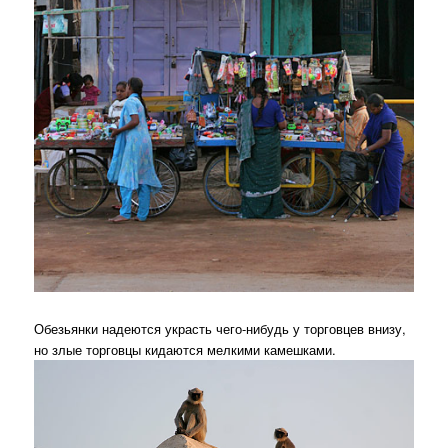
Обезьянки надеются украсть чего-нибудь у торговцев внизу,
но злые торговцы кидаются мелкими камешками.