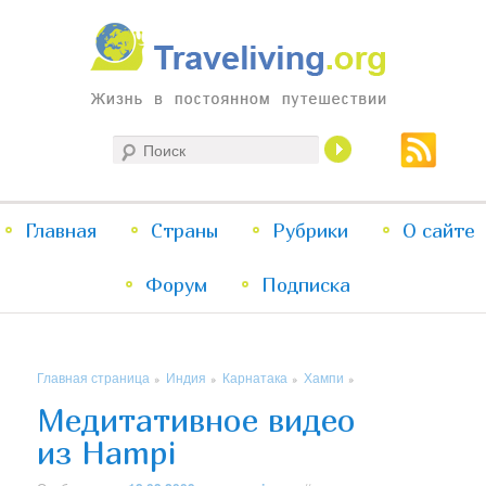
Жизнь в постоянном путешествии
Поиск
Traveliving
Главное
Главная
Страны
Перейти
Перейти
Рубрики
О сайте
меню
Форум
к
к
Подписка
основному
дополнительному
Главная страница
Индия
Карнатака
Хампи
»
»
»
»
содержимому
содержимому
Медитативное видео
из Hampi