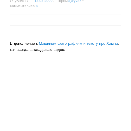
Опубликовано
18.03.2009
автором
ajayver
//
Комментариев:
5
В дополнение к
Машиным фотографиям и тексту про Хампи
,
как всегда выкладываю видео: