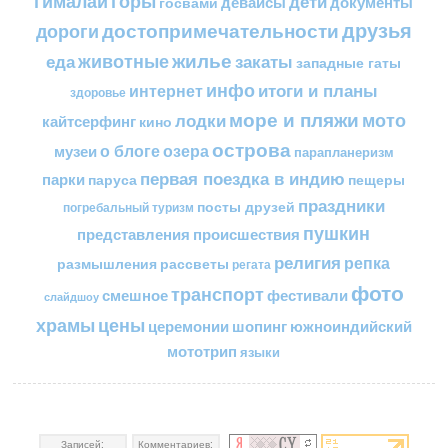
горы
гималаи
дети
документы
госвами
девайсы
друзья
достопримечательности
дороги
жилье
еда
животные
закаты
западные гаты
инфо
итоги и планы
интернет
здоровье
море и пляжи
мото
лодки
кайтсерфинг
кино
острова
о блоге
озера
музеи
парапланеризм
первая поездка в индию
парки
пещеры
паруса
праздники
посты друзей
погребальный туризм
пушкин
представления
происшествия
религия
репка
размышления
рассветы
регата
фото
транспорт
смешное
фестивали
слайдшоу
цены
храмы
церемонии
шопинг
южноиндийский
мототрип
языки
Записей:
Комментариев: