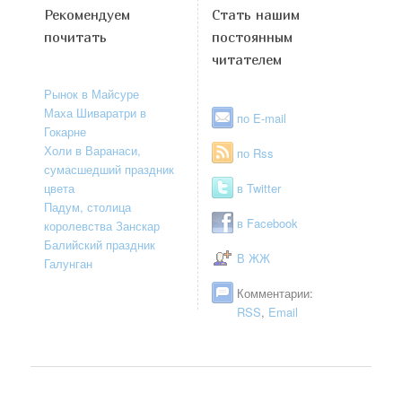
Рекомендуем
Стать нашим
почитать
постоянным
читателем
Рынок в Майсуре
Маха Шиваратри в
по E-mail
Гокарне
Холи в Варанаси,
по Rss
сумасшедший праздник
цвета
в Twitter
Падум, столица
в Facebook
королевства Занскар
Балийский праздник
В ЖЖ
Галунган
Комментарии:
RSS
,
Email