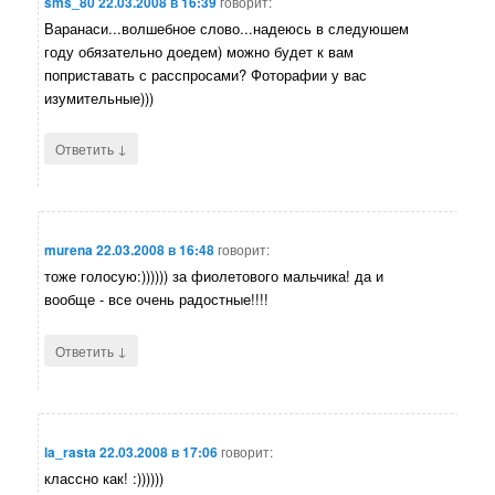
sms_80
22.03.2008 в 16:39
говорит:
Варанаси...волшебное слово...надеюсь в следуюшем
году обязательно доедем) можно будет к вам
поприставать с расспросами? Фоторафии у вас
изумительные)))
↓
Ответить
murena
22.03.2008 в 16:48
говорит:
тоже голосую:)))))) за фиолетового мальчика! да и
вообще - все очень радостные!!!!
↓
Ответить
la_rasta
22.03.2008 в 17:06
говорит:
классно как! :))))))