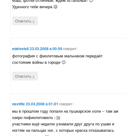
Маш, фотки отличные, ждем остальных! 🙂
Удачного тебе вечера 😉
↓
Ответить
edelveis8
23.03.2008 в 00:59
говорит:
фотография с фиолетовым мальчиком передаёт
состояние войны в городе 🙂
↓
Ответить
nextlife
23.03.2008 в 01:01
говорит:
мы в прошлом году попали на пушкарское холи -- там аж
озеро пофиолетовело :-)))
участники ещё неделю узнавали друг друга по ушам и
ногтям на пальцах ног, с которых краска отказывалась