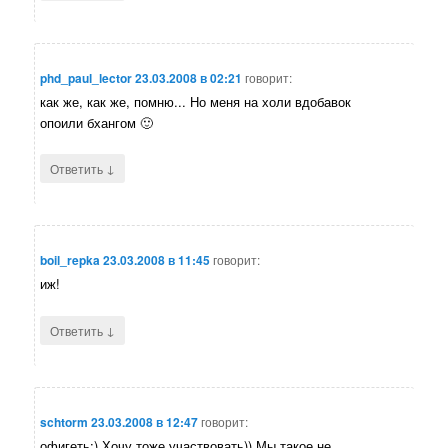
phd_paul_lector
23.03.2008 в 02:21
говорит:
как же, как же, помню... Но меня на холи вдобавок
опоили бхангом 🙂
↓
Ответить
boil_repka
23.03.2008 в 11:45
говорит:
иж!
↓
Ответить
schtorm
23.03.2008 в 12:47
говорит:
офигеть:) Хочу тоже участвовать)) Мы такое не