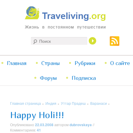
Жизнь в постоянном путешествии
Поиск
Traveliving
Главное
Главная
Страны
Перейти
Перейти
Рубрики
О сайте
меню
Форум
к
к
Подписка
основному
дополнительному
Главная страница
Индия
Уттар Прадеш
Варанаси
»
»
»
»
содержимому
содержимому
Happy Holi!!!
Опубликовано
22.03.2008
автором
dubrovskaya
//
Комментариев:
41