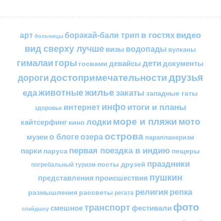
в гостях
видео
арт
боракай-бали трип
больницы
вид сверху лучше
водопады
визы
вулканы
горы
гималаи
дети
документы
госвами
девайсы
друзья
достопримечательности
дороги
жилье
еда
животные
закаты
западные гаты
инфо
итоги и планы
интернет
здоровье
море и пляжи
мото
лодки
кайтсерфинг
кино
острова
о блоге
озера
музеи
парапланеризм
первая поездка в индию
парки
пещеры
паруса
праздники
посты друзей
погребальный туризм
пушкин
представления
происшествия
религия
репка
размышления
рассветы
регата
фото
транспорт
смешное
фестивали
слайдшоу