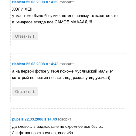
rishicat
22.03.2008 в 14:39
говорит:
ХОЛИ ХЕ!!!
у мас тоже было безумие, но мне почему то кажется что
в бенаресе всегда всё САМОЕ МААААД!!!!
↓
Ответить
rishicat
22.03.2008 в 14:43
говорит:
а на первой фотке у тебя похоже муслимский мальчег
кототрый не против попасть под раздачу индуизма ))
↓
Ответить
pupsla
22.03.2008 в 14:43
говорит:
да клево... в раджастане по скромнее все было..
2-я фотка просто супер, спасибо