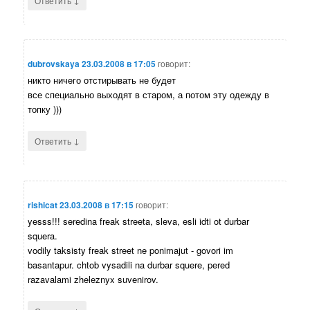
Ответить
dubrovskaya
23.03.2008 в 17:05
говорит:
никто ничего отстирывать не будет
все специально выходят в старом, а потом эту одежду в
топку )))
↓
Ответить
rishicat
23.03.2008 в 17:15
говорит:
yesss!!! seredina freak streeta, sleva, esli idti ot durbar
squera.
vodily taksisty freak street ne ponimajut - govori im
basantapur. chtob vysadili na durbar squere, pered
razavalami zheleznyx suvenirov.