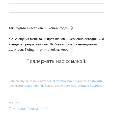
Так, будьте счастливы! С новым годом 🙂
п.с. А еще из меня так и прет любовь. Особенно сегодня, ибо
я видела прекрасный сон. Любовью хочется немедленно
делиться. Пойду, что ли, любить море :)))
Поддержать нас ссылкой:
Запись опубликована автором
dubrovskaya
в рубрике
Арамболь
с метками
праздники
. Добавьте в закладки
постоянную ссылку
.
31-12-2007
C Новым Годом 2008!