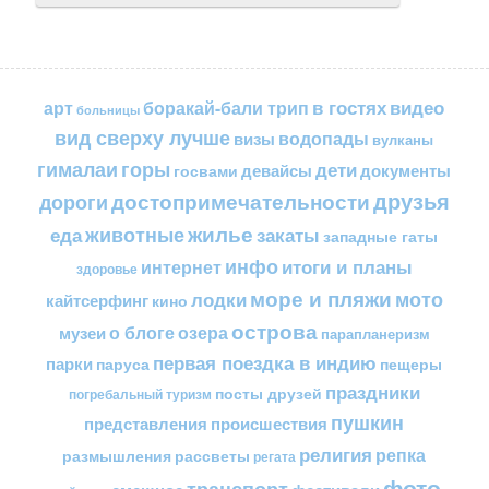
в гостях
видео
арт
боракай-бали трип
больницы
вид сверху лучше
водопады
визы
вулканы
горы
гималаи
дети
документы
госвами
девайсы
друзья
достопримечательности
дороги
жилье
еда
животные
закаты
западные гаты
инфо
итоги и планы
интернет
здоровье
море и пляжи
мото
лодки
кайтсерфинг
кино
острова
о блоге
озера
музеи
парапланеризм
первая поездка в индию
парки
пещеры
паруса
праздники
посты друзей
погребальный туризм
пушкин
представления
происшествия
религия
репка
размышления
рассветы
регата
фото