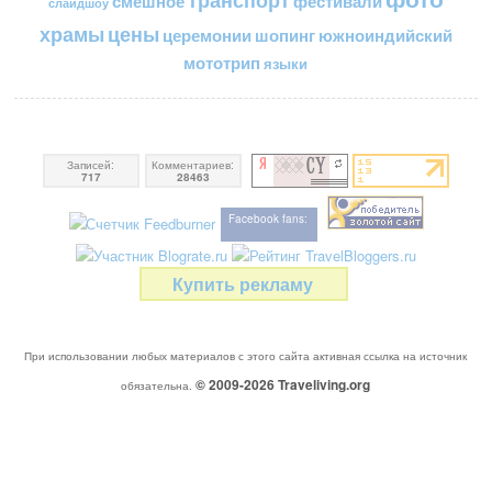
транспорт
смешное
фестивали
слайдшоу
цены
храмы
церемонии
шопинг
южноиндийский
мототрип
языки
Записей:
Комментариев:
717
28463
Facebook fans:
Купить рекламу
При использовании любых материалов с этого сайта активная ссылка на источник
© 2009-2026
Traveliving
.org
обязательна.