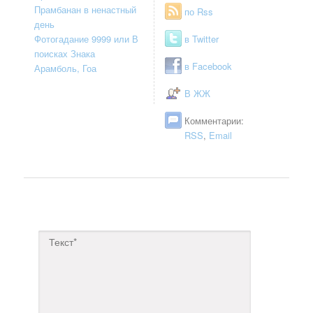
Прамбанан в ненастный
по Rss
день
Фотогадание 9999 или В
в Twitter
поисках Знака
в Facebook
Арамболь, Гоа
В ЖЖ
Комментарии:
RSS
,
Email