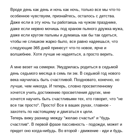
Вроде день как день и ночь как ночь, только все мы что-то
особенное чувствуем, признайтесь, осталось с детства.
Даже если в эту ночь ты работаешь на чужом празднике,
даже если нервно мочишь под краном пьяного дружка мужа,
даже если кругом пальмы и думаешь как бы так одеться,
чтобы не слишком жарко было, все равно надеешься, что
следующие 365 дней принесут что-то новое, ярче и
волшебнее. Хотя лучше не надеяться, а просто верить.
А мне везет на семерки. Умудрилась родиться в седьмой
день седьмого месяца в семь пи эм. В седьмой год нового
века научилась быть счастливой. Поздновато, конечно, но
лучше, чем никогда. И теперь, словно просветленному
хочется учить достижению просветления других, мне
хочется научить быть счастливыми тех, кто говорит, что "не
все так просто". Просто! Все в ваших руках, главное -
захотеть по настоящему и двигаться к цели.
Теперь вижу разницу между "желаю счастья" и "будь
счастлив". В первой фразе пассивность - подожди, может и
придет оно когда-нибудь. Во второй - движение - иди и будь.