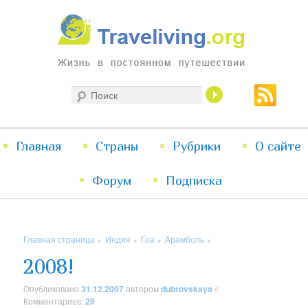
Жизнь в постоянном путешествии
Поиск
Traveliving
Главное
Главная
Страны
Перейти
Перейти
Рубрики
О сайте
меню
Форум
к
к
Подписка
основному
дополнительному
Главная страница
Индия
Гоа
Арамболь
»
»
»
»
содержимому
содержимому
2008!
Опубликовано
31.12.2007
автором
dubrovskaya
//
Комментариев:
29