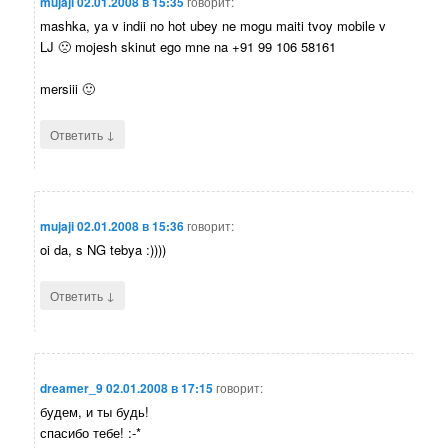
mujaji
02.01.2008 в 15:35
говорит:
mashka, ya v indii no hot ubey ne mogu maiti tvoy mobile v
LJ 🙁 mojesh skinut ego mne na +91 99 106 58161
mersiii 🙂
↓
Ответить
mujaji
02.01.2008 в 15:36
говорит:
oi da, s NG tebya :))))
↓
Ответить
dreamer_9
02.01.2008 в 17:15
говорит:
будем, и ты будь!
спасибо тебе! :-*