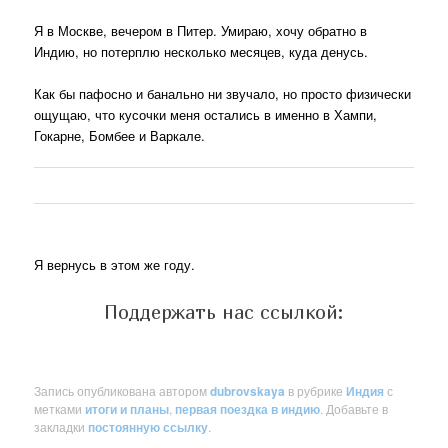
Я в Москве, вечером в Питер. Умираю, хочу обратно в
Индию, но потерплю несколько месяцев, куда денусь.
Как бы пафосно и банально ни звучало, но просто физически
ощущаю, что кусочки меня остались в именно в Хампи,
Гокарне, Бомбее и Варкале.
Я вернусь в этом же году.
Поддержать нас ссылкой:
Запись опубликована автором
dubrovskaya
в рубрике
Индия
с
метками
итоги и планы
,
первая поездка в индию
. Добавьте в
закладки
постоянную ссылку
.