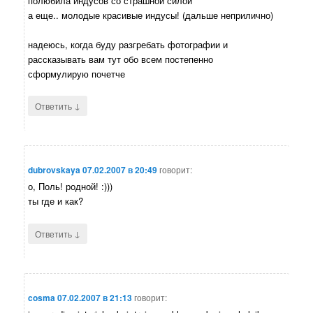
полюбила индусов со страшной силой
а еще.. молодые красивые индусы! (дальше неприлично)
надеюсь, когда буду разгребать фотографии и
рассказывать вам тут обо всем постепенно
сформулирую почетче
↓
Ответить
dubrovskaya
07.02.2007 в 20:49
говорит:
о, Поль! родной! :)))
ты где и как?
↓
Ответить
cosma
07.02.2007 в 21:13
говорит: