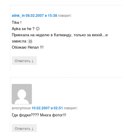
alink_in
08.02.2007 в 15:38
говорит:
Tike !
Apka se he ? 🙂
Приехала на неделю в Катманду, только за визой...и
зависла :)))
Обожаю Непал !!!
↓
Ответить
anonymous
10.02.2007 в 02:51
говорит:
Где фодки???? Многа фотог!!!
↓
Ответить