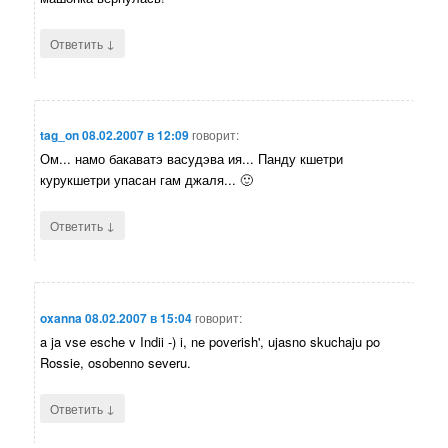
↓
Ответить
tag_on
08.02.2007 в 12:09
говорит:
Ом... намо бакаватэ васудэва ия... Панду кшетри
курукшетри упасан гам джаля... 🙂
↓
Ответить
oxanna
08.02.2007 в 15:04
говорит:
a ja vse esche v Indii -) i, ne poverish', ujasno skuchaju po
Rossie, osobenno severu.
↓
Ответить