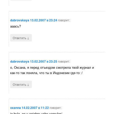
dubrovskaya
13.02.2007 в 23:24
говорит:
ааась?
↓
Ответить
dubrovskaya
13.02.2007 в 23:25
говорит:
о, Оксана, я перед отъездом смотрела твой журнал и
как-то так поняла, что ты в Индонезии где-то :/
↓
Ответить
oxanna
14.02.2007 в 11:22
говорит:
ja byla, no v nojabre uzhe vernulas'