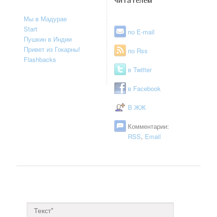
читателем
Мы в Мадурае
Start
по E-mail
Пушкин в Индии
Привет из Гокарны!
по Rss
Flashbacks
в Twitter
в Facebook
В ЖЖ
Комментарии:
RSS
,
Email