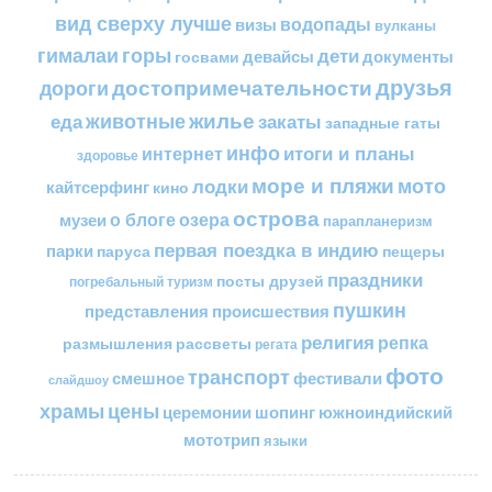
вид сверху лучше
водопады
визы
вулканы
горы
гималаи
дети
документы
госвами
девайсы
друзья
достопримечательности
дороги
жилье
еда
животные
закаты
западные гаты
инфо
итоги и планы
интернет
здоровье
море и пляжи
мото
лодки
кайтсерфинг
кино
острова
о блоге
озера
музеи
парапланеризм
первая поездка в индию
парки
пещеры
паруса
праздники
посты друзей
погребальный туризм
пушкин
представления
происшествия
религия
репка
размышления
рассветы
регата
фото
транспорт
смешное
фестивали
слайдшоу
цены
храмы
церемонии
шопинг
южноиндийский
мототрип
языки