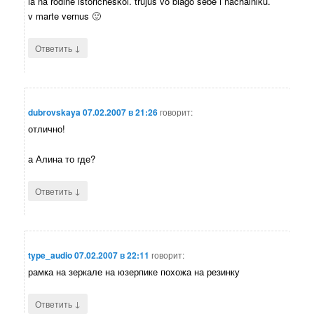
ia na rodine istoricheskoi. trujus vo blago sebe i nachalniku.
v marte vernus 🙂
↓
Ответить
dubrovskaya
07.02.2007 в 21:26
говорит:
отлично!
а Алина то где?
↓
Ответить
type_audio
07.02.2007 в 22:11
говорит:
рамка на зеркале на юзерпике похожа на резинку
↓
Ответить