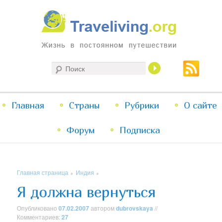
Жизнь в постоянном путешествии
Поиск
Traveliving
Главное
Главная
Страны
Перейти
Перейти
Рубрики
О сайте
меню
Форум
к
к
Подписка
основному
дополнительному
Главная страница
Индия
»
»
содержимому
содержимому
Я должна вернуться
Опубликовано
07.02.2007
автором
dubrovskaya
//
Комментариев:
27