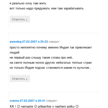
я реально хочу там жить
вот только надо придумать чем там зарабатывать
↓
Ответить
samoleg
07.02.2007 в 20:25
говорит:
просто непонятно почему именно Индия так привлекает
людей
не первый раз слышу такие слова про неё..
на свете полным полно других небогатых теплых стран
но только Индия подчас становится каким-то культом..
↓
Ответить
cosma
07.02.2007 в 20:41
говорит:
XA ! 🙂 namaste 🙂 pribavilos v nashem polku 🙂