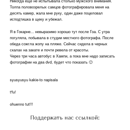
Никогда еще не испытывала столько мужского внимания.
Толпа половозрелых самцов фотографировала меня на
десять камер, жала мне руку, один даже поцеловал
исподтишка в щеку и убежал.
Я в Гокарне... невыразимо хорошо тут после Гоа. С утра
погуляла, побывала в студии местного фотографа. После
обеда сожгла жопу на пляже. Сейчас сидела в черных
скалах на закате и почти ревела от красоты.
Через три часа автобус в Хампи, а пока мне надо записать
фотографии на два dvd, будет что показать 🙂
syusyusyu kakie-to napisala
t'fu!
ohuenno tut!!!
Поддержать нас ссылкой: