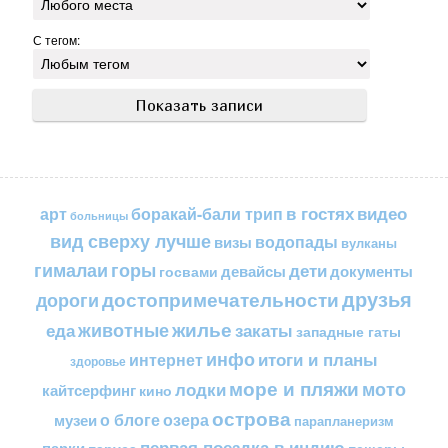
С тегом:
в гостях
видео
арт
боракай-бали трип
больницы
вид сверху лучше
водопады
визы
вулканы
горы
гималаи
дети
документы
госвами
девайсы
друзья
достопримечательности
дороги
жилье
еда
животные
закаты
западные гаты
инфо
итоги и планы
интернет
здоровье
море и пляжи
мото
лодки
кайтсерфинг
кино
острова
о блоге
озера
музеи
парапланеризм
первая поездка в индию