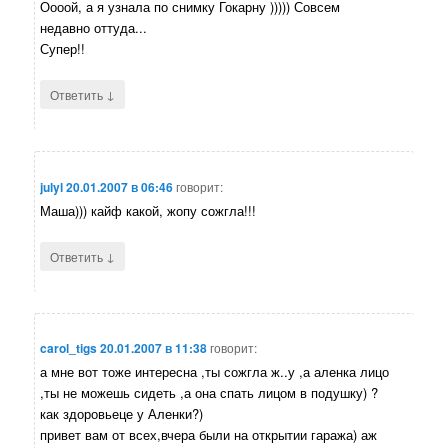
Оооой, а я узнала по снимку Гокарну ))))) Совсем
недавно оттуда...
Супер!!
↓
Ответить
julyl
20.01.2007 в 06:46
говорит:
Маша))) кайф какой, жопу сожгла!!!
↓
Ответить
carol_tigs
20.01.2007 в 11:38
говорит:
а мне вот тоже интересна ,ты сожгла ж..у ,а аленка лицо
,ты не можешь сидеть ,а она спать лицом в подушку) ?
как здоровьеце у Аленки?)
привет вам от всех,вчера были на открытии гаража) аж