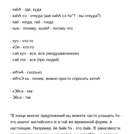
- каhА - где, куда
- каhА сэ - откуда (аап каhА сэ hэ*? - вы откуда?)
- каб - когда, таб - тогда
- кью - почему, кьокИ - потому что
- куч - что-то
- кОи - кто-то
- саб куч - все, всё (неодушевленное)
- саб лог - все (про людей)
- кИтнА - сколько
- кИтнЭ ка - почем, можно просто спросить китнА
- кЭйса - как
- Эйса - так
*В конце многих предложений вы можете часто улышать hэ -
это аналог английского is в той же временной форме, в
настоящем. Например, йе байк hэ - это байк. В зависимости