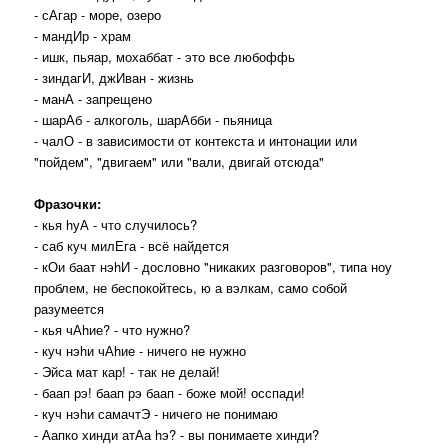
- сАгар - море, озеро
- мандИр - храм
- ишк, пьяар, мохаббат - это все любоффь
- зиндагИ, джИван - жизнь
- манА - запрещено
- шарАб - алкоголь, шарАбби - пьяница
- чалО - в зависимости от контекста и интонации или
"пойдем", "двигаем" или "вали, двигай отсюда"
Фразочки:
- кья hуА - что случилось?
- саб куч милЕга - всё найдется
- кОи баат нэhИ - дословно "никаких разговоров", типа ноу
проблем, не беспокойтесь, ю а вэлкам, само собой
разумеется
- кья чАhие? - что нужно?
- куч нэhи чАhие - ничего не нужно
- Эйса мат кар! - так не делай!
- баап рэ! баап рэ баап - боже мой! осспади!
- куч нэhи самачтЭ - ничего не понимаю
- Аапко хинди атАа hэ? - вы понимаете хинди?