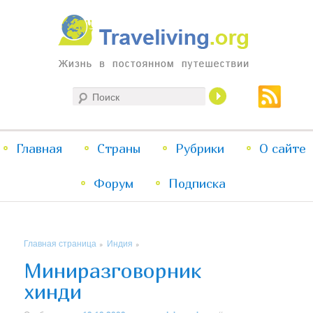
Жизнь в постоянном путешествии
Поиск
Traveliving
Главное
Главная
Страны
Перейти
Перейти
Рубрики
О сайте
меню
Форум
к
к
Подписка
основному
дополнительному
Главная страница
Индия
»
»
содержимому
содержимому
Миниразговорник
хинди