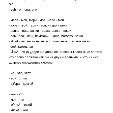
"я"
- воh - он, она, они
- мера - мой, мери - моя, мере - мои
- тэра - твой, тэри - твоя, - тэрэ - твои
- аапка - ваш, аапки - ваша, аапке - ваши
- hамАара - наш, hамАари - наша, hамАрэ -наши
- ИскА - его (есть нюансы с окончанием, но новичкам
необязательны)
- ИнкА - их (а ударение двойное на обоих гласных из-за того,
что слово сложено как бы из двух маленьких и что из них
ударнее определить сложно)
- йе - это, этот
- во - то, тот
- дУсра - другой
- кон - кто
- кья - что
- кОнсА - какой
- кискА - чей