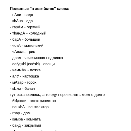
Полезные "в хозяйстве" слова:
- пАни - вода
- кhАна - еда
- гарАм - горячий
- тhандА - холодный
- барА - большой
- чотА - маленький
- чАваль - рис
- даал - чечевичная подливка
- сабджИ (сабзИ) - овощи
- чаммАч - ложка
- алУ - картошка
- мАтар - горох
- кЕла - банан
тут остановлюсь, а то еду перечислять можно долго
- бИджли - электричество
- панкhА - вентилятор
- гhар - дом
- камра - комната
- банд - закрытый