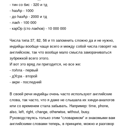
- тин со бис - 320 и тд
- hазАр - 1000
- до hазАр - 2000 и тд
- лакh - 100 000
- карОр (сто лакhов) - 10 000 000
Числа типа 37, 82, 56 и тп запомнить сложно да и не нужно,
индийцы вообще чаще всего и между собой числа говорят на
английском, так что вообще мало смысла заморачиваться
зубрежкой всего этого.
И вот это вряд ли пригодится, но все же:
- пэhла - первый
- дУсра - второй
- акри - последний
В своей речи индийцы очень часто используют английские
слова, так часто, что я даже не слышала их хинди-аналогов
или со временем стала забывать. Например: time, phone,
also, left, right, сhange, otherwise, without, busy.
Руководствуясь только этим "словариком" и знакомыми вам
английскими словами теперь, в принципе, можно и разговор