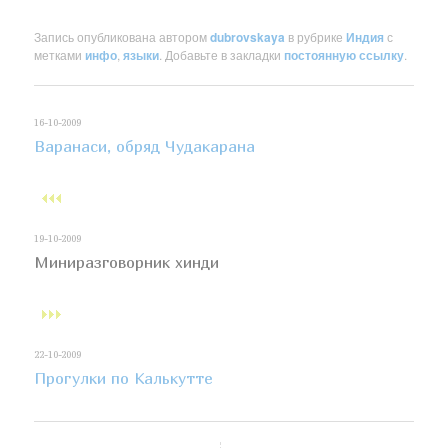
Запись опубликована автором
dubrovskaya
в рубрике
Индия
с
метками
инфо
,
языки
. Добавьте в закладки
постоянную ссылку
.
16-10-2009
Варанаси, обряд Чудакарана
19-10-2009
Миниразговорник хинди
22-10-2009
Прогулки по Калькутте