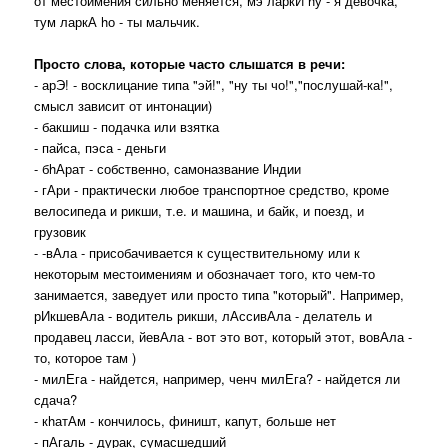
от местоимения сильно меняется, мэ ларкИ hу - я девочка,
тум ларкА hо - ты мальчик.
Просто слова, которые часто слышатся в речи:
- арЭ! - восклицание типа "эй!", "ну ты чо!","послушай-ка!",
смысл зависит от интонации)
- бакшиш - подачка или взятка
- пайса, пэса - деньги
- бhАрат - собственно, самоназвание Индии
- гАри - практически любое транспортное средство, кроме
велосипеда и рикши, т.е. и машина, и байк, и поезд, и
грузовик
- -вАла - присобачивается к существительному или к
некоторым местоимениям и обозначает того, кто чем-то
занимается, заведует или просто типа "который". Например,
рИкшевАла - водитель рикши, лАссивАла - делатель и
продавец ласси, йевАла - вот это вот, который этот, вовАла -
то, которое там )
- милЕга - найдется, например, ченч милЕга? - найдется ли
сдача?
- кhатАм - кончилось, финишт, капут, больше нет
- пАгаль - дурак, сумасшедший