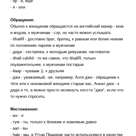
- ор - и, еще
- я - или
Обращения:
Обычно к женщинам обращаются на английский манер - мэм
и мэдэм, к мужчинам - сэр, но часто можно услышать
- бhайЯ - дословно брат, братец, к равным или более низким
по положению парням и мужчинам
- диди - сестренка, к молодым девушкам, нагловатое
- бhай саhАб - то же самое, что бhайЯ, только
поуважительнее, к мужчинам постарше
- йаар - чувааак )), к друзьям
- джи - уважаемый, -ая, например, Анти джи - обращение к
тёте или к незнакомой женщине старше вас, Анкал джи - к
дяде и тп, а можно просто окликнуть кого-то "джи", если что-
то нужно спросить.
Местоимения:
- мэ - я
- тум - ты, только к близким и знакомым давно
- аап - вы
- hам - мы, в Уттар Прадеше часто используемся в качестве