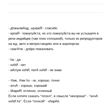
- дhаньявАад, шукриЯ - спасибо
- крпаЯ - пожалуйста, но это пожалуйста вы не услышите в
речи индийцев (там плиз сплошной), только из репродукторов
на жд, авто и метростанциях или в аэропортах
- свагАтм - добро пожаловать
- hа - да
- нэhИ - нет
- мАлум нэhИ, патА нэhИ - не знаю
- тhик, тhик hэ - ок, хорошо, точно
- аччА - хорошо, хороший
- бhариЯ- отлично, отличный
Если хотите сказать "плохо", в смысле "нехорошо" - "аччА
нэhИ hэ". Если "плохой" - кhарАб.