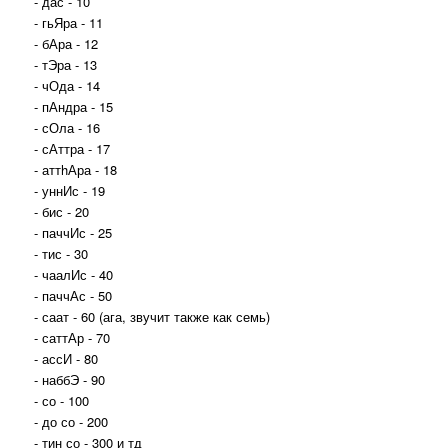
- дас - 10
- гьЯра - 11
- бАра - 12
- тЭра - 13
- чОда - 14
- пАндра - 15
- сОла - 16
- сАттра - 17
- аттhАра - 18
- уннИс - 19
- бис - 20
- паччИс - 25
- тис - 30
- чаалИс - 40
- паччАс - 50
- саат - 60 (ага, звучит также как семь)
- саттАр - 70
- ассИ - 80
- наббЭ - 90
- со - 100
- до со - 200
- тин со - 300 и тд