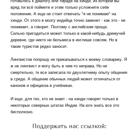
готовьтесь к диалогу или тираде на хинди, из которой вы
вряд ли всё поймете и этим только усложните себе
положение. А еще не стоит отвечать "я не понимаю" на
хинди. От этого в мозгу индийца точно замкнет - как это - не
понимает, а говорит. Поэтому с английским проще.
Сильно пригодиться может только в какой-нибудь дремучей
деревне, где никто ни бельмеса в инглише совсем. Но в
такие туристов редко заносит.
Лингвистов попрошу не прикапываться к моему словарику. Я
ж не лингвист и могу быть в чем-то неправа. Но не
смертельно, тк все записала по двухлетнему опыту общения
в среде. А общение обычных людей может отличаться от
канонов и официоза в учебниках.
И еще, для тех, кто не знает - на хинди говорят только в
некоторых северных штатах Индии. На юге знать все это
бесполезно.
Поддержать нас ссылкой: