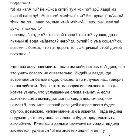
поддержать:
"о! мэ каhА hu? йе кОнса сити? тум кон hо? арЭ яаар! мэ
шараб нэhи hу! пАни каhА милЕга? кья? бис рупая?! пАгаль!
тhик, ле ло... баап рэ, кью итнА мэhнгА... арэ, рикшевАла!
рукО! гhар чалО"
перевод: "о! где я? это какой город? ты кто? чуваак, да не
пьяный я! вода найдется? чего? 20 рупий? с ума сошел? ок,
возьми... божеж, что так дорого-то... эй, рикша! стой! домой
поехали..."
Еще раз хочу напомнить - если вы собираетесь в Индию, все
это учить совсем не обязательно. Индийцы везде, где
встречаются белые люди, сносно, а то и лучше нас, говорят
на английском. Лучше этот словарик использовать, когда
хотите узнать, что услышанные слова значат. А если
захотите сами выпендриться на хинди посложнее, чем
намастЭ, помните - первой реакцией скорее всего будет
ступор, возможно, непонимание из-за акцента. Тогда индиец
подумает, что ему послышалось и будет продолжать на
английском. Если вы и дальше настоите на хинди, индиец
засмеется, удивится "о! вы знаете хинди!" и вот тут