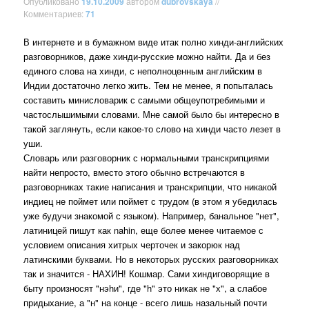
Опубликовано
19.10.2009
автором
dubrovskaya
//
Комментариев:
71
В интернете и в бумажном виде итак полно хинди-английских
разговорников, даже хинди-русские можно найти. Да и без
единого слова на хинди, с неполноценным английским в
Индии достаточно легко жить. Тем не менее, я попыталась
составить минисловарик с самыми общеупотребимыми и
частослышимыми словами. Мне самой было бы интересно в
такой заглянуть, если какое-то слово на хинди часто лезет в
уши.
Словарь или разговорник с нормальными транскрипциями
найти непросто, вместо этого обычно встречаются в
разговорниках такие написания и транскрипции, что никакой
индиец не поймет или поймет с трудом (в этом я убедилась
уже будучи знакомой с языком). Например, банальное "нет",
латиницей пишут как nahin, еще более менее читаемое с
условием описания хитрых черточек и закорюк над
латинскими буквами. Но в некоторых русских разговорниках
так и значится - НАХИН! Кошмар. Сами хиндиговорящие в
быту произносят "нэhи", где "h" это никак не "х", а слабое
придыхание, а "н" на конце - всего лишь назальный почти