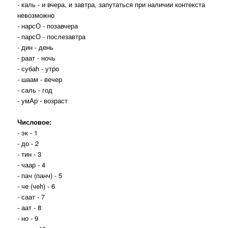
- каль - и вчера, и завтра, запутаться при наличии контекста
невозможно
- нарсО - позавчера
- парсО - послезавтра
- дин - день
- раат - ночь
- субаh - утро
- шаам - вечер
- саль - год
- умАр - возраст
Числовое:
- эк - 1
- до - 2
- тин - 3
- чаар - 4
- пач (панч) - 5
- че (чеh) - 6
- саат - 7
- аат - 8
- но - 9