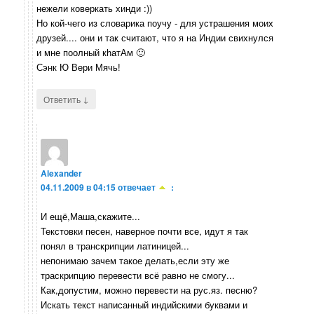
нежели коверкать хинди :))
Но кой-чего из словарика поучу - для устрашения моих
друзей.... они и так считают, что я на Индии свихнулся
и мне поолный кhатАм 🙂
Сэнк Ю Вери Мячь!
↓
Ответить
Alexander
04.11.2009 в 04:15
отвечает
:
И ещё,Маша,скажите...
Текстовки песен, наверное почти все, идут я так
понял в транскрипции латиницей...
непонимаю зачем такое делать,если эту же
траскрипцию перевести всё равно не смогу...
Как,допустим, можно перевести на рус.яз. песню?
Искать текст написанный индийскими буквами и