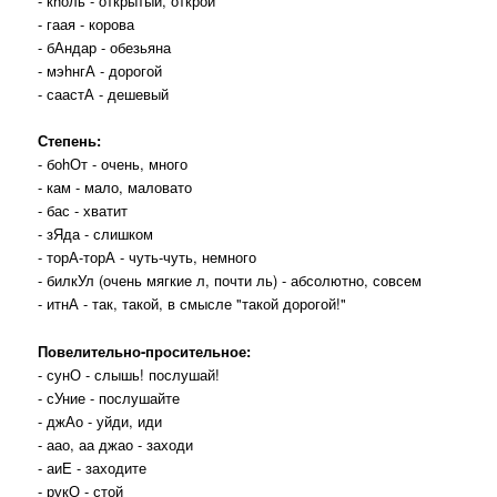
- кhоль - открытый, открой
- гаая - корова
- бАндар - обезьяна
- мэhнгА - дорогой
- саастА - дешевый
Степень:
- боhОт - очень, много
- кам - мало, маловато
- бас - хватит
- зЯда - слишком
- торА-торА - чуть-чуть, немного
- билкУл (очень мягкие л, почти ль) - абсолютно, совсем
- итнА - так, такой, в смысле "такой дорогой!"
Повелительно-просительное:
- сунО - слышь! послушай!
- сУние - послушайте
- джАо - уйди, иди
- аао, аа джао - заходи
- аиЕ - заходите
- рукО - стой