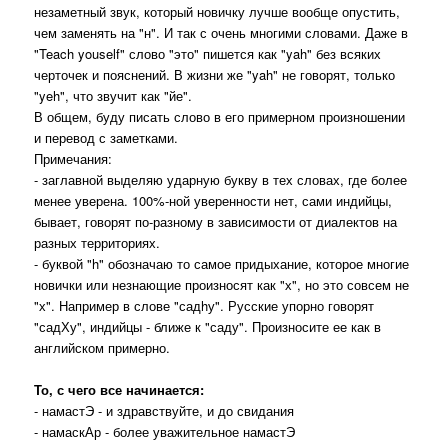
незаметный звук, который новичку лучше вообще опустить,
чем заменять на "н". И так с очень многими словами. Даже в
"Teach youself" слово "это" пишется как "yah" без всяких
черточек и пояснений. В жизни же "yah" не говорят, только
"yeh", что звучит как "йе".
В общем, буду писать слово в его примерном произношении
и перевод с заметками.
Примечания:
- заглавной выделяю ударную букву в тех словах, где более
менее уверена. 100%-ной уверенности нет, сами индийцы,
бывает, говорят по-разному в зависимости от диалектов на
разных территориях.
- буквой "h" обозначаю то самое придыхание, которое многие
новички или незнающие произносят как "х", но это совсем не
"х". Например в слове "садhу". Русские упорно говорят
"садХу", индийцы - ближе к "саду". Произносите ее как в
английском примерно.
То, с чего все начинается:
- намастЭ - и здравствуйте, и до свидания
- намаскАр - более уважительное намастЭ