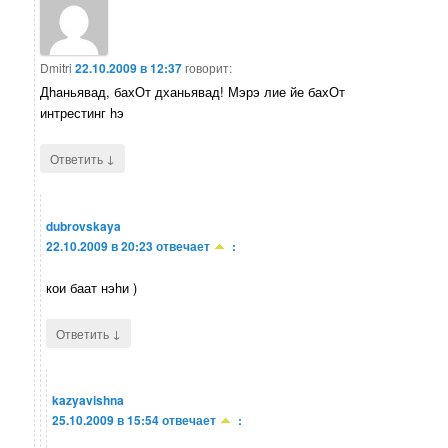
Dmitri
22.10.2009 в 12:37
говорит:
Дhaньявад, бахОт дханьявад! Мэрэ лие йе бахОт
интрестинг hэ
↓
Ответить
dubrovskaya
22.10.2009 в 20:23
отвечает
:
кои баат нэhи )
↓
Ответить
kazyavishna
25.10.2009 в 15:54
отвечает
: