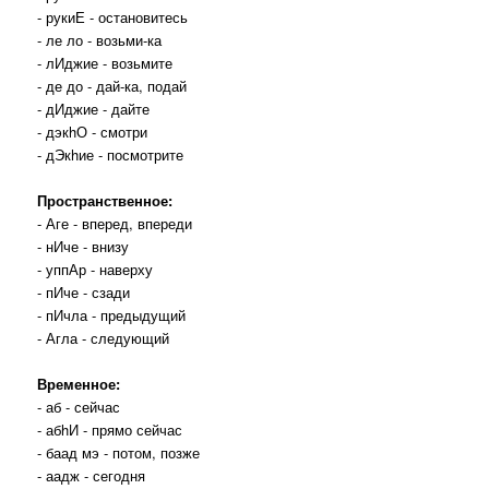
- рукиЕ - остановитесь
- ле ло - возьми-ка
- лИджие - возьмите
- де до - дай-ка, подай
- дИджие - дайте
- дэкhО - смотри
- дЭкhие - посмотрите
Пространственное:
- Аге - вперед, впереди
- нИче - внизу
- уппАр - наверху
- пИче - сзади
- пИчла - предыдущий
- Агла - следующий
Временное:
- аб - сейчас
- абhИ - прямо сейчас
- баад мэ - потом, позже
- аадж - сегодня