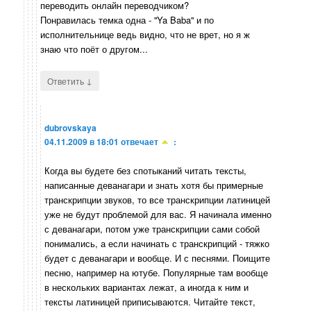
переводить онлайн переводчиком?
Понравилась темка одна - ''Ya Baba'' и по
исполнительнице ведь видно, что не врет, но я ж
знаю что поёт о другом...
↓
Ответить
dubrovskaya
04.11.2009 в 18:01
отвечает
:
Когда вы будете без спотыканий читать тексты,
написанные деванагари и знать хотя бы примерные
транскрипции звуков, то все транскрипции латиницей
уже не будут проблемой для вас. Я начинала именно
с деванагари, потом уже транскрипции сами собой
понимались, а если начинать с транскрипций - тяжко
будет с деванагари и вообще. И с песнями. Поищите
песню, например на ютубе. Популярные там вообще
в нескольких вариантах лежат, а иногда к ним и
тексты латиницей приписываются. Читайте текст,