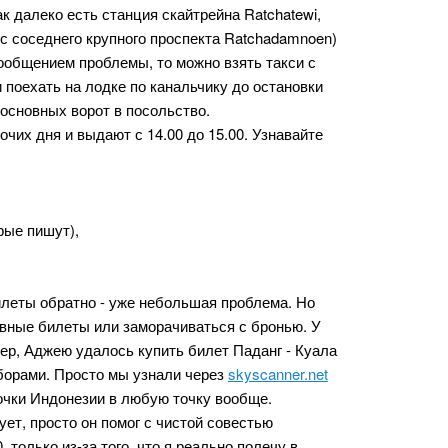
так далеко есть станция скайтрейна Ratchatewi,
е с соседнего крупного проспекта Ratchadamnoen)
ообщением проблемы, то можно взять такси с
 поехать на лодке по канальчику до остановки
 основных ворот в посольство.
очих дня и выдают с 14.00 до 15.00. Узнавайте
рые пишут),
билеты обратно - уже небольшая проблема. Но
вные билеты или заморачиваться с бронью. У
р, Аджею удалось купить билет Паданг - Куала
 сборами. Просто мы узнали через
skyscanner.net
точки Индонезии в любую точку вообще.
ует, просто он помог с чистой совестью
 только из-за того, что я реально полечу в