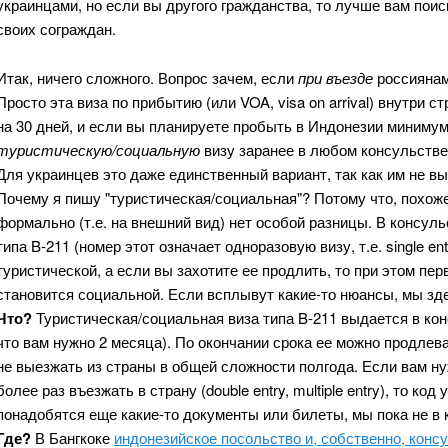
украинцами, но если вы другого гражданства, то лучше вам пои
своих сограждан.
Итак, ничего сложного. Вопрос зачем, если
при въезде
россиянам 
Просто эта виза по прибытию (или VOA, visa on arrival) внутри 
на 30 дней, и если вы планируете пробыть в Индонезии минимум
туристическую/социальную
визу заранее в любом консульстве 
Для украинцев это даже единственный вариант, так как им не вы
Почему я пишу "туристическая/социальная"? Потому что, похож
формально (т.е. на внешний вид) нет особой разницы. В консуль
типа B-211 (номер этот означает одноразовую визу, т.е. single en
туристической, а если вы захотите ее продлить, то при этом пе
становится социальной. Если всплывут какие-то нюансы, мы зде
Что?
Туристическая/социальная виза типа B-211 выдается в конс
что вам нужно 2 месяца). По окончании срока ее можно продлеват
не выезжать из страны в общей сложности полгода. Если вам ну
более раз въезжать в страну (double entry, multiple entry), то ко
понадобятся еще какие-то документы или билеты, мы пока не в к
Где?
В Бангкоке
индонезийское посольство и, собственно, конс