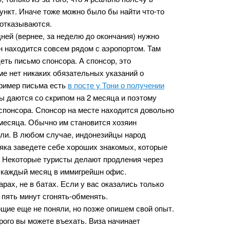
нкт. Иначе тоже можно было бы найти что-то
 отказываются.
ней (вернее, за неделю до окончания) нужно
 находится совсем рядом с аэропортом. Там
ть письмо спонсора. А спонсор, это
ьме нет никаких обязательных указаний о
Пример письма есть
в посте у Тони о получении
зы даются со скрипом на 2 месяца и поэтому
спонсора. Спонсор на месте находится довольно
 месяца. Обычно им становится хозяин
или. В любом случае, индонезийцы народ
няка заведете себе хороших знакомых, которые
о. Некоторые туристы делают продления через
м каждый месяц в иммигрейшн офис.
рах, не в батах. Если у вас оказались только
 пять минут сгонять-обменять.
щие еще не поняли, но позже опишем свой опыт.
рого вы можете въехать. Виза начинает