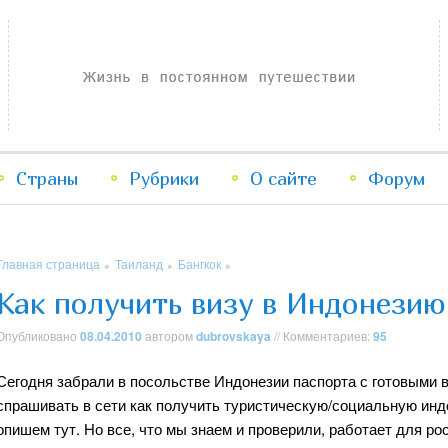
Жизнь в постоянном путешествии
Страны
Рубрики
Перейти
Перейти
О сайте
Форум
к
к
Главная страница
Таиланд
Бангкок
»
»
»
основному
дополнительному
Как получить визу в Индонезию
содержимому
содержимому
Опубликовано
08.04.2010
автором
dubrovskaya
// Комментариев:
95
Сегодня забрали в посольстве Индонезии паспорта с готовыми в
спрашивать в сети как получить туристическую/социальную индо
опишем тут. Но все, что мы знаем и проверили, работает для ро