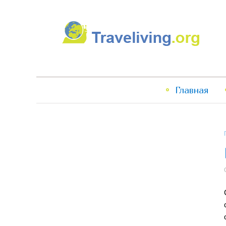
Traveliving
Главное
Главная
меню