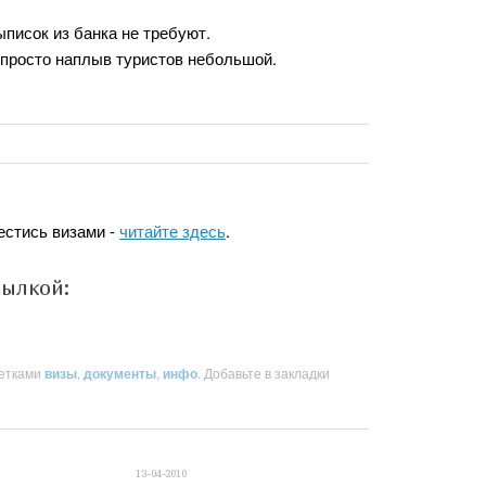
писок из банка не требуют.
 просто наплыв туристов небольшой.
естись визами -
читайте здесь
.
сылкой:
етками
визы
,
документы
,
инфо
. Добавьте в закладки
13-04-2010