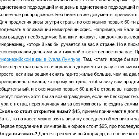
единственно подходящий мне день в единственно подходящий пу
копеечное распродажное. Без билетов же документы принимать
Для продления визы внутри страны по окончанию первых 60-ти д
подъехать в ближайший иммигрейшн офис. Например, на Бали он
вам выдадут необходимые бланки и покажут, как должно выгляде
индонезиец, который как бы ручается за вас в стране. Но в пис
спонсировании деньгами или тяжелой ответственности за вас. 
индонезийской визы в Куала Лумпуре
. Там, кстати, вроде бы ви
Тоня перестраховалась и подавала документы сразу с письмом 
просто, если вы решили снять где-то жилье больше, чем на два
арендованного жилья, которому выгодно, чтобы визу вам продл
общительный, и к окончанию первых 60 дней в стране вы навер
смогут помочь хотя бы за вознаграждение, если не бескорыстн
турагентства, переплачивая им за возможность не ездить сами
Сколько стоит открытие визы?
$45, причем принимают в долла
баты, то на кассе можно взять визитку соседнего обменника и за
Первое продление в иммигрейшн офисе стоит $25, про последую
Когда въезжать?
Дается трехмесячный коридор, в течение кото