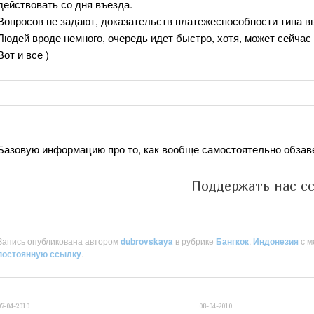
действовать со дня въезда.
Вопросов не задают, доказательств платежеспособности типа вы
Людей вроде немного, очередь идет быстро, хотя, может сейчас
Вот и все )
Базовую информацию про то, как вообще самостоятельно обзав
Поддержать нас с
Запись опубликована автором
dubrovskaya
в рубрике
Бангкок
,
Индонезия
с м
постоянную ссылку
.
07-04-2010
08-04-2010