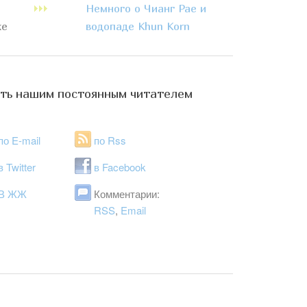
Немного о Чианг Рае и
ке
водопаде Khun Korn
ть нашим постоянным читателем
по E-mail
по Rss
в Twitter
в Facebook
В ЖЖ
Комментарии:
RSS
,
Email