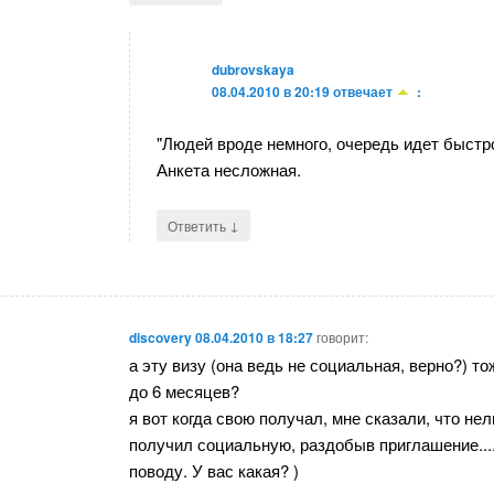
dubrovskaya
08.04.2010 в 20:19
отвечает
:
"Людей вроде немного, очередь идет быстр
Анкета несложная.
↓
Ответить
discovery
08.04.2010 в 18:27
говорит:
а эту визу (она ведь не социальная, верно?) 
до 6 месяцев?
я вот когда свою получал, мне сказали, что нел
получил социальную, раздобыв приглашение....
поводу. У вас какая? )