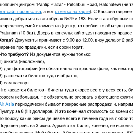
шоппинг-центром "Pantip Plaza" - Petchburi Road, Ratchatewi (не 
вот сайт посольства
, а вот
отметка на карте
). С Каосана (верне
можно добраться на автобусах №79 и 183. Если с автобусным с
непредсказуемой стоимостью (центр, то пробки, то объезды) или
Pratunam (10 бат). Дверь в консульский отдел находится правее
Когда?
Документы принимают с 9.00 до 12.00, визу делают 2 раб
заранее про праздники, если сроки горят.
Что требуют?
Из документов нужны только:
1) анкета (несложная),
2) две фотографии (не обязательно на красном фоне, как некото
3) распечатки билетов туда и обратно,
4) сам паспорт.
Что касается билетов - билеты туда скорее всего у всех есть, 
совсем небольшая. Не обязательно рисовать в фотошопе фикти
Air Asia
периодически бывают прекрасные распродажи и, наприме
Лумпур за 8 (!!!) долларов. И это конечная стоимость со всеми
по поиску какие рейсы дешевле всего в течение года из любой 
Подошел рейс на 3 июня. Аджей этот билет, конечно, не использ
приобрести визу. Мой обратный билет стоит сильно дороже - $70,