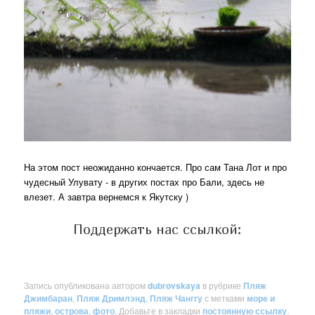
На этом пост неожиданно кончается. Про сам Тана Лот и про
чудесный Улувату - в других постах про Бали, здесь не
влезет. А завтра вернемся к Якутску )
Поддержать нас ссылкой:
Запись опубликована автором
dubrovskaya
в рубрике
Пляж
Джимбаран
,
Пляж Дримлэнд
,
Пляж Чанггу
с метками
море и
пляжи
,
острова
,
фото
. Добавьте в закладки
постоянную ссылку
.