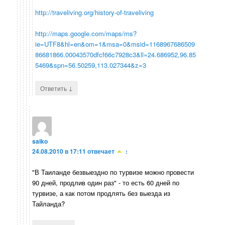
http://traveliving.org/history-of-traveliving
http://maps.google.com/maps/ms?
ie=UTF8&hl=en&om=1&msa=0&msid=1168967686509
86681866.00043570dfcf66c7928c3&ll=24.686952,96.85
5469&spn=56.50259,113.027344&z=3
↓
Ответить
saiko
24.08.2010 в 17:11
отвечает
:
"В Таиланде безвыездно по турвизе можно провести
90 дней, продлив один раз" - то есть 60 дней по
турвизе, а как потом продлять без выезда из
Тайланда?