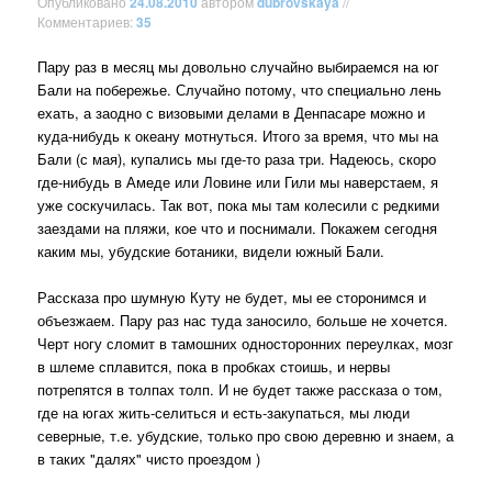
Опубликовано
24.08.2010
автором
dubrovskaya
//
Комментариев:
35
Пару раз в месяц мы довольно случайно выбираемся на юг
Бали на побережье. Случайно потому, что специально лень
ехать, а заодно с визовыми делами в Денпасаре можно и
куда-нибудь к океану мотнуться. Итого за время, что мы на
Бали (с мая), купались мы где-то раза три. Надеюсь, скоро
где-нибудь в Амеде или Ловине или Гили мы наверстаем, я
уже соскучилась. Так вот, пока мы там колесили с редкими
заездами на пляжи, кое что и поснимали. Покажем сегодня
каким мы, убудские ботаники, видели южный Бали.
Рассказа про шумную Куту не будет, мы ее сторонимся и
объезжаем. Пару раз нас туда заносило, больше не хочется.
Черт ногу сломит в тамошних односторонних переулках, мозг
в шлеме сплавится, пока в пробках стоишь, и нервы
потрепятся в толпах толп. И не будет также рассказа о том,
где на югах жить-селиться и есть-закупаться, мы люди
северные, т.е. убудские, только про свою деревню и знаем, а
в таких "далях" чисто проездом )