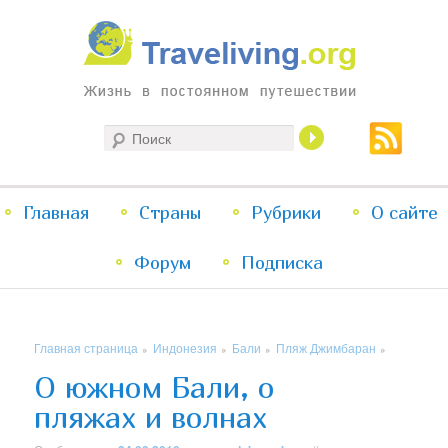
Жизнь в постоянном путешествии
Поиск
Traveliving
Главное
Главная
Страны
Перейти
Перейти
Рубрики
О сайте
меню
Форум
к
к
Подписка
основному
дополнительному
Главная страница
Индонезия
Бали
Пляж Джимбаран
»
»
»
»
содержимому
содержимому
О южном Бали, о
пляжах и волнах