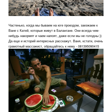
Частенько, когда мы бываем на юге проездом, заезжаем к
Ване с Катей, которые живут в Балангане. Они всегда чем-
нибудь накормят и чаем напоят, даже если мы не голодны ))
Да еще и историй интересных расскажут. Ваня, кстати, очень
грамотный массажист, обращайтесь к нему - 081395090415