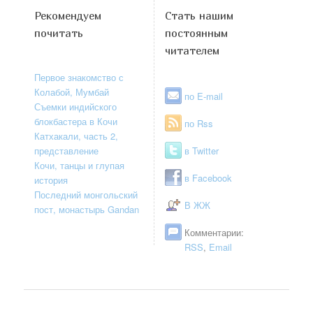
Рекомендуем
Стать нашим
почитать
постоянным
читателем
Первое знакомство с
Колабой, Мумбай
по E-mail
Съемки индийского
блокбастера в Кочи
по Rss
Катхакали, часть 2,
представление
в Twitter
Кочи, танцы и глупая
в Facebook
история
Последний монгольский
В ЖЖ
пост, монастырь Gandan
Комментарии:
RSS
,
Email