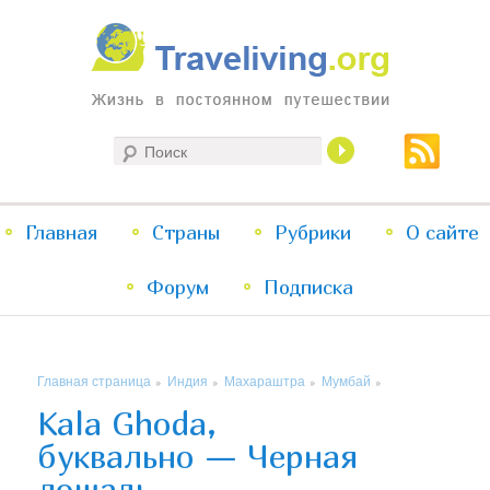
Жизнь в постоянном путешествии
Поиск
Traveliving
Главное
Главная
Страны
Перейти
Перейти
Рубрики
О сайте
меню
Форум
к
к
Подписка
основному
дополнительному
Главная страница
Индия
Махараштра
Мумбай
»
»
»
»
содержимому
содержимому
Kala Ghoda,
буквально — Черная
лошадь