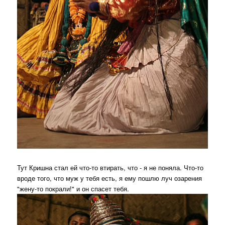
Тут Кришна стал ей что-то втирать, что - я не поняла. Что-то
вроде того, что муж у тебя есть, я ему пошлю луч озарения
"жену-то покрали!" и он спасет тебя.