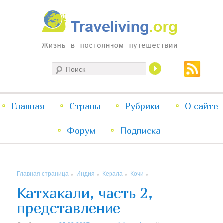
Жизнь в постоянном путешествии
Поиск
Traveliving
Главное
Главная
Страны
Перейти
Перейти
Рубрики
О сайте
меню
Форум
к
к
Подписка
основному
дополнительному
Главная страница
Индия
Керала
Кочи
»
»
»
»
содержимому
содержимому
Катхакали, часть 2,
представление