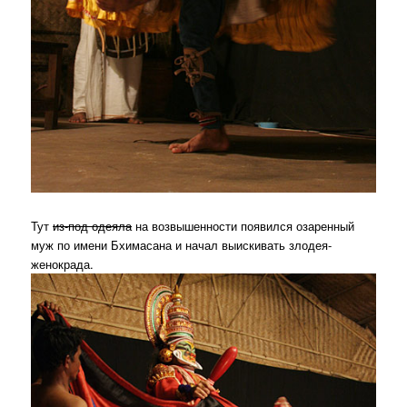
Тут
из-под одеяла
на возвышенности появился озаренный
муж по имени Бхимасана и начал выискивать злодея-
женокрада.