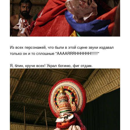
Из всех персонажей, что были в этой сцене звуки издавал
только он и то сплошные "AAAARRRHHHHHH!!!!!!"
Я, блин, круче всех! Украл богиню, фиг отдам.