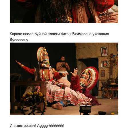
Короче после буйной пляски-битвы Бхимасана укокошил
Дуссасану.
И выпотрошил! Аggggrhhhhhhh!