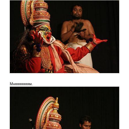
Мняяяяяяям.