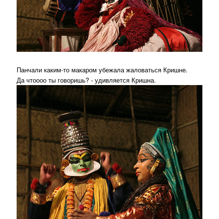
Панчали каким-то макаром убежала жаловаться Кришне.
Да чтоооо ты говоришь? - удивляется Кришна.