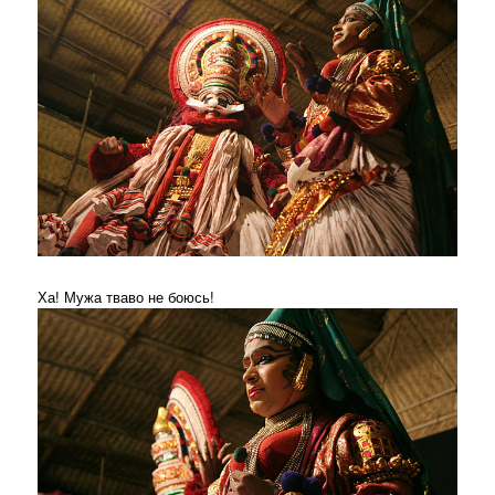
Ха! Мужа тваво не боюсь!