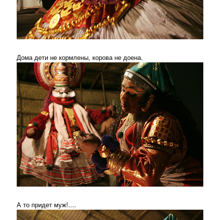
Дома дети не кормлены, корова не доена.
А то придет муж!....