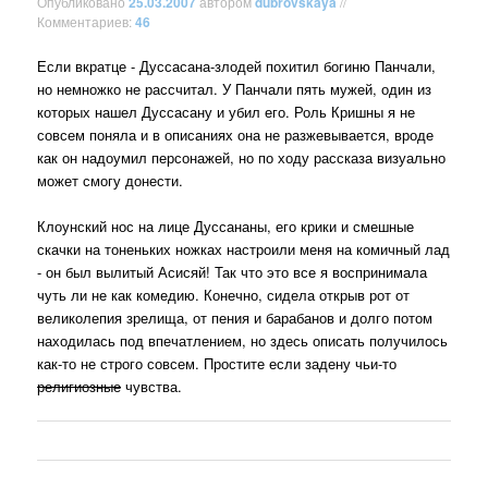
Опубликовано
25.03.2007
автором
dubrovskaya
//
Комментариев:
46
Если вкратце - Дуссасана-злодей похитил богиню Панчали,
но немножко не рассчитал. У Панчали пять мужей, один из
которых нашел Дуссасану и убил его. Роль Кришны я не
совсем поняла и в описаниях она не разжевывается, вроде
как он надоумил персонажей, но по ходу рассказа визуально
может смогу донести.
Клоунский нос на лице Дуссананы, его крики и смешные
скачки на тоненьких ножках настроили меня на комичный лад
- он был вылитый Асисяй! Так что это все я воспринимала
чуть ли не как комедию. Конечно, сидела открыв рот от
великолепия зрелища, от пения и барабанов и долго потом
находилась под впечатлением, но здесь описать получилось
как-то не строго совсем. Простите если задену чьи-то
религиозные
чувства.