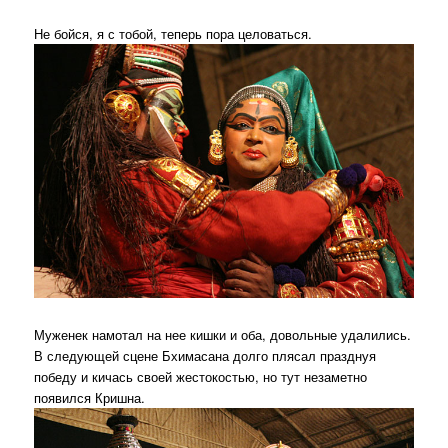
Не бойся, я с тобой, теперь пора целоваться.
Муженек намотал на нее кишки и оба, довольные удалились.
В следующей сцене Бхимасана долго плясал празднуя
победу и кичась своей жестокостью, но тут незаметно
появился Кришна.