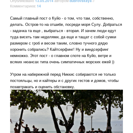
Опубликовано
13.05.2014
автором
dubrovskaya
//
Комментариев:
14
Самый главный пост о Куйо - о том, что там, собственно,
делать. Остров-то на отшибе, посреди моря Сулу. Добраться
- задачка та еще , выбраться - вторая. И зачем люди едут
туда висеть там неделями, да еще и тащат с собой сумки
размером с гроб и весом таким, словно тучного дядю
хоронить собрались? Кайтсерфинг! Ну и виндсерфинг
немножко. Этот пост - о главном споте на Куйо, ветре и
всяких нюансах типа очень симпатичных морских ежей ))
Утром на набережной перед Никкис собираются не только
постояльцы, но и кайтеры и с других гестов и домов, чтобы
позавтракать и оценить обстановку.