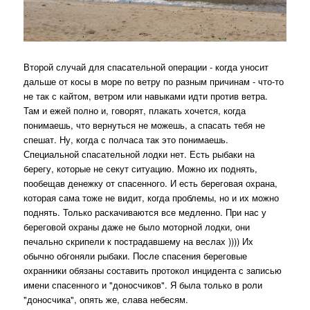
Второй случай для спасательной операции - когда уносит
дальше от косы в море по ветру по разным причинам - что-то
не так с кайтом, ветром или навыками идти против ветра.
Там и ежей полно и, говорят, плакать хочется, когда
понимаешь, что вернуться не можешь, а спасать тебя не
спешат. Ну, когда с полчаса так это понимаешь.
Специальной спасательной лодки нет. Есть рыбаки на
берегу, которые не секут ситуацию. Можно их поднять,
пообещав денежку от спасенного. И есть береговая охрана,
которая сама тоже не видит, когда проблемы, но и их можно
поднять. Только раскачиваются все медленно. При нас у
береговой охраны даже не было моторной лодки, они
печально скрипели к пострадавшему на веслах )))) Их
обычно обгоняли рыбаки. После спасения береговые
охранники обязаны составить протокол инцидента с записью
имени спасенного и "доносчиков". Я была только в роли
"доносчика", опять же, слава небесям.