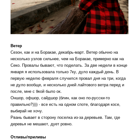
Ветер
Сезон, как и на Боракае, декабрь-март. Ветер обычно на
несколько узлов сильнее, чем на Боракае, примерно как на
Секо. Провалы бывают, что поделать. За две недели в конце
января я использовала только 7ку, дуло каждый день. В
первую неделю февраля случился провал дня на три, когда
не дуло вообще, и несколько дней лайтового ветра перед и
после, мне с 9кой было ок.
Оншор, офшор, сайдшор (блин, как оно по-русски-то
правильно?)))) - все есть на одном споте, благодаря косе,
выбирай не хочу.
Рвань бывает в сторону поселка из-за деревьев. Там, где
деревья не мешают, дует ровно.
Отливы/приливы