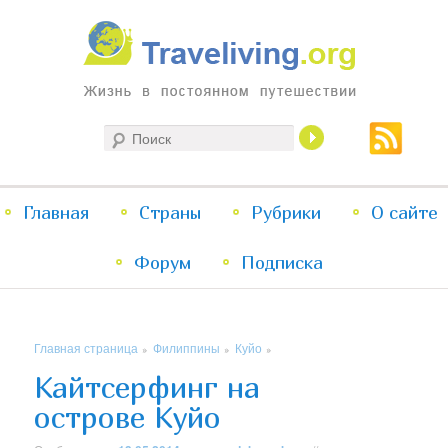
Жизнь в постоянном путешествии
Поиск
Traveliving
Главное
Главная
Страны
Перейти
Перейти
Рубрики
О сайте
меню
Форум
к
к
Подписка
основному
дополнительному
Главная страница
Филиппины
Куйо
»
»
»
содержимому
содержимому
Кайтсерфинг на
острове Куйо