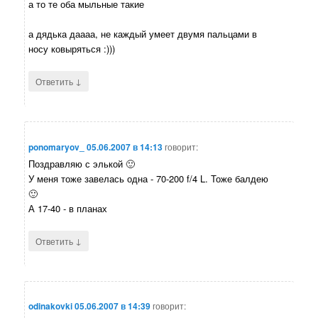
а то те оба мыльные такие
а дядька даааа, не каждый умеет двумя пальцами в
носу ковыряться :)))
↓
Ответить
ponomaryov_
05.06.2007 в 14:13
говорит:
Поздравляю с элькой 🙂
У меня тоже завелась одна - 70-200 f/4 L. Тоже балдею
🙂
А 17-40 - в планах
↓
Ответить
odinakovki
05.06.2007 в 14:39
говорит: