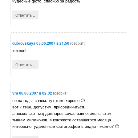
чудесные фото, спасибо за радость!
↓
Ответить
dubrovskaya
05.06.2007 в 21:50
говорит:
хехехе!
↓
Ответить
vra
06.06.2007 в 02:02
говорит:
не на годы. зачем. тут тоже хорошо 🙂
вот к тебе, допустим, присоединиться...
а несколько тыщ долларов сечас равносильны стам
тыщам миллионов. в контексте оставшегося месяца.
интересно, удаленным фотографом в индии - можно? 🙂