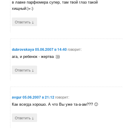
в лавке парфюмера супер, там твой глаз такой
хищный:)+:)
↓
Ответить
dubrovskaya
05.06.2007 в 14:40
говорит:
ага, и ребенок - жертва :)))
↓
Ответить
avgur
05.06.2007 в 21:12
говорит:
Как всегда хорошо. А что Вы уже та-а-ам??? 🙂
↓
Ответить