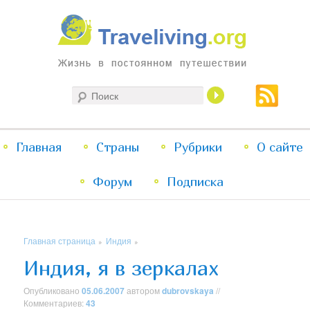
Жизнь в постоянном путешествии
Поиск
Traveliving
Главное
Главная
Страны
Перейти
Перейти
Рубрики
О сайте
меню
Форум
к
к
Подписка
основному
дополнительному
Главная страница
Индия
»
»
содержимому
содержимому
Индия, я в зеркалах
Опубликовано
05.06.2007
автором
dubrovskaya
//
Комментариев:
43