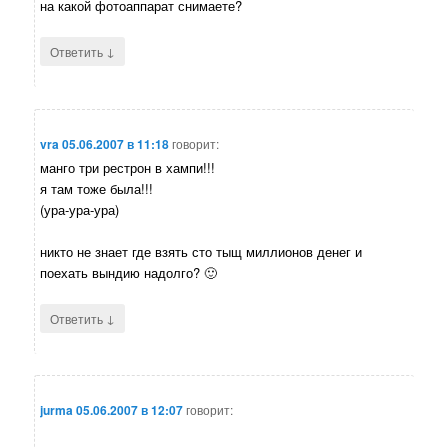
на какой фотоаппарат снимаете?
↓
Ответить
vra
05.06.2007 в 11:18
говорит:
манго три рестрон в хампи!!!
я там тоже была!!!
(ура-ура-ура)
никто не знает где взять сто тыщ миллионов денег и
поехать вындию надолго? 🙂
↓
Ответить
jurma
05.06.2007 в 12:07
говорит: