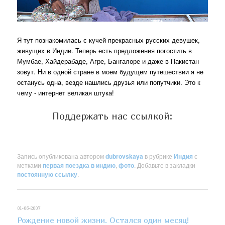
Я тут познакомилась с кучей прекрасных русских девушек,
живущих в Индии. Теперь есть предложения погостить в
Мумбае, Хайдерабаде, Агре, Бангалоре и даже в Пакистан
зовут. Ни в одной стране в моем будущем путешествии я не
останусь одна, везде нашлись друзья или попутчики. Это к
чему - интернет великая штука!
Поддержать нас ссылкой:
Запись опубликована автором
dubrovskaya
в рубрике
Индия
с
метками
первая поездка в индию
,
фото
. Добавьте в закладки
постоянную ссылку
.
01-06-2007
Рождение новой жизни. Остался один месяц!