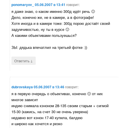
ponomaryov_
05.06.2007 в 13:41
говорит:
я даже знаю, о каком именно 300д идёт речь 🙂
Дело, конечно же, не в камере, а в фотографе!
Хотя иногда и в камере тоже: 300д порою достаёт своей
задумчивостью, ну ты в курсе 🙂
А какими объективами пользуешься?
ЗЫ: дядька впечатлил на третьей фотке :))
↓
Ответить
dubrovskaya
05.06.2007 в 13:46
говорит:
я в первую очередь о объективах, конечно 🙂 от них
многое зависит
индию снимала кэноном 28-135 своим старым + сигмой
15-30 (кажись, на счет 30 не очень уверена)
недавно вот кэнон 17-40 купила, балдею
и широко как хочется и резко