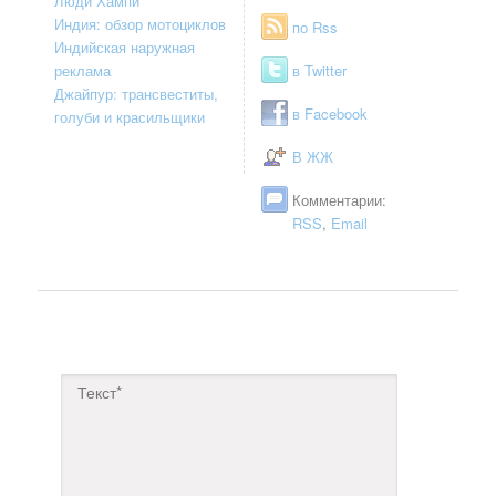
Люди Хампи
Индия: обзор мотоциклов
по Rss
Индийская наружная
реклама
в Twitter
Джайпур: трансвеститы,
в Facebook
голуби и красильщики
В ЖЖ
Комментарии:
RSS
,
Email