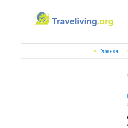
Traveliving
Главное
Главная
меню