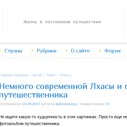
Жизнь в постоянном путешествии
Страны
Рубрики
Перейти
Перейти
О сайте
Форум
к
к
Главная страница
Китай
Тибет
Лхаса
»
»
»
»
основному
дополнительному
Немного современной Лхасы и
путешественника
содержимому
содержимому
Опубликовано
23.09.2007
автором
dubrovskaya
// Комментариев:
31
Не ищите какую-то худценность в этих картинках. Просто еще н
фотоальбом путешественника.