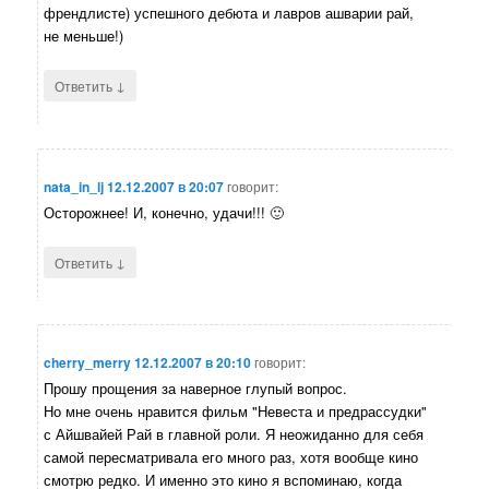
френдлисте) успешного дебюта и лавров ашварии рай,
не меньше!)
↓
Ответить
nata_in_lj
12.12.2007 в 20:07
говорит:
Осторожнее! И, конечно, удачи!!! 🙂
↓
Ответить
cherry_merry
12.12.2007 в 20:10
говорит:
Прошу прощения за наверное глупый вопрос.
Но мне очень нравится фильм "Невеста и предрассудки"
с Айшвайей Рай в главной роли. Я неожиданно для себя
самой пересматривала его много раз, хотя вообще кино
смотрю редко. И именно это кино я вспоминаю, когда