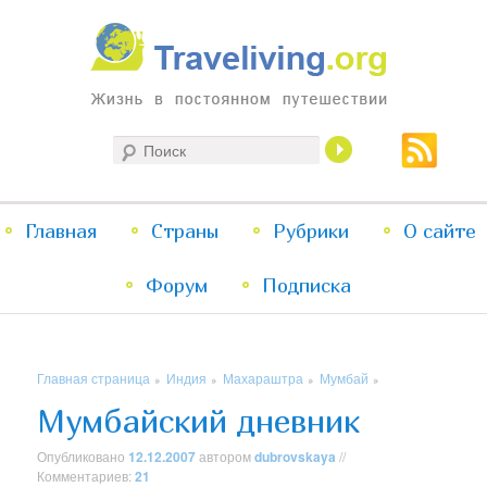
Жизнь в постоянном путешествии
Поиск
Traveliving
Главное
Главная
Страны
Перейти
Перейти
Рубрики
О сайте
меню
Форум
к
к
Подписка
основному
дополнительному
Главная страница
Индия
Махараштра
Мумбай
»
»
»
»
содержимому
содержимому
Мумбайский дневник
Опубликовано
12.12.2007
автором
dubrovskaya
//
Комментариев:
21