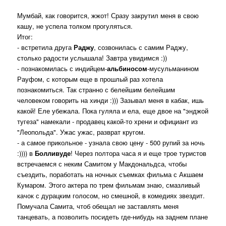
Мумбай, как говорится, жжот! Сразу закрутил меня в свою
кашу, не успела толком прогуляться.
Итог:
- встретила друга
Раджу
, созвонилась с самим Раджу,
столько радости услышала! Завтра увидимся :))
- познакомилась с индийцем-
альбиносом
-мусульманином
Рауфом, с которым еще в прошлый раз хотела
познакомиться. Так странно с белейшим белейшим
человеком говорить на хинди :))) Зазывал меня в кабак, ишь
какой! Еле убежала. Пока гуляла и ела, еще двое на "энджой
тугеза" намекали - продавец какой-то хрени и официант из
"Леопольда". Ужас ужас, разврат кругом.
- а самое прикольное - узнала свою цену - 500 рупий за ночь
:)))) в
Болливуде
! Через полтора часа я и еще трое туристов
встречаемся с неким Самитом у Макдональдса, чтобы
съездить, поработать на ночных съемках фильма с Акшаем
Кумаром. Этого актера по трем фильмам знаю, смазливый
качок с дурацким голосом, но смешной, в комедиях звездит.
Помучала Самита, чтоб обещал не заставлять меня
танцевать, а позволить посидеть где-нибудь на заднем плане