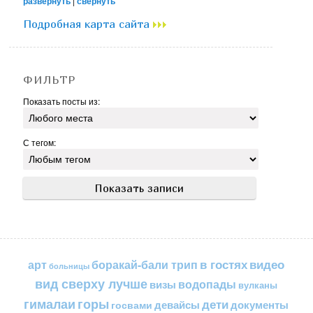
развернуть
|
свернуть
Подробная карта сайта
ФИЛЬТР
Показать посты из:
С тегом:
в гостях
видео
арт
боракай-бали трип
больницы
вид сверху лучше
водопады
визы
вулканы
горы
гималаи
дети
документы
госвами
девайсы