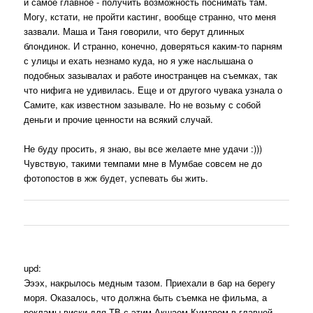
и самое главное - получить возможность поснимать там.
Могу, кстати, не пройти кастинг, вообще странно, что меня
зазвали. Маша и Таня говорили, что берут длинных
блондинок. И странно, конечно, доверяться каким-то парням
с улицы и ехать незнамо куда, но я уже наслышана о
подобных зазывалах и работе иностранцев на съемках, так
что нифига не удивилась. Еще и от другого чувака узнала о
Самите, как известном зазывале. Но не возьму с собой
деньги и прочие ценности на всякий случай.
Не буду просить, я знаю, вы все желаете мне удачи :)))
Чувствую, такими темпами мне в Мумбае совсем не до
фотопостов в жж будет, успевать бы жить.
upd:
Эээх, накрылось медным тазом. Приехали в бар на берегу
моря. Оказалось, что должна быть съемка не фильма, а
рекламы виски для ТВ с этим Акшаем Кумаром в главной