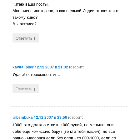
читаю ваши посты.
Мне очень инетерсно, а как в самой Индии относятся к
такому кино?
А к актрисе?
↓
Ответить
kavita_piter
12.12.2007 в 21:02
говорит:
Удачи! осторожнее там ...
↓
Ответить
tribambuka
12.12.2007 в 23:56
говорит:
1000! это должно стоить 1000 рупий, не меньше. они
себе еще комиссию берут (те кто тебя нашел), но все
равно - массовка если без слов - то 800-1000, если со