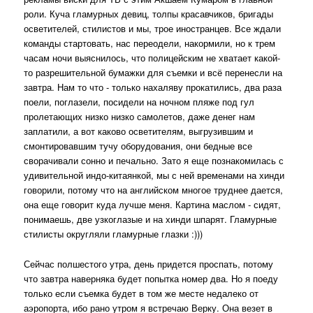
роли. Куча гламурных девиц, толпы красавчиков, бригады
осветителей, стилистов и мы, трое иностранцев. Все ждали
команды стартовать, нас переодели, накормили, но к трем
часам ночи выяснилось, что полицейским не хватает какой-
то разрешительной бумажки для съемки и всё перенесли на
завтра. Нам то что - только нахаляву прокатились, два раза
поели, поглазели, посидели на ночном пляже под гул
пролетающих низко низко самолетов, даже денег нам
заплатили, а вот каково осветителям, выгрузившим и
смонтировавшим тучу оборудования, они бедные все
сворачивали сонно и печально. Зато я еще познакомилась с
удивительной индо-китаянкой, мы с ней временами на хинди
говорили, потому что на английском многое труднее дается,
она еще говорит куда лучше меня. Картина маслом - сидят,
понимаешь, две узкоглазые и на хинди шпарят. Гламурные
стилисты округляли гламурные глазки :)))
Сейчас полшестого утра, день придется проспать, потому
что завтра наверняка будет попытка номер два. Но я поеду
только если съемка будет в том же месте недалеко от
аэропорта, ибо рано утром я встречаю Верку. Она везет в