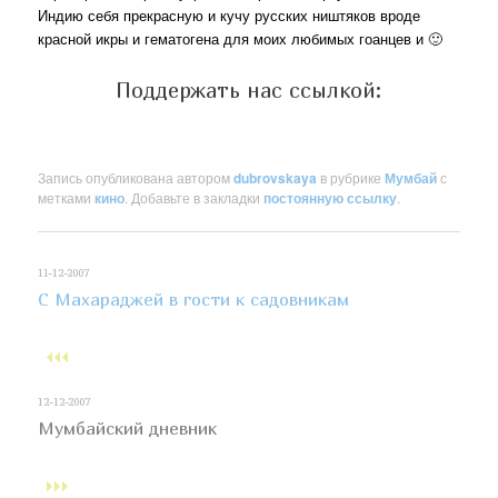
Индию себя прекрасную и кучу русских ништяков вроде
красной икры и гематогена для моих любимых гоанцев и 🙂
Поддержать нас ссылкой:
Запись опубликована автором
dubrovskaya
в рубрике
Мумбай
с
метками
кино
. Добавьте в закладки
постоянную ссылку
.
11-12-2007
С Махараджей в гости к садовникам
12-12-2007
Мумбайский дневник