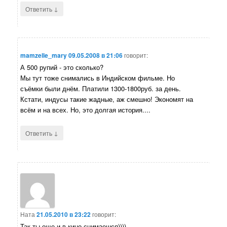
↓
Ответить
mamzelle_mary
09.05.2008 в 21:06
говорит:
А 500 рупий - это сколько?
Мы тут тоже снимались в Индийском фильме. Но
съёмки были днём. Платили 1300-1800руб. за день.
Кстати, индусы такие жадные, аж смешно! Экономят на
всём и на всех. Но, это долгая история....
↓
Ответить
Ната
21.05.2010 в 23:22
говорит:
Так ты еще и в кино снимаешся))))