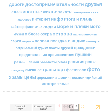
друзья
достопримечательности
дороги
жилье
еда
животные
закаты
западные гаты
инфо
итоги и планы
интернет
здоровье
море и пляжи
мото
лодки
кайтсерфинг
кино
острова
о блоге
озера
музеи
парапланеризм
первая поездка в индию
парки
пещеры
паруса
праздники
посты друзей
погребальный туризм
пушкин
представления
происшествия
религия
репка
размышления
рассветы
регата
фото
транспорт
смешное
фестивали
слайдшоу
цены
храмы
церемонии
шопинг
южноиндийский
мототрип
языки
Записей:
Комментариев:
717
28463