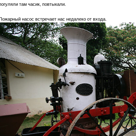
погуляли там часик, повтыкали.
Пожарный насос встречает нас недалеко от входа.