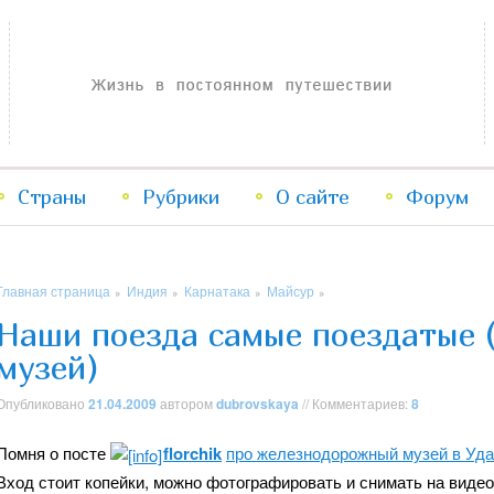
Жизнь в постоянном путешествии
Страны
Рубрики
Перейти
Перейти
О сайте
Форум
к
к
Главная страница
Индия
Карнатака
Майсур
»
»
»
»
основному
дополнительному
Наши поезда самые поездатые 
музей)
содержимому
содержимому
Опубликовано
21.04.2009
автором
dubrovskaya
// Комментариев:
8
Помня о посте
florchik
про железнодорожный музей в Уд
Вход стоит копейки, можно фотографировать и снимать на видео