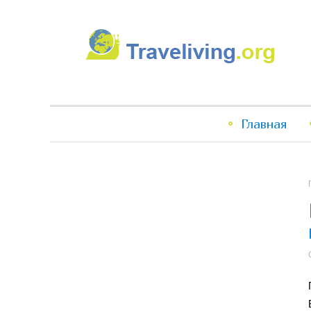
Traveliving
Главное
Главная
меню